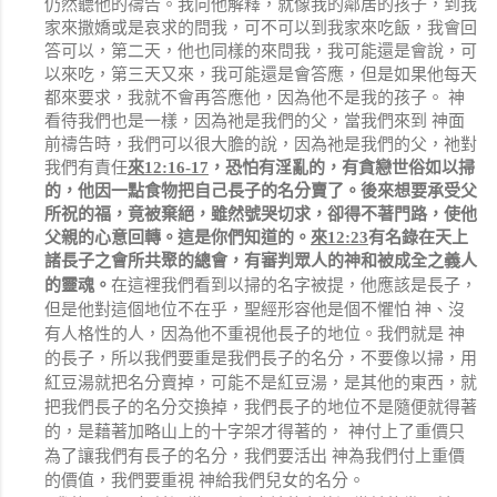
仍然聽他的禱告。我向他解釋，就像我的鄰居的孩子，到我
家來撒嬌或是哀求的問我，可不可以到我家來吃飯，我會回
答可以，第二天，他也同樣的來問我，我可能還是會說，可
以來吃，第三天又來，我可能還是會答應，但是如果他每天
都來要求，我就不會再答應他，因為他不是我的孩子。 神
看待我們也是一樣，因為祂是我們的父，當我們來到 神面
前禱告時，我們可以很大膽的說，因為祂是我們的父，祂對
我們有責任
來
12:16-17
，
恐怕有淫亂的，有貪戀世俗如以掃
的，他因一點食物把自己長子的名分賣了。後來想要承受父
所祝的福，竟被棄絕，雖然號哭切求，卻得不著門路，使他
父親的心意回轉。這是你們知道的。
來
12:23
有名錄在天上
諸長子之會所共聚的總會，有審判眾人的神和被成全之義人
在這裡我們看到以掃的名字被提，他應該是長子，
的靈魂。
但是他對這個地位不在乎，聖經形容他是個不懼怕 神、沒
有人格性的人，因為他不重視他長子的地位。我們就是 神
的長子，所以我們要重是我們長子的名分，不要像以掃，用
紅豆湯就把名分賣掉，可能不是紅豆湯，是其他的東西，就
把我們長子的名分交換掉，我們長子的地位不是隨便就得著
的，是藉著加略山上的十字架才得著的， 神付上了重價只
為了讓我們有長子的名分，我們要活出 神為我們付上重價
的價值，我們要重視 神給我們兒女的名分。