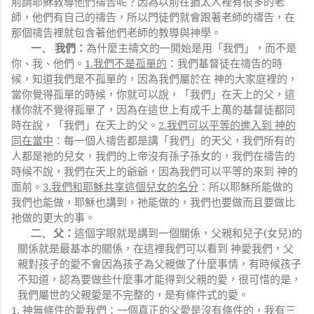
前請耶穌教導他們禱告呢？因為以前在猶太人裡有很多的老
師，他們有自己的禱告，所以門徒們就會跟著老師的禱告，在
那個禱告裡就包含著他們老師的教導與神學。
一、
我們：
為什麼主禱文的一開始是用「我們」，而不是
你、我、他們。
1.
我們不是孤單的
：我們基督徒在禱告的時
候，知道我們是不孤單的，因為我們屬於在 神的大家庭裡的，
當你覺得孤單的時候，你就可以說，「我們」在天上的父，這
樣你就不覺得孤單了，因為在這世上有成千上萬的基督徒都同
時在說，「我們」在天上的父。
2.
我們可以平等的進入到 神的
同在當中
：每一個人禱告都是講「我們」的天父，我們所有的
人都是祂的兒女，我們的上帝沒有孫子孫女的，我們在禱告的
時候不說，我們在天上的爺爺，因為我們可以平等的來到 神的
面前。
3.
我們和耶穌共享這個兒女的名分
：所以耶穌所能做的
我們也能做，耶穌也講到，祂能做的，我們也要做而且要做比
祂做的更大的事。
父：
這個字眼就是講到一個關係，父親和兒子
(
女兒
)
的
二、
關係就是最基本的關係，在這裡我們可以看到 神愛我們，父
親對孩子的愛不會因為孩子為父親做了什麼事情，有時候孩子
不知道，認為要做些什麼事才能得到父親的愛，很可惜的是，
我們屬世的父親愛是不完整的，是有條件式的愛。
1.
神無條件的愛我們
：一個真正的父愛是沒有條件的，我有三