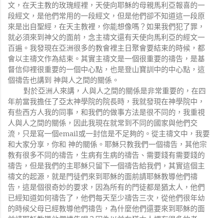
文，在天主教的玫瑰經裡，天使向耶穌的母親馬利亞報喜的一
段經文，是他們常用的一段經文，但是他們卻不知道這一段原
來是出自聖經，在天主教裡，你能想像嗎？如果我們犯了罪，
就必須來到神父的面前，念主禱文還有天使向馬利亞的經文一
百遍。我發現在亞洲很多的教會裡主日聚會要結束的時候，都
會以主禱文作為結束。其實主禱文是一個很重要的禱告，是基
督信仰裡很重要的一個中心點，也是登山寶訓中的中心點，這
個禱告也講到 神與人之間的關係。
對於亞洲人來講，人與人之間的關係是非常重要的，在四
年前當我擔任了亞太神學院的院長時，我就發現在神學院中，
有些西方人我的同事，和我們的做事方法是很不同的，我重視
人與人之間的關係，因此我現在就常到不同的國家與他們交
流，只是寫一個
email
或一封信是不足夠的。從主禱文中，我要
和大家分享，你和 神的關係。耶穌只教我們一個禱告，其他宗
教有很多不同的禱告，生病有生病的禱告、需要錢有需要錢的
禱告，但是我們的主耶穌只留下一個禱告給我們，其實這個主
禱文的起源，就是門徒們來到耶穌的面前請耶穌教導他們禱
告，這是個很奇妙的要求，因為所有的門徒都是猶太人，他們
已經知道如何禱告了，他們每天至少禱告三次，從他們很年幼
的時候父母已經教導他們禱告，為什麼他們還要來到耶穌的面