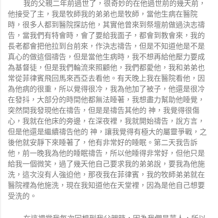
我的父親二年前過世了，很奇妙的在他過世前的幾天前，
他接受了主，我是牧師我的弟弟也是牧師，當他生病在醫院
時，很多人都到醫院探訪他，其實他曾來到祭壇前做過決志禱
告，當我們有特會時，會了要給我面子，都會到教會來，我的
長老都會把他拉到台前來，作決志禱告，但是不知道他是不是
真心的做這個禱告，但是當他生病時，我不想再給他壓力要成
為基督徒，但是我們輪流來照顧他，我們都愛他，我和弟弟也
常從菲律賓飛回馬來西亞去看他。有天晚上我在醫院看他，因
為他病的很重，所以覺得很冷，我為他加了被子，他還是很冷
在發抖，大部分的時間他都無法睡著，我想盡力幫助他睡覺，
突然間我發現他在禱告，但是是禱告其他的 神，我覺得很傷
心，我就在他床的旁邊，在深夜裡，我就開始禱告，說方言，
但是他還是繼續禱告他的 神，讓我覺得有極大的屬靈爭戰，之
後他就安靜下來睡著了，他有非常好的睡眠。第二天我告訴
他，前一晚我為他的睡眠禱告，所以他睡得非常好，但他只是
給我一個微笑，過了幾天他自己要求我的弟弟說，要我為他施
洗，這次沒有人強迫他，那夜我在菲律賓，我的牧師弟弟就在
醫院裡為他施洗，現在我知道他在天堂裡，因為是他自己想要
受洗的。
在這裡當我每次回想到我父親時，因為我們是華人，所以