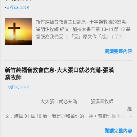
-
5月 08, 2018
新竹純福音教會主日訊息- 十字架救贖的恩惠-
崔明佑牧師 經文 : 加拉太書三章 13-14 節 13 基
督既為我們受 ( 「受」原文作「成」 ) 了咒
詛，就贖出我們脫離律法的咒詛，因為經上記
著：「凡掛在木頭上都是被咒詛的。」 14 這
閱讀完整內容
便叫亞伯拉罕的福，因基督耶穌可以臨到外邦
人，使我們因信得著所應許的聖靈。 基督教
新竹純福音教會信息-大大張口就必充滿-張漢
信仰的核心是十字架，不管我們的知識理念如
業牧師
何，若沒有十字架的大能，沒有人可以相信耶
-
1月 28, 2012
穌。使徒保羅對哥林多的教會說：我不以我的
智慧言語來傳講神的福音，我立定心志除了耶
大大張口就必充滿 張漢業牧師
穌基督並祂釘十字架，我不傳別的。今天我們
經
所需要的，就是耶穌基督並祂釘十字架。保羅
文：詩篇 81 篇 10 節 我是耶和華你的 神，曾把你從埃及地
說耶穌基督就是神的智慧、神的能力，我們是
領上來；你要大大張口，我就給你充滿。 為什麼我們要大大
因耶穌基督成為新造的人。 林後 5:17 若有人在
張口？因為我們要得著救恩、恩典、醫治和救贖。耶穌把撒瑪
閱讀完整內容
基督裡，他就是新造的人，舊事已過，都變成