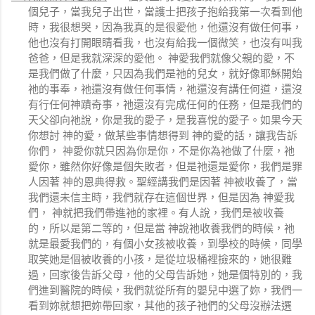
個兒子，當我兒子出世，當護士把孩子抱給我第一次看到他
時，我很想哭，因為我真的是很愛他，他還沒有做任何事，
他也沒有打開眼睛看我，也沒有給我一個微笑，也沒有叫我
爸爸，但是我就深深的愛他。 神愛我們就像父親的愛，不
是我們做了什麼，只因為我們是祂的兒女，就好像耶穌開始
祂的事奉，祂還沒有做任何事情，祂還沒有講任何道，還沒
有行任何神蹟奇事，祂還沒有完成任何的任務，但是我們的
天父卻向祂說，你是我的愛子，是我喜悅的愛子。如果今天
你想討 神的愛，做某些事情想得到 神的愛的話，讓我告訴
你們， 神愛你就只因為你是你，不是你為祂做了什麼，祂
愛你，雖然你好像是個失敗者，但是祂還是愛你，我們是罪
人因著 神的恩典得救。聖經講我們是因著 神被收養了，當
我們還未信主時，我們就存在這個世界，但是因為 神愛我
們， 神就把我們帶進祂的家裡。有人說，我們是被收養
的，所以是第二等的，但是當 神說祂收養我們的時候，祂
就是最愛我們的，有個小女孩被收養，到學校的時候，同學
取笑她是個被收養的小孩，是從垃圾桶裡撿來的，她很難
過，回家後告訴父母，他的父母告訴她，她是個特別的，我
們進到醫院的時候，我們就從所有的嬰兒中選了妳，我們一
看到妳就想把妳帶回家，其他的孩子祂們的父母沒辦法選