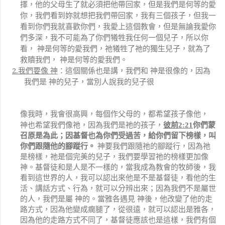
擇，他的父母生了就必須把他帶回家，但是我們是何等的愛
你，我們看到妳就想把我們帶回家，我有三個孩子，但我一
看到你們我就喜歡你們，我愛上這個教會，但是無論我愛你
們多深，我不可能為了你們犧牲我任何一個兒子，所以你
看， 神是何等的愛我們，祂犧牲了祂的獨生兒子，就為了
救贖我們， 神是何等的愛我們。
2.
我們要像 神
：這個關係也是講，我們和 神是很像的，因為
我們是 神的兒子，當別人說我的兒子很
像我時，我會很高興，每個作父母的，都希望孩子像他，
神也希望我們像祂，因為我們是祂的孩子，
彼前
2:21
你們蒙
召原是為此；因基督也為你們受過苦，給你們留下榜樣，叫
你們跟隨他的腳蹤行。
神要我們跟隨祂的腳蹤行，因為祂
是榜樣，祂是個完美的兒子，我們要學習祂的榜樣更加像
神。基督徒和是人是不一樣的，當我成為教會的牧師後，我
看到這世界的人，我可以認出來他是不是基督徒，看他的生
活、講話方式、行為，就可以分辨出來；因為我們不是屬世
的人，我們是屬 神的。當雅各遇見 神後，他改變了他的走
路方式，因為他變成瘸腿了，從很遠，就可以認出是雅各，
因為他的走路方式不同了，基督徒應該也是這樣，我們有個