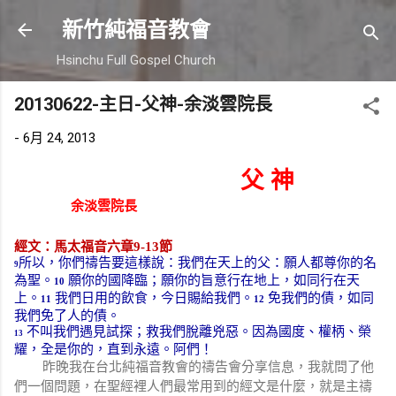
跳到主要內容
新竹純福音教會
Hsinchu Full Gospel Church
20130622-主日-父神-余淡雲院長
-
6月 24, 2013
父 神
余淡雲院長
經文：馬太福音六章
9-13
節
所以，你們禱告要這樣說：我們在天上的父：願人都尊你的名
9
為聖。
願你的國降臨；願你的旨意行在地上，如同行在天
10
上。
我們日用的飲食，今日賜給我們。
免我們的債，如同
11
12
我們免了人的債。
不叫我們遇見試探；救我們脫離兇惡。因為國度、權柄、榮
13
耀，全是你的，直到永遠。阿們！
昨晚我在台北純福音教會的禱告會分享信息，我就問了他
們一個問題，在聖經裡人們最常用到的經文是什麼，就是主禱