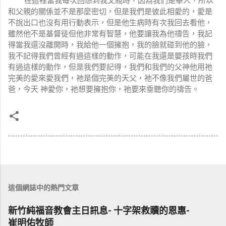
和父親的關係並不是那麼密切，但是我們是彼此相愛的，愛是
不說出口也沒有用行動表示，但是他生病時有次我回去看他，
雖然他不是基督徒但他非常有智慧，他要讓我為他禱告，我記
得當我還沒離開時，我給他一個擁抱，我的臉就碰到他的臉，
我不記得我們曾經有過這樣的動作，可能在我還是嬰孩時我們
有過這樣的動作，但是我們要記得，我們和我們的父神他用祂
完美的愛來愛我們，祂是個完美的天父，祂不像我們屬世的爸
爸，今天 神愛你，祂想要擁抱你，祂要來垂聽你的禱告。
這個網誌中的熱門文章
新竹純福音教會主日訊息- 十字架救贖的恩惠-
崔明佑牧師