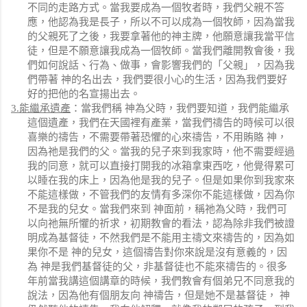
不同的走路方式。當我要成為一個牧者時，我們父親不答
應，他認為我是長子，所以不可以成為一個牧師，因為當我
的父親死了之後，我要拿著他的神主牌，他願意讓我當平信
徒，但是不願意讓我成為一個牧師。當我們離開教會後，我
們如何說話、行為、做事，會影響我們的「父親」，因為我
們帶著 神的名出去，我們要很小心的生活，因為我們要好
好的把他的名宣揚出去。
3.
能繼承遺產
：當我們稱 神為父時，我們要知道，我們能繼承
這個遺產，我們在天國裡有產業，當我們禱告的時候可以很
喜樂的禱告，不需要帶著恐懼的心來禱告，不用賄賂 神，
因為祂是我們的父。當我的兒子來到我家時，他不需要經過
我的同意，就可以直接打開我的冰箱拿東西吃，他覺得累可
以睡在我的床上，因為他是我的兒子。但是如果你到我家來
不能這樣做，不管我們的友情有多深你不能這樣做，因為你
不是我的兒女。當我們來到 神面前，稱祂為父時，我們可
以向祂無所懼的祈求，初期教會的看法，認為除非我們被證
明成為基督徒，不然我們是不能用主禱文來禱告的，因為如
果你不是 神的兒女，這個禱告對你來說是沒有意義的，因
為 神是我們基督徒的父，非基督徒也不能來禱告的。很多
年前當我講這個講章的時候，我們教會有個弟兄不同意我的
說法，因為他有個朋友向 神禱告，但是她不是基督徒， 神