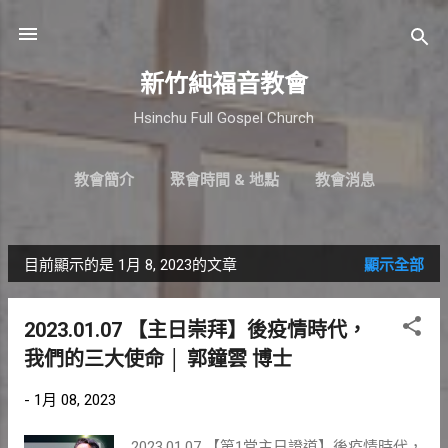
跳到主要內容
新竹純福音教會
Hsinchu Full Gospel Church
教會簡介
聚會時間 & 地點
教會消息
最新近況
直播｜FB
奉獻支持
更多…
小組介紹
目前顯示的是 1月 8, 2023的文章
顯示全部
發
表
2023.01.07 【主日崇拜】後疫情時代，
文
我們的三大使命 │ 郭鐘雲 博士
章
-
1月 08, 2023
2023.01.07 【第1堂主日證道】後疫情時代，