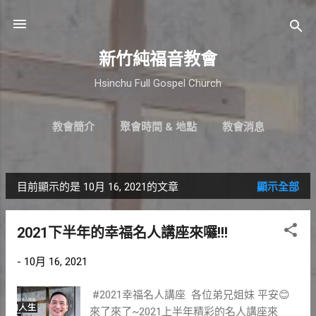
跳到主要內容
新竹純福音教會
Hsinchu Full Gospel Church
教會簡介
聚會時間 & 地點
教會消息
最新近況
直播｜FB
奉獻支持
更多…
小組介紹
目前顯示的是 10月 16, 2021的文章
顯示全部
發
表
2021下半年的幸福名人講座來囉!!!
文
-
10月 16, 2021
章
#2021幸福名人講座 各位弟兄姐妹 平安😊
來了來了~2021上半年精彩的名人講座來