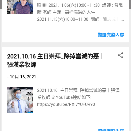
囉!!!!! 2021.11.06(六)10:00~11:30 講師 : 曾陽
晴 老師 主題 : 福杯滿溢的人生
2021.11.13(六)10:00~11:30 講師 : 陳志成 院
長 主題 : 還願的人生
2021.11.20(六)10:00~11:30 講師 : 李伯利 牧
閱讀完整內容
師 主題 : 反敗為勝 那麼強大又精彩的卡司陣
容!!! 而且每位講員都有很棒的信息要分享給
大家噢❤️ 歡迎各位弟兄姐妹把名人講座的海
2021.10.16 主日崇拜_除掉當滅的惡｜
報踴躍的分享出去唷! 快點邀請BEST&自己的
張漢業牧師
家人朋友一同來聆聽講師們的精采分享吧❤️
#新竹純福音教會
-
10月 16, 2021
2021.10.16 主日崇拜_除掉當滅的惡｜張漢
業牧師 ※YouTube連結如下:
https://youtu.be/PXI7YUFUR90