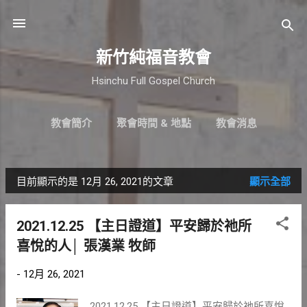
跳到主要內容
新竹純福音教會
Hsinchu Full Gospel Church
教會簡介
聚會時間 & 地點
教會消息
最新近況
直播｜FB
奉獻支持
更多…
小組介紹
目前顯示的是 12月 26, 2021的文章
顯示全部
發
表
2021.12.25 【主日證道】平安歸於祂所
文
喜悅的人│ 張漢業 牧師
章
-
12月 26, 2021
2021.12.25 【主日證道】平安歸於祂所喜悅