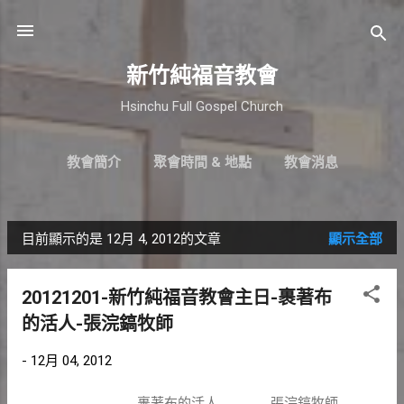
跳到主要內容
新竹純福音教會
Hsinchu Full Gospel Church
教會簡介
聚會時間 & 地點
教會消息
最新近況
直播｜FB
奉獻支持
更多…
小組介紹
目前顯示的是 12月 4, 2012的文章
顯示全部
發
表
20121201-新竹純福音教會主日-裹著布
文
的活人-張浣鎬牧師
章
-
12月 04, 2012
裹著布的活人 張浣鎬牧師