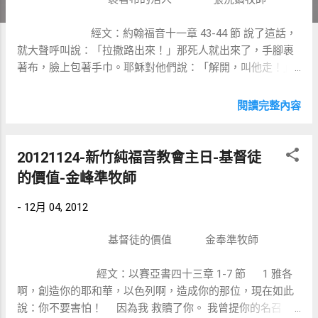
經文：約翰福音十一章 43-44 節 說了這話，
就大聲呼叫說：「拉撒路出來！」那死人就出來了，手腳裹
著布，臉上包著手巾。耶穌對他們說：「解開，叫他走！」
在約翰福音十一章這段經文中記載，拉撒路病了而且死
了，在 43-44 節裡，拉撒路三個不同的層面，是我們今天要
閱讀完整內容
來探討的。 一、 肉體死了 ： 拉撒...
20121124-新竹純福音教會主日-基督徒
的價值-金峰準牧師
-
12月 04, 2012
基督徒的價值 金奉準牧師
經文：以賽亞書四十三章 1-7 節 1 雅各
啊，創造你的耶和華，以色列啊，造成你的那位，現在如此
說：你不要害怕！ 因為我 救贖了你。 我曾提你的名召