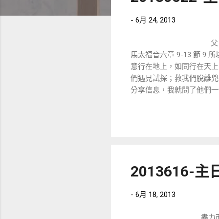
章
-
6月 24, 2013
父 
馬太福音六章 9-13 節
意行在地上，如同行在天上。
們遇見試探；救我們脫離兇
分享信息，我就問了他們一
的母親馬利亞報喜的一段經
嗎？如果我們犯了罪，就必須
2013616
-
6月 18, 2013
盡力而