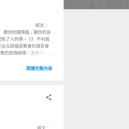
經文：
10 願你的國降臨；願你的旨
免了人的債。 13 不叫我
在台北純福音教會的禱告會
主教的玫瑰經裡，天使向耶穌
聖經，在天主教裡，你能想像
閱讀完整內容
 經文：