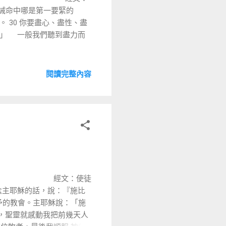
「誡命中哪是第一要緊的
 30 你要盡心、盡性、盡
。」 一般我們聽到盡力而
閱讀完整內容
經文：使徒
記念主耶穌的話，說：『施比
予的教會。主耶穌說：「施
員，聖靈就感動我把前幾天人