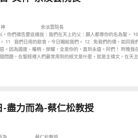
神 余淡雲院長 
 9 所以，你們禱告要這樣說：我們在天上的父：願人都尊你的名為聖。 
 11 我們日用的飲食，今日賜給我們。 12 免我們的債，如同我們
惡。因為國度、權柄、榮耀，全是你的，直到永遠。阿們！ 昨晚我
個問題，在聖經裡人們最常用到的經文是什麼，就是主禱文，在天
文，是他們常用的一段經文，但是他們卻不知道這一段原來是出自
來到神父的面前，念主禱文還有天...
-主日-盡力而為-蔡仁松教授
為 蔡仁松教授