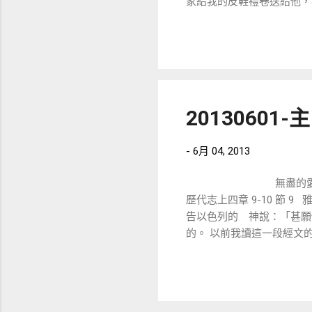
家給我的皮鞋禮卷送給他，
話語，就把這張禮卷送給從
2013060
-
6月 04, 2013
無盡的
歷代志上四章 9-10 節
告以色列的 神說：「甚願
的。 以前我讀這一段經文的