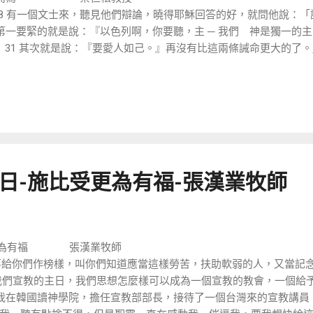
 節 28 有一個文士來，聽見他們辯論，曉得耶穌回答的好，就問他說：
「第一要緊的就是說：『以色列啊，你要聽，主 ─ 我們 神是獨一的主。
』 31 其次就是說：『要愛人如己。』再沒有比這兩條誡命更大的了
8-主日-施比受更為有福-張漢業牧師
為有福 張漢業牧師 
 我凡事給你們作榜樣，叫你們知道應當這樣勞苦，扶助軟弱的人，又當
我們宣教的主日，我們思想怎麼樣可以成為一個宣教的教會，一個給
年前我在韓國讀神學院，擔任宣教部部長，接待了一個台灣來的宣教講