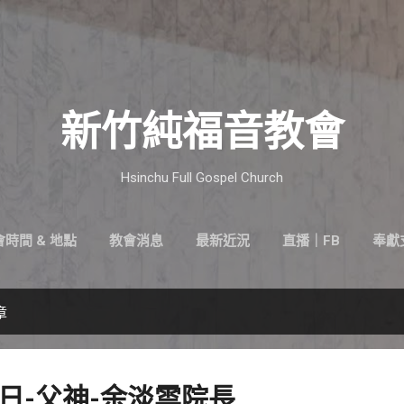
跳到主要內容
新竹純福音教會
Hsinchu Full Gospel Church
時間 & 地點
教會消息
最新近況
直播｜FB
奉獻
章
-主日-父神-余淡雲院長