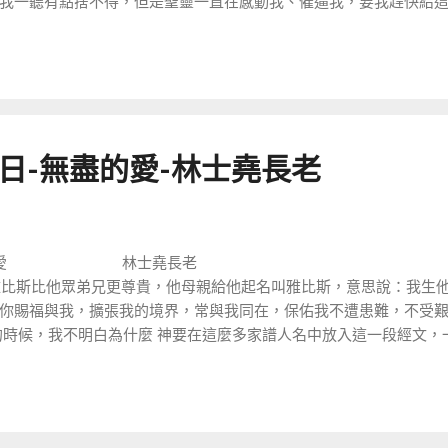
我一聽有點捨不得，但是聖靈一直在感動我、催逼我，要我趕快給這
台灣來的牧者。很奇妙的事情發生了，到了第二個禮拜，我收到了二張皮
1-主日-無盡的愛-林士堯長老
愛 林士堯長老
 9 雅比斯比他眾弟兄更尊貴，他母親給他起名叫雅比斯，意思說：我生他
你賜福與我，擴張我的境界，常與我同在，保佑我不遭患難，不受
時候，我不明白為什麼 神要在這麼多家譜人名中放入這一段經文，一直