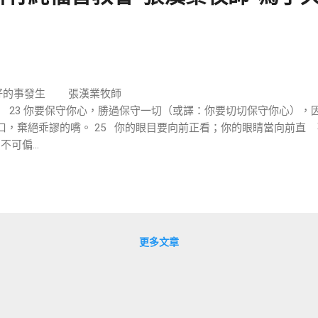
天有美好的事發生 張
 節 23 你要保守你心，勝過保守一切（或譯：你要切切保守你心）
的口，棄絕乖謬的嘴。 25 你的眼目要向前正看；你的眼睛當向前直 觀
可偏...
更多文章