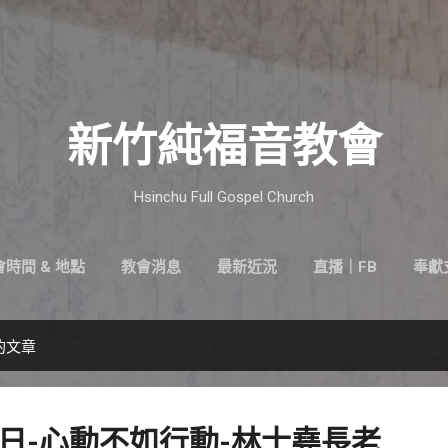
跳到主要內容
新竹純福音教會
Hsinchu Full Gospel Church
時間 & 地點
教會消息
最新近況
直播｜FB
奉獻
3的文章
6-主日-心動不如行動-林士堯長老