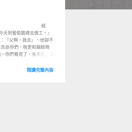
老 經
，你今天到葡萄園裡去做工。』
說：『父啊，我去』，他卻不
在告訴你們，稅吏和娼妓倒
他。你們看見了，後來還是
撒冷的第二天發生的事情，
什麼權柄做這些事...
閱讀完整內容