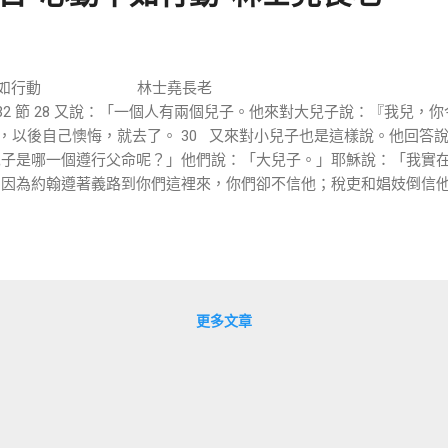
如行動 林士堯長
-32 節 28 又說：「一個人有兩個兒子。他來對大兒子說：『我兒
』，以後自己懊悔，就去了。 30 又來對小兒子也是這樣說。他回答
個兒子是哪一個遵行父命呢？」他們說：「大兒子。」耶穌說：「我實
2 因為約翰遵著義路到你們這裡來，你們卻不信他；稅吏和娼妓倒信
文的背景應該是在主要被釘十字架的前一週，也就是在主騎驢進耶路
去潔淨了聖殿，那時也有很多人反彈，很多法利賽人來質問耶穌是仗著
更多文章