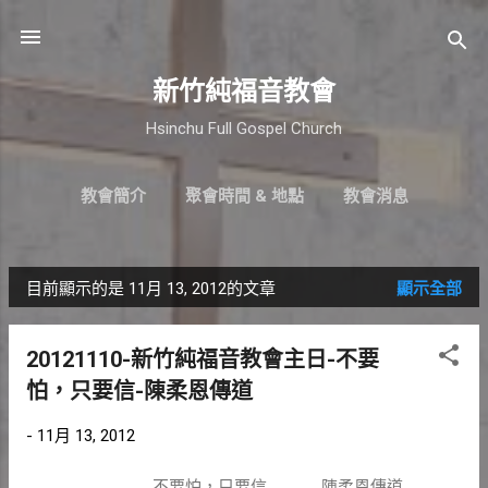
跳到主要內容
新竹純福音教會
Hsinchu Full Gospel Church
教會簡介
聚會時間 & 地點
教會消息
最新近況
直播｜FB
奉獻支持
更多…
小組介紹
目前顯示的是 11月 13, 2012的文章
顯示全部
發
表
20121110-新竹純福音教會主日-不要
文
怕，只要信-陳柔恩傳道
章
-
11月 13, 2012
不要怕，只要信 陳柔恩傳道