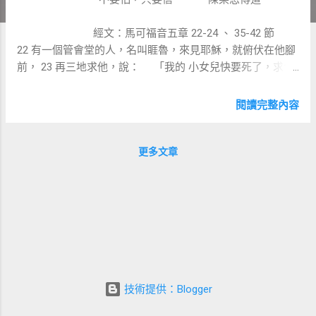
經文：馬可福音五章 22-24 、 35-42 節
22 有一個管會堂的人，名叫睚魯，來見耶穌，就俯伏在他腳
前， 23 再三地求他，說： 「我的 小女兒快要死了，求你
去按手在她身上，使她痊癒，得以活了。」 24 耶穌就和他
同去。有許 多人跟隨擁擠他。 35 還說話的時候，有人從管
閱讀完整內容
會堂的家裡來，說：「你的...
更多文章
技術提供：Blogger