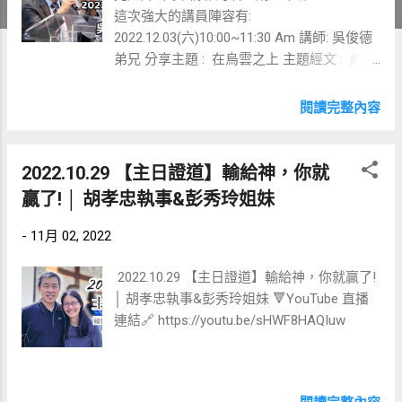
這次強大的講員陣容有:
2022.12.03(六)10:00~11:30 Am 講師: 吳俊德
弟兄 分享主題 : 在烏雲之上 主題經文 : 約
8:12 2022.12.10(六)10:00~11:30 Am 講師: 柳
子駿 牧師 分享主題 : 不會失敗的溝通技巧
閱讀完整內容
2022.12.17(六)10:00~11:30 Am 講師: 麥約瑟
牧師 分享主題 : 靠主走出憂鬱成為勇者
BRAV 主題經文 : 林後1:4 如此強大的卡司陣
2022.10.29 【主日證道】輸給神，你就
容! 每位講員都有很棒很貼近大家的內容要分
贏了! │ 胡孝忠執事&彭秀玲姐妹
享給大家噢❤️ 歡迎各位弟兄姐妹把這個資訊
踴躍的分享出去 快點邀請BEST&自己的家人
-
11月 02, 2022
朋友一同來聆聽信息吧❤️
2022.10.29 【主日證道】輸給神，你就贏了!
│ 胡孝忠執事&彭秀玲姐妹 🔻YouTube 直播
連結🔗 https://youtu.be/sHWF8HAQIuw