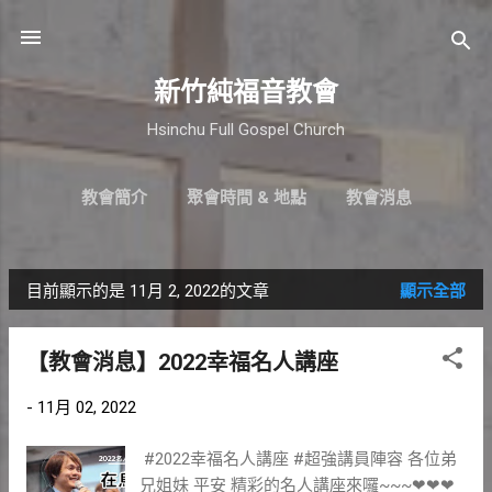
跳到主要內容
新竹純福音教會
Hsinchu Full Gospel Church
教會簡介
聚會時間 & 地點
教會消息
最新近況
直播｜FB
奉獻支持
更多…
小組介紹
目前顯示的是 11月 2, 2022的文章
顯示全部
發
表
【教會消息】2022幸福名人講座
文
-
11月 02, 2022
章
#2022幸福名人講座 #超強講員陣容 各位弟
兄姐妹 平安 精彩的名人講座來囉~~~❤❤❤