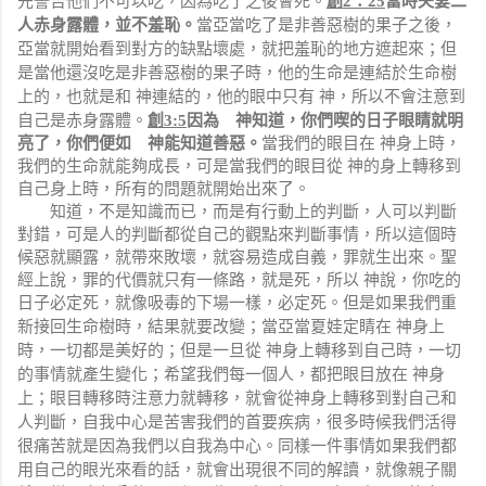
創
2
：
25
當時夫妻二
當亞當吃了是非善惡樹的果子之後，
人赤身露體，並不羞恥。
亞當就開始看到對方的缺點壞處，就把羞恥的地方遮起來；但
是當他還沒吃是非善惡樹的果子時，他的生命是連結於生命樹
上的，也就是和
神連結的，他的眼中只有
神，所以不會注意到
自己是赤身露體。
創
3:5
因為 神知道，你們喫的日子眼睛就明
亮了，你們便如 神能知道善惡。
當我們的眼目在 神身上時，
我們的生命就能夠成長，可是當我們的眼目從 神的身上轉移到
自己身上時，所有的問題就開始出來了。
知道，不是知識而已，而是有行動上的判斷，人可以判斷
對錯，可是人的判斷都從自己的觀點來判斷事情，所以這個時
候惡就顯露，就帶來敗壞，就容易造成自義，罪就生出來。聖
經上說，罪的代價就只有一條路，就是死，所以 神說，你吃的
日子必定死，就像吸毒的下場一樣，必定死。但是如果我們重
當亞當夏娃定睛在 神身上
新接回生命樹時，結果就要改變；
時，一切都是美好的；但是一旦
從
神身上轉移到自己時，一切
的事情就產生變化；希望我們每一個人，都把眼目放在
神身
上；眼目轉移時
注意力就轉移，就會從神身上轉移到對自己和
人判斷，自我中心是苦害我們的首要疾病，很多時候我們活得
很痛苦就是因為我們以自我為中心。同樣一件事情如果我們都
用自己的眼光來看的話，就會出現很不同的解讀，就像親子關