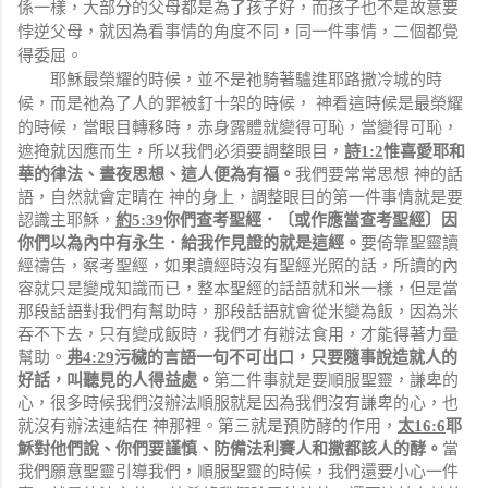
係一樣，大部分的父母都是為了孩子好，而孩子也不是故意要
悖逆父母，就因為看事情的角度不同，同一件事情，二個都覺
得委屈。
耶穌最榮耀的時候，並不是祂騎著驢進耶路撒冷城的時
候，而是祂為了人的罪被釘十架的時候， 神看這時候是最榮耀
的時候，
當眼目轉移時，赤身露體就變得可恥，當變得可恥，
遮掩就因應而生，所以我們必須要
調整眼目，
詩
1:2
惟喜愛耶和
華的律法、晝夜思想、這人便為有福。
我們要常常思想 神的話
語，自然就會定睛在 神的身上，調整眼目的第一件事情就是
要
認識主耶穌
，
約
5:39
你們查考聖經．〔或作應當查考聖經〕因
你們以為內中有永生．給我作見證的就是這經。
要倚靠聖靈讀
經禱告，察考聖經，如果讀經時沒有聖經光照的話，所讀的內
容就只是變成知識而已，整本聖經的話語就和米一樣，但是當
那段話語對我們有幫助時，那段話語就會從米變為飯，因為米
吞不下去，只有變成飯時，我們才有辦法食用，才能得著力量
幫助。
弗
4:29
污穢的言語一句不可出口，只要隨事說造就人的
好話，叫聽見的人得益處。
第二件事就是要
順服聖靈
，謙卑的
心，很多時候我們沒辦法順服就是因為我們沒有謙卑的心，也
就沒有辦法連結在 神那裡。
第三就是預防酵的作用
，
太
16:6
耶
穌對他們說、你們要謹慎、防備法利賽人和撒都該人的酵。
當
我們願意聖靈引導我們，順服聖靈的時候，我們還要小心一件