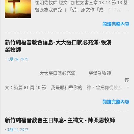
崔明佑牧師 經文 : 加拉太書三章 13-14 節 13 基
督既為我們受 ( 「受」原文作「成」 ) 了咒
詛，就贖出我們脫離律法的咒詛，因為經上記
著：「凡掛在木頭上都是被咒詛的。」 14 這
閱讀完整內容
便叫亞伯拉罕的福，因基督耶穌可以臨到外邦
人，使我們因信得著所應許的聖靈。 基督教
新竹純福音教會信息-大大張口就必充滿-張漢
信仰的核心是十字架，不管我們的知識理念如
業牧師
何，若沒有十字架的大能，沒有人可以相信耶
-
1月 28, 2012
穌。使徒保羅對哥林多的教會說：我不以我的
智慧言語來傳講神的福音，我立定心志除了耶
大大張口就必充滿 張漢業牧師
穌基督並祂釘十字架，我不傳別的。今天我們
經
所需要的，就是耶穌基督並祂釘十字架。保羅
文：詩篇 81 篇 10 節 我是耶和華你的 神，曾把你從埃及地
說耶穌基督就是神的智慧、神的能力，我們是
領上來；你要大大張口，我就給你充滿。 為什麼我們要大大
因耶穌基督成為新造的人。 林後 5:17 若有人在
張口？因為我們要得著救恩、恩典、醫治和救贖。耶穌把撒瑪
閱讀完整內容
基督裡，他就是新造的人，舊事已過，都變成
利亞婦人的景況都說出了。那女子覺得耶穌怎麼這麼厲害，怎
新的了。 在基督裡成為新造的人有兩個意義：
知我素來所行的一切。她就到城裏跟眾人作見證：「這位耶
一是修理舊的，使它能像新的一樣；二是把舊
新竹純福音教會主日訊息- 主禱文 - 陳柔恩牧師
穌，祂把我素來所行的，都說出來了」。彼得和約翰到美門
的全部拆毀，再重新建立，根本上就完全改
-
3月 11, 2017
口，看見一位生來瘸腿的，彼得說：【 金和銀我都没有，只把
變。因此我們信耶穌的人，如何在基督耶穌裡