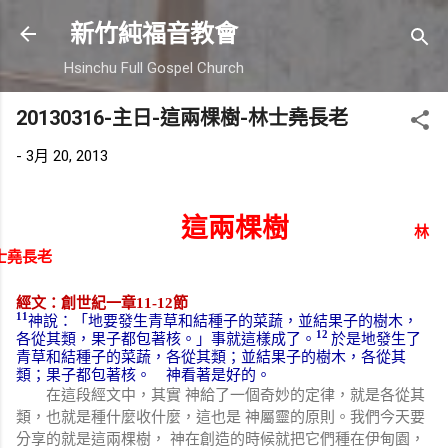
跳到主要內容
新竹純福音教會
Hsinchu Full Gospel Church
20130316-主日-這兩棵樹-林士堯長老
-
3月 20, 2013
這兩棵樹
林
士堯長老
經文：創世紀一章
11-12
節
11
神說：「地要發生青草和結種子的菜蔬，並結果子的樹木，
12
各從其類，果子都包著核。」事就這樣成了。
於是地發生了
青草和結種子的菜蔬，各從其類；並結果子的樹木，各從其
類；果子都包著核。 神看著是好的。
在這段經文中，其實
神給了一個奇妙的定律，就是各從其
類，也就是種什麼收什麼，這也是
神屬靈的原則。我們今天要
分享的就是這兩棵樹，
神在創造的時候就把它們種在伊甸園，