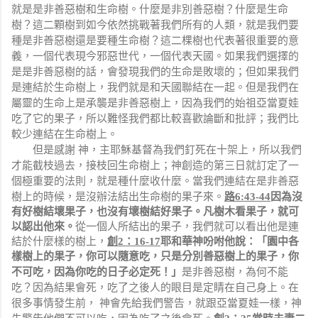
就是是非善惡樹和
生命樹。什麼是非別善惡樹？什麼是生命
樹？這二顆樹到如今依然挑戰著我們所有的人類，就是我們要
種是非善惡樹還是要種生命樹？這二棵樹也代表著很重要的意
義，一個代表現今邪惡世代，一個代表天國。如果我們選擇的
是是非善惡樹的話，會發現我們的生命是敗壞的；但如果我們
是連結於生命樹上，我們就是和天國聯結在一起。但是我們在
屬靈的生命上是承襲是非善惡樹上，因為我們的始祖亞當夏娃
吃了它的果子，所以難怪我們都比較喜歡論斷和批評；我們比
較少連結在生命樹上。
但是感謝 神，主耶穌基督為我們釘死在十架上，所以我們
才能截枝過去，接枝回生命樹上；神創造的第三日就訂定了一
個極重要的法則，就是種什麼收什麼。當我們連結在是非善惡
樹上的時候，是沒辦法結出生命樹的果子來。
路
6:43-44
因為沒
有好樹結壞果子，也沒有壞樹結好果子。凡樹木看果子，就可
以認出他來。
從一個人所結出的果子，我們就可以看出他是連
結於什麼樣的樹上，
創
2
：
16-17
耶和華神吩咐他說：「園中各
樣樹上的果子，你可以隨意吃，只是分別善惡樹上的果子，你
是非善惡樹，
為何不能
不可吃，因為你吃的日子必定死！」
吃
？因為結果會死，吃了之後人的眼目是定睛在自己身上。
在
很多事情發生前，
神會先給我們警告，就跟亞當夏娃一樣，神
先警告他們不可以吃，因為吃了之後會死。