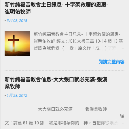
新竹純福音教會主日訊息- 十字架救贖的恩惠-
崔明佑牧師
-
5月 08, 2018
新竹純福音教會主日訊息- 十字架救贖的恩惠-
崔明佑牧師 經文 : 加拉太書三章 13-14 節 13 基
督既為我們受 ( 「受」原文作「成」 ) 了咒
詛，就贖出我們脫離律法的咒詛，因為經上記
著：「凡掛在木頭上都是被咒詛的。」 14 這
閱讀完整內容
便叫亞伯拉罕的福，因基督耶穌可以臨到外邦
人，使我們因信得著所應許的聖靈。 基督教
新竹純福音教會信息-大大張口就必充滿-張漢
信仰的核心是十字架，不管我們的知識理念如
業牧師
何，若沒有十字架的大能，沒有人可以相信耶
-
1月 28, 2012
穌。使徒保羅對哥林多的教會說：我不以我的
智慧言語來傳講神的福音，我立定心志除了耶
大大張口就必充滿 張漢業牧師
穌基督並祂釘十字架，我不傳別的。今天我們
經
所需要的，就是耶穌基督並祂釘十字架。保羅
文：詩篇 81 篇 10 節 我是耶和華你的 神，曾把你從埃及地
說耶穌基督就是神的智慧、神的能力，我們是