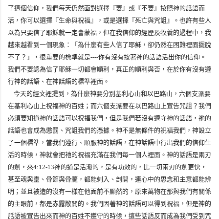
了這個信仰，我們每天仍然面對選擇『要』或『不要』按照神的話語而
活，你可以選擇『生命與祝福』，或是選擇『死亡與咒詛』。也許有些人
以為只要信了耶穌就一定會蒙福，但在我信仰的經歷及牧養的過程中，我
越來越看到一個現象：「為什麼有些人信了耶穌，卻仍然在困難裡面擺脫
不了？」，很重要的標準就是
----
你有沒有按著神的話語活出你的信仰。
我們不要認為信了耶穌一切都會順利，真正的順利與否，在於你有沒有遵
行神的話語、在神話語的標準裡面。
今天的經文裡提到，為什麼神要分別基利心山和以巴路山，六個支派要
在基利心山上祝福神的百姓；而六個支派要在以巴路山上宣告咒詛？我們
必須要知道神的話語可以祝福我們，但是我們若沒有遵守神的話語，祂的
話語也會成為懲罰、咒詛我們的憑據。神不是無條件的祝福我們，神設立
了一個標準，當我們遵行、順服神的話語，在神話語中行出我們的信仰生
活的時候，神就會把祂的祝福充滿在我們每一個人裡面。神的話語是兩刃
的劍，
來
4:12-13
神的道是活潑的，是有功效的，比一切兩刃的劍更快，
甚至魂與靈、骨節與骨髓，都能刺入、剖開，連心中的思念和主意都能辨
明；並且被造的沒有一樣在他面前不顯然的，原來萬物在那與我們有關係
的主眼前，都是赤露敞開的。
我們因著神的話語可以得到祝福，但是神的
話語被宣告出來而神的百姓不遵守的時候，這些話語反而成為我們受到咒