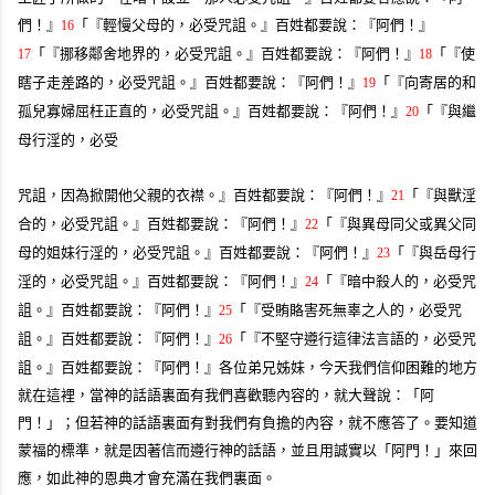
們！』
「『輕慢父母的，必受咒詛。』百姓都要說：『阿們！』
16
「『挪移鄰舍地界的，必受咒詛。』百姓都要說：『阿們！』
「『使
17
18
瞎子走差路的，必受咒詛。』百姓都要說：『阿們！』
「『向寄居的和
19
孤兒寡婦屈枉正直的，必受咒詛。』百姓都要說：『阿們！』
「『與繼
20
母行淫的，必受
咒詛，因為掀開他父親的衣襟。』百姓都要說：『阿們！』
「『與獸淫
21
合的，必受咒詛。』百姓都要說：『阿們！』
「『與異母同父或異父同
22
母的姐妹行淫的，必受咒詛。』百姓都要說：『阿們！』
「『與岳母行
23
淫的，必受咒詛。』百姓都要說：『阿們！』
「『暗中殺人的，必受咒
24
詛。』百姓都要說：『阿們！』
「『受賄賂害死無辜之人的，必受咒
25
詛。』百姓都要說：『阿們！』
「『不堅守遵行這律法言語的，必受咒
26
詛。』百姓都要說：『阿們！』
各位弟兄姊妹，今天我們信仰困難的地方
就在這裡，當神的話語裏面有我們喜歡聽內容的，就大聲說：「阿
門！」；但若神的話語裏面有對我們有負擔的內容，就不應答了。要知道
蒙福的標準，就是因著信而遵行神的話語，並且用誠實以「阿門！」來回
應，如此神的恩典才會充滿在我們裏面。