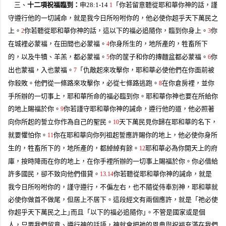
三、
十二項祝福臨到：
申
28:1-14
「你若留意聽從耶和華你神的話，謹
1
守遵行他的一切誡命，就是我今日所吩咐你的，他必使你超乎天下萬民之
上。
你若聽從耶和華你神的話，這以下的福必追隨你，臨到你身上。
你
2
3
在城裡必蒙福，在田間也必蒙福。
你身所生的，地所產的，牲畜所下
4
的，以及牛犢、羊羔，都必蒙福。
你的筐子和你的摶麵盆都必蒙福。
你
5
6
出也蒙福，入也蒙福。
「仇敵起來攻擊你，耶和華必使他們在你面前被
7
你殺敗。他們從一條路來攻擊你，必從七條路逃跑。
在你倉房裡，並你
8
手所辦的一切事上，耶和華所命的福必臨到你。耶和華你神也要在所給你
的地上賜福於你。
你若謹守耶和華你神的誡命，遵行他的道，他必照著
9
向你所起的誓立你作為自己的聖民。
天下萬民見你歸在耶和華的名下，
10
就要懼怕你。
你在耶和華向你列祖起誓應許賜你的地上，他必使你身所
11
生的，牲畜所下的，地所產的，都綽綽有餘。
耶和華必為你開天上的府
12
庫，按時降雨在你的地上，在你手裡所辦的一切事上賜福於你。你必借給
許多國民，卻不致向他們借貸。
你若聽從耶和華你神的誡命，就是
13.14
我今日所吩咐你的，謹守遵行，不偏左右，也不隨從侍奉別神，耶和華就
必使你做首不做尾，但居上不居下。
這段經文有兩個應許，就是「祂必使
你超乎天下萬民之上｣而且「以下的福必追隨你｣。不管是國家或是個
人，只要我們留意、遵行神的話語，神就會把祂的恩典與祝福充滿在我們