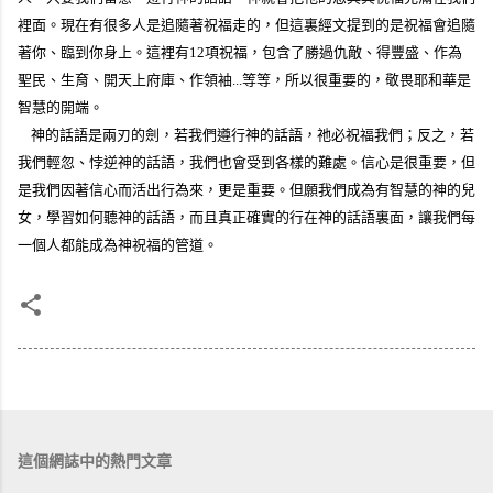
裡面。現在有很多人是追隨著祝福走的，但這裏經文提到的是祝福會追隨
著你、臨到你身上。這裡有
12
項祝福，包含了勝過仇敵、得豐盛、作為
聖民、生育、開天上府庫、作領袖
...
等等，所以很重要的，敬畏耶和華是
智慧的開端。
神的話語是兩刃的劍，若我們遵行神的話語，祂必祝福我們；反之，若
我們輕忽、悖逆神的話語，我們也會受到各樣的難處。信心是很重要，但
是我們因著信心而活出行為來，更是重要。但願我們成為有智慧的神的兒
女，學習如何聽神的話語，而且真正確實的行在神的話語裏面，讓我們每
一個人都能成為神祝福的管道。
這個網誌中的熱門文章