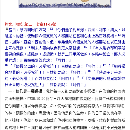
經文
:
申命記第二十七章
11-19
節
11
12
當日，摩西囑咐百姓說：
「你們過了約旦河，西緬、利未、猶大、以
13
薩迦、約瑟、便雅憫六個支派的人都要站在基利心山上為百姓祝福。
流
便、迦得、亞設、西布倫、但、拿弗他利六個支派的人都要站在以巴路山
14
15
上宣布咒詛。
利未人要向以色列眾人高聲說：
「『有人製造耶和華所
憎惡的偶像，或雕刻，或鑄造，就是工匠手所做的，在暗中設立，那人必
受咒詛！』百姓都要答應說：『阿們！』
16
17
「『輕慢父母的，必受咒詛！』百姓都要說：『阿們！』
「『挪移鄰
18
舍地界的，必受咒詛！』百姓都要說：『阿們！』
「『使瞎子走差路
19
的，必受咒詛！』百姓都要說：『阿們！』
「『向寄居的和孤兒寡婦屈
枉正直的，必受咒詛！』百姓都要說：『阿們！』
一、
信仰是一種選擇：
我們每一天都要面對很多選擇，在信仰的裡面也
要面對選擇，
申
30:19-20
我今日呼天喚地向你作見證，我將生死禍福陳明
在你面前，所以你要揀選生命，使你和你的後裔都得存活。且愛耶和華你
的神，聽從他的話，專靠他，因為他是你的生命，你的日子長久也在乎
他。這樣，你就可以在耶和華向你列祖亞伯拉罕、以撒、雅各起誓應許所
賜的地上居住。
我們是因著相信神而進入祂的國度，但是我們不只是選擇