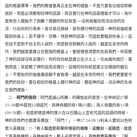
詛的根基標準。我們的教會要真正走在神的裡面，不是只要各位相信耶穌
就好，而是必須要相信神的話語，而且要行在神的話語裡面才可以。為什
麼有些人擺脫不了困難？問題的所在就是
----
沒有按著信而活出你的生
活、行出你的行為來。各位弟兄姊妹，若你遵行神的話語，神的祝福就會
臨到你身上；若不遵守、忽略、悖逆神的話語，咒詛就要臨到你身上。這
些話不是對不信主的人說的，而是對信耶穌的人說的，越是在末世的時
代，我們越是要建立在堅固的根基上。聖經裡很清楚的告訴我們，你若聽
了神的話卻沒有去遵行，你的信仰就是建立在沙土上，任由風吹雨打、東
倒西歪；若是聽了神的話而去遵行，這樣的信仰就是建立在穩固的磐石
上，不管如何的強風暴雨都不會毀壞。越是在末世的時代，我們更要堅守
我們的信仰，要在相信的根基上遵行神的話、聽從神的話、活出神的生命
在我們裡面。
二、
阿門的信仰：
阿門是誠心所願、的確如此的意思。在申命記
27
章
15~26
節中提到
12
項詛咒，與神有關的有
1
項
(15
節
)
；與人有關的有
11
項
(16~26
節
)
，但是即使是神的僕人在以巴路山上宣布咒詛的話語的時候，
神的百姓們也都要答應說：「阿門！」。
申
27:14-26
利未人要向以色列
14
眾人高聲說：
『有人製造耶和華所憎惡的偶像，或雕刻，或鑄造，就是
15
工匠手所做的，在暗中設立，那人必受咒詛。』百姓都要答應說：『阿