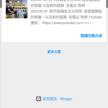
的恢復 以及新的道路 全龍云 牧師
2025.09.20 新竹純福音主日崇拜 從絕望開始
的恢復，以及新的道路 全龍云 牧師 Youtube
連結： https://www.youtube.com/watch?
v=78msezqa-ek 主日證道的主題: 從絕望開始
的恢復以及新的道路 2025年
閱讀完整內容
9月20日 全龍云牧師 這篇講道
的內容主要透過《馬可福音》第五章中兩個
互相穿插的奇蹟故事，又稱為「三明治故
更多文章
事」，來闡述在人生的極限和不可能中，如
何透過信心得到拯救與突破。 一、 故事的
共同主題與絕望的處境 講道強調這兩個故事
有一個共同的數字—— 12 。這兩個故事代表
了人類無法超越的某種界限與不可能，都始
於絕望之中。 1. 血漏症婦人（12年的痛
苦）： ◦ 她患血漏症長達 12年 。她遍訪所
有有名的醫生，但都無效。 ◦ 在那個時
技術提供：Blogger
代，身患疾病代表帶著罪，不能來到上帝的