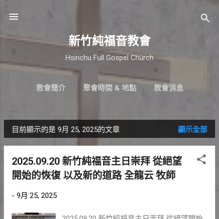
跳到主要內容
新竹純福音教會
Hsinchu Full Gospel Church
教會簡介
聚會時間 & 地點
教會消息
最新近況
直播｜FB
奉獻支持
更多…
小組介紹
目前顯示的是 9月 25, 2025的文章
顯示全部
發
表
2025.09.20 新竹純福音主日崇拜 從絕望
文
開始的恢復 以及新的道路 全龍云 牧師
章
-
9月 25, 2025
2025.09.20 新竹純福音主日崇拜 從絕望開始