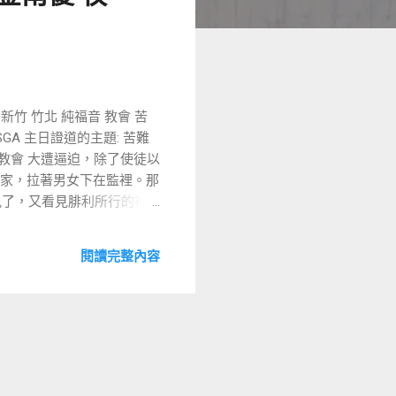
0 新竹 竹北 純福音 教會 苦
eeQSGA 主日證道的主題: 苦難
 教會 大遭逼迫，除了使徒以
的家，拉著男女下在監裡。那
見了，又看見腓利所行的神
呼叫，從他們身上出來；還
由韓國金南葰牧師所分享的
閱讀完整內容
於基督徒而言，生命中所經歷
大計畫所放置的 「逗號」
是人生不可避免的現實 牧師
內心也可能藏著無法對人述
時，人會感到極度疲憊與絕
人患癌後，母親因受打擊過
持守信仰直到回天家。 ●