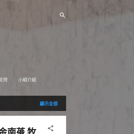
支持
小組介紹
顯示全部
 金南葰 牧