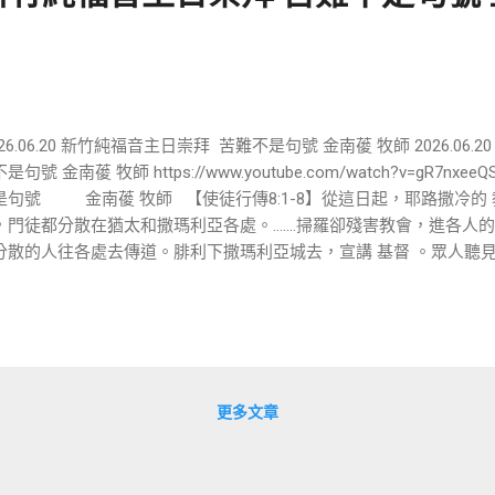
26.06.20 新竹純福音主日崇拜 苦難不是句號 金南葰 牧師 2026.06.2
是句號 金南葰 牧師 https://www.youtube.com/watch?v=gR7nx
是句號 金南葰 牧師 【使徒行傳8:1-8】從這日起，耶路撒冷的
，門徒都分散在猶太和撒瑪利亞各處。…….掃羅卻殘害教會，進各人
分散的人往各處去傳道。腓利下撒瑪利亞城去，宣講 基督 。眾人聽
，就同心合意地聽從他的話。因為有許多人被污鬼附著，那些鬼大聲
許多癱瘓的，瘸腿的，都得了醫治。在那城裡，就大有歡喜。 這場
道，核心信息在於探討基督徒應如何看待生命中的艱難，並強調 對
痛苦、挫折與逼迫，並非最終的結局（句號），而是神為了成就更宏
暫停與轉折）。苦難背後隱藏著神的旨意與最終的喜樂。 一、 苦難
出，每個人在生命中都會經歷苦難，即便表面看起來無憂無慮的人，
更多文章
的痛苦。當苦難如連鎖反應般襲捲而來（如事業、家庭或健康問題）
。 ● 具體實例： 牧師分享了一個韓國信徒的真實故事，一名年輕
而離世，隨後妻子也患上癌症。儘管遭遇如此極端且連續的痛苦，他仍