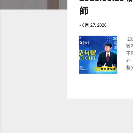
章
師
-
6月 27, 2026
20
難不
不
外
些
蹟
有
講
的
（
指
說
望
大