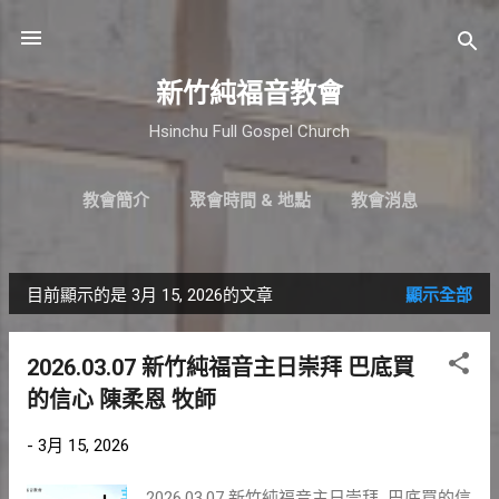
跳到主要內容
新竹純福音教會
Hsinchu Full Gospel Church
教會簡介
聚會時間 & 地點
教會消息
最新近況
直播｜FB
奉獻支持
更多…
小組介紹
目前顯示的是 3月 15, 2026的文章
顯示全部
發
表
2026.03.07 新竹純福音主日崇拜 巴底買
文
的信心 陳柔恩 牧師
章
-
3月 15, 2026
2026.03.07 新竹純福音主日崇拜 巴底買的信