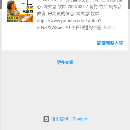
心 陳柔恩 牧師 2026.03.07 新竹 竹北 純福音
教會 巴底買的信心 陳柔恩 牧師
https://www.youtube.com/watch?
v=NzP2WSbeLPU 主日證道的主題: 巴底買的
信心 陳柔恩 牧師 經文:馬可福
音 10:46-52 到了耶利哥；耶穌同門徒並許多
閱讀完整內容
人出耶利哥的時候，有一個討飯的瞎子，是
底買的兒子巴底買，坐在路旁。他聽見是拿
撒勒的耶穌，就喊著說：「大衛的子孫耶穌
更多文章
啊！可憐我吧！」有許多人責備他，不許他
作聲。他卻越發大聲喊著說：「大衛的子孫
哪，可憐我吧！」耶穌就站住，說：「叫過
他來。」他們就叫那瞎子，對他說：「放
心，起來！他叫你啦。」瞎子就丟下衣服，
跳起來，走到耶穌那裡。耶穌說：「要我為
你作什麼？」瞎子說：「拉波尼（就是夫
子），我要能看見。」耶穌說：「你去吧！
技術提供：Blogger
你的信救了你了。」瞎子立刻看見了，就在