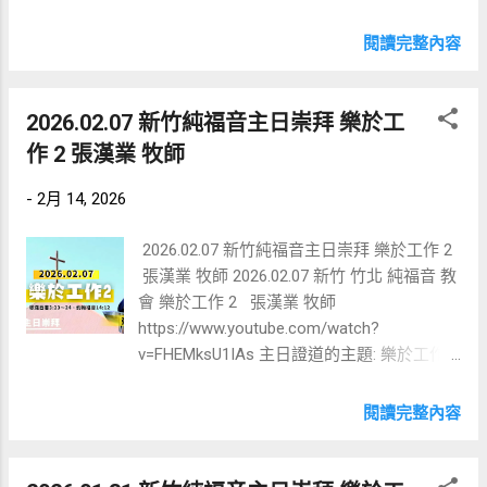
園，農產品非常茂盛，土地變得肥沃。以色
的命定 林士堯 長老 【以斯帖記四章
列奇蹟式的復國，印證了神真實的應許是永
14 節】「焉知你得了皇后的位分不是為現今
閱讀完整內容
不改變的，也讓我們看到土地與命定有非常
的機會嗎？」 「 活出你精彩的命定 」，主
緊密的關聯。 【命定的定義與組成】 什麼
要探討基督徒如何在工作、家庭與服事之間
是「命定」呢？。命定包括了血脈、年限與
取得平衡，並透過信靠神來活出豐盛的生
2026.02.07 新竹純福音主日崇拜 樂於工
疆界。 讓我們一起來讀《使徒行傳》17:26：
命。 一、 命定的掙扎與優先順序的迷思
作 2 張漢業 牧師
「他從一本造出萬族的人，住在全地上，並
講員指出，許多信徒在工作與服事中常感到
且預先定準他們的年限和所住的疆界。」 1.
掙扎，對於「誰是人生第一順位」往往有標
-
2月 14, 2026
血脈 (Bloodline)： 經文中的「一本」就是血
準答案（神第一），但在現實生活中卻難以
脈。血脈分為 肉身的血脈 （從祖先、家族而
排定第二、第三順位（如家庭或服事）。 •
2026.02.07 新竹純福音主日崇拜 樂於工作 2
來，例如姓氏、祖籍地） 與屬靈的血脈 （從
拒絕神的藉口 ：人們拒絕神或服事，通常不
張漢業 牧師 2026.02.07 新竹 竹北 純福音 教
耶穌基督而來，使我們在基督裡成為一家
是因為「罪惡」，而是因為「太忙」於正當
會 樂於工作 2 張漢業 牧師
人）。因為肉身血脈帶著從亞當夏娃而來的
的事情（如：買地、買牛、結婚）。 • 不需
https://www.youtube.com/watch?
原罪權勢與祖先的咒詛，所以我們信主後要
做選擇 ：講員引用廣告詞「只有小孩子才做
v=FHEMksU1IAs 主日證道的主題: 樂於工作
透過禱告來破除。「奉主耶穌的名，主耶穌
選擇」，強調神給予的智慧能讓家庭與服事
2 張漢業 牧師 【歌羅西書3:23~24
我悔改，我與祖先從前黑闇權勢一切的交
同時變為美好，而非互相排斥。 二、 職場
】無論做什麼，都要從心裡做，像是給主做
閱讀完整內容
易，我願意單單尊主基督為中心，支取我在
中的信仰實踐：以績效見證神 講員分享了
的，不是給人做的，因你們知道從主那裡必
主裡的呼召、命定、祝福及產業。我支取耶
他在科技業高階主管任內的經驗，說明如何
得著基業為賞賜；你們所事奉的乃是主基
穌寶血的救贖、醫治，廢除黑闇盟約。求天
處理工作與服事的衝突： • 準時下班的挑戰
督。 這場由張漢業牧師分享的講道主題為