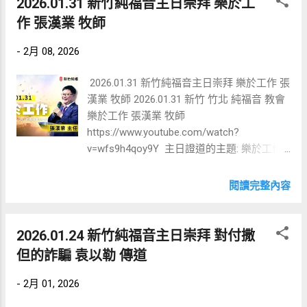
2026.01.31 新竹純福音主日崇拜 樂於工
父饒恕我個人及先祖所有污穢土地的罪，領
：為了當小組長，他立志準時下班服事。面
「 樂於工作 2 」，延續前一次的主題，深入
作 張漢業 牧師
受聖靈恩膏的引導及產業的賞賜和祝福，阿
對長官的關切與秘書的懷疑，他的應對方式
探討工作的「 3M 」原則。除了上週提到的
門。」《申命記》27章提到拜偶像、淫亂等
是在工作時間內「更加認真」，甚至中午不
Money（金錢） 外，本次重點在於工作的
-
2月 08, 2026
罪會帶來咒詛，甚至會遺傳（如同遺傳性疾
午睡、不打混，確保績效是公司裡最好的。 •
Meaning（意義與價值） 以及 Mission（使
病）。我們要奉主名破除這些在血脈裡的咒
與神「摔跤」的教訓 ： 講員曾有機會去美國
命） 。 一、 工作的意義與價值 (Meaning &
2026.01.31 新竹純福音主日崇拜 樂於工作 張
詛。 2. 年限 (Timeline)： 指...
貝爾實驗室（Bell Labs）做研究並拿博士學
Value) 牧師指出，如果工作只是為了賺錢，
漢業 牧師 2026.01.31 新竹 竹北 純福音 教會
位，當時他內心「平安得很」，但師母內心
一旦有了足夠的錢（如中樂透），人就會失
樂於工作 張漢業 牧師
卻極度不平安。後來發現他當時的平安是來
去工作的動力。要衡量工作是否有意義與價
https://www.youtube.com/watch?
自於「強烈的欲望掩蓋了神的聲音」。他以
值，可以透過以下兩個面向來思考： • 是否
v=wfs9h4qoy9Y 主日證道的主題: 樂於工作
此提醒，若不先把內心欲望歸零，會聽不到
帶給人益處與造就： 牧師引用哥林多前書，
張漢業 牧師 職場是一個人
神警告危險的聲音。 三、 面對壓力與征
強調凡事都可行，但要追求造就人與別人的
在世上待最久的地方，因此基督徒不應只看
閱讀完整內容
戰的信心 • 爭戰得勝的神 ：講員提到在鴻海
益處。 ◦ 具體細節： 牧師分享一位在遊戲
重教會服事，也應在工作中盡心竭力。講者
併購過程中，曾面臨其他主管前來「畫地
產業工作的執事，因體會到遊戲雖非惡物卻
提出職場工作的 3M 架構：金錢
盤」與放話威脅他，他鼓勵員工：「誰管誰
讓許多年輕人沉迷受困，最終選擇辭職回韓
（Money）、意義與價值（Meaning），以及
2026.01.24 新竹純福音主日崇拜 對付撒
還不知道」，並透過禱告宣告神的權柄。...
國。 ◦ 職場倫理： 牧師也討論了基督徒是
使命（Mission）。本次講道重點聚焦於第一
但的詐騙 袁以勒 傳道
否能開當舖或飯店，認為關鍵在於其行為是
個 M：金錢與工作的關係。 一、 工作的三
否合法、是否真的在人急難時提供幫助，而
大原始使命 牧師引述《創世記》1章26至28
-
2月 01, 2026
非從事傷害人的勾當。 • 是否在工作中感到
節，指出神創造人時賦予了三個重要的使