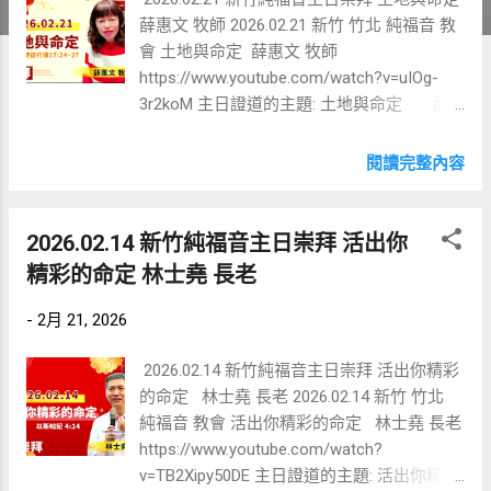
薛惠文 牧師 2026.02.21 新竹 竹北 純福音 教
會 土地與命定 薛惠文 牧師
https://www.youtube.com/watch?v=uIOg-
3r2koM 主日證道的主題: 土地與命定 薛
惠文 牧師 【 使徒行傳17:24-27 】 創造宇宙
和其中萬物的神，既是天地的主，就不住人
閱讀完整內容
手所造的殿，也不用人手服事，好像缺少什
麼；自己倒將生命、氣息、萬物，賜給萬
人。他從一本（有古卷作血脈）造出萬族的
2026.02.14 新竹純福音主日崇拜 活出你
人，住在全地上，並且預先定準他們的年限
精彩的命定 林士堯 長老
和所住的疆界，要叫他們尋求神，或者可以
揣摩而得，其實他離我們各人不遠； 【土
-
2月 21, 2026
地與命定的關聯】 今天我要用「土地與命
定」這個題目跟大家分享 。 我們知道以色列
2026.02.14 新竹純福音主日崇拜 活出你精彩
這個國家，在公元70年徹底亡國，但在1948
的命定 林士堯 長老 2026.02.14 新竹 竹北
年5月宣布獨立，回到巴勒斯坦建國。在建國
純福音 教會 活出你精彩的命定 林士堯 長老
之前，這塊土地非常荒涼寸草不生，但當以
https://www.youtube.com/watch?
色列人回去建國之後，這塊土地成了後花
v=TB2Xipy50DE 主日證道的主題: 活出你精彩