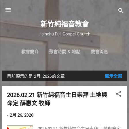
跳到主要內容
新竹純福音教會
Hsinchu Full Gospel Church
教會簡介
聚會時間 & 地點
教會消息
最新近況
直播｜FB
奉獻支持
更多…
小組介紹
目前顯示的是 2月, 2026的文章
顯示全部
發
表
2026.02.21 新竹純福音主日崇拜 土地與
文
命定 薛惠文 牧師
章
-
2月 26, 2026
2026.02.21 新竹純福音主日崇拜 土地與命定