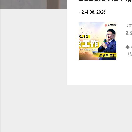
章
-
2月 08, 2026
20
張漢
張
事
（
工
1
非
管
金
道書
之
供
魚
財
《