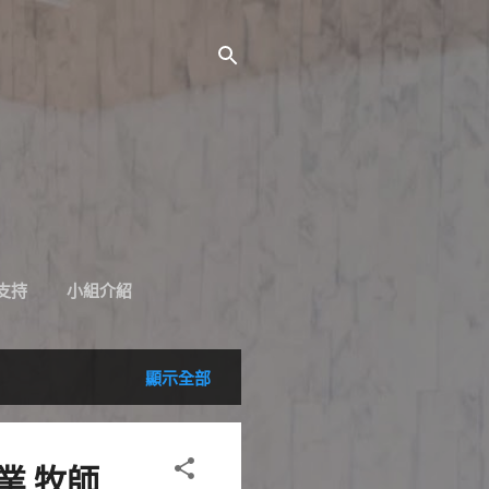
支持
小組介紹
顯示全部
漢業 牧師