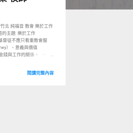
新竹 竹北 純福音 教會 樂於工作
Y 主日證道的主題: 樂於工作
督徒不應只看重教會服
ney）、意義與價值
 M：金錢與工作的關係。 一、
人時賦予了三個重要的使命：
理這地 ：意即去影響世界，而
閱讀完整內容
是信實的，若我們在小事上忠心
 為什麼要工作？為了生存與
 金錢的重要性 ：聖經《傳
ing）」，金錢是解決生活問題的答案
是神賜予的工具與手段，用來
一次他要繳稅，叫彼得去釣
人猶大），也接受婦女們的
資觀 • 必須工作 ：引述