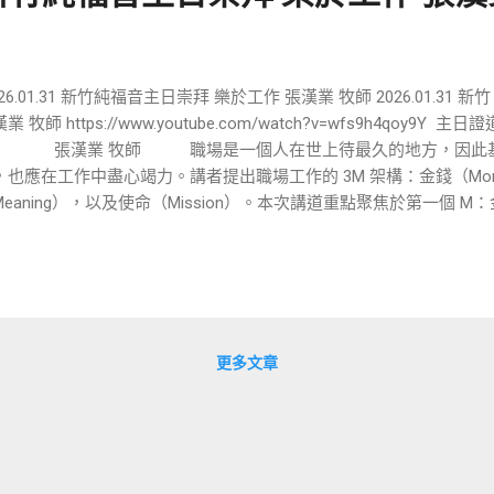
26.01.31 新竹純福音主日崇拜 樂於工作 張漢業 牧師 2026.01.31 
業 牧師 https://www.youtube.com/watch?v=wfs9h4qoy9
漢業 牧師 職場是一個人在世上待最久的地方，因此基
，也應在工作中盡心竭力。講者提出職場工作的 3M 架構：金錢（Mo
Meaning），以及使命（Mission）。本次講道重點聚焦於第一個
作的三大原始使命 牧師引述《創世記》1章26至28節，指出神創造
. 生養眾多 ：牧師特別提到教會年輕夫婦應至少生三個小孩。 2. 治
被世界影響。 3. 管理（Management） ：這就是我們的工作。神
理，祂就會託付更大的責任（如從管理10人增加到100人）。 二、
錢 牧師誠實地指出，工作的首要目的就是為了生存、吃飯與養家。 •
》提到「錢能叫萬事應（Money is the answer for everyth
更多文章
一。 • 正確的觀念 ：基督徒不應認為金錢是不屬靈或邪惡的。金錢
應生活及支持服事。 • 耶穌的榜樣 ：耶穌在世上也使用金錢 。 有
，結果從魚裡面出來了一個錢以後繳了稅。祂的團隊有管錢的（加略
物供給，並將錢用於日常需求及賙濟窮人。 三、 聖經的工作倫理與投
帖撒羅尼迦後書》，強調「若有人不...