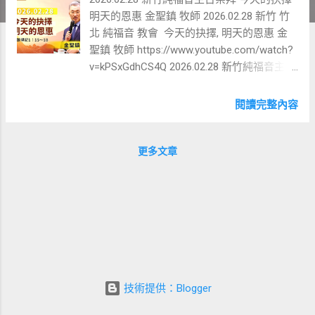
明天的恩惠 金聖鎮 牧師 2026.02.28 新竹 竹
北 純福音 教會 今天的抉擇, 明天的恩惠 金
聖鎮 牧師 https://www.youtube.com/watch?
v=kPSxGdhCS4Q 2026.02.28 新竹純福音主日
崇拜 今天的抉擇 明天的恩惠 金聖鎮 牧師
一、 聖經是關於「抉擇」的書 ● 始祖的
閱讀完整內容
失敗： 亞當與夏娃面臨要不要吃分別善惡樹
果子的抉擇，最終選擇了違背神，導致神人
關係產生距離。 ● 信心的榜樣： ○ 亞
更多文章
伯拉罕： 雖然當時沒有網路，但他選擇離開
習慣的生活環境，跟隨神的呼召。 ○ 摩
西： 放棄埃及王子的富貴，選擇到曠野敬拜
神。 ● 定義信心： 信心就是選擇，選擇
來聚會、選擇回應恩典、選擇說「阿門」，
這些都反映了信心的程度。 二、 錯誤抉擇的
代價：以利米勒 ● 以利米勒的逃避： 他
的名字意為「耶和華是我的王」，本應受神
技術提供：Blogger
引導。 然而當伯利恆（糧倉）遇到饑荒時，