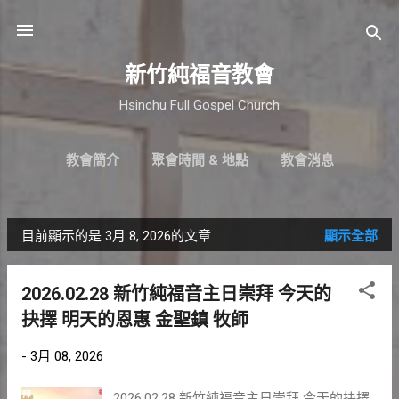
跳到主要內容
新竹純福音教會
Hsinchu Full Gospel Church
教會簡介
聚會時間 & 地點
教會消息
最新近況
直播｜FB
奉獻支持
更多…
小組介紹
目前顯示的是 3月 8, 2026的文章
顯示全部
發
表
2026.02.28 新竹純福音主日崇拜 今天的
文
抉擇 明天的恩惠 金聖鎮 牧師
章
-
3月 08, 2026
2026.02.28 新竹純福音主日崇拜 今天的抉擇