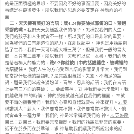
的是正面積極的思想，不要因為不好的事而沮喪，因為美好的
事總是在最後發生，所以我們的思想必要安定在 神應許的裡
面。
二、天天擁有美好的言語：
箴
4:24
你要除掉邪僻的口、棄絕
乖謬的嘴。
我們天天怎樣說我們的孩子，怎樣說我們的人生，
我們的孩子和人生就會不一樣，所以我們的口是非常的重要，
因為我們的口有創造性的能力。在創世記中， 神也是用話語創
造了世界，我們一天可以說大概三萬字，但是我們一般的書大
概一本只有二萬字，所以我們一天都可以寫一本書，我們的話
是帶著極大的能力的。
箴
6:2
你就被口中的話語纏住、被嘴裡的
言語捉住。
我們人生的方向受到言語的影響是非常大，我們到
底常說什麼樣的話語呢？是常說很氣餒、失望、不滿足的話
語，還是我們常說充滿盼望、喜樂、恩典的話語；我們在言語
上要有三方面的突破：
1.
要讚美神
：對 神我們要常常敬拜，我
們越敬拜 神的時候， 神的榮耀就越充滿在我們的裡面， 神就
要不斷的擴張我們，我們的心靈和身體就要被 神來提升。
2.
要
稱讚別人
：對人，我們要常常稱讚，我們要常常稱讚別人，他
就會產生一種力量，我們的 神是常常稱讚我們的 神。
3.
要鼓勵
自己
：對自己，我們要常常鼓勵。我們的話語是非常的重要，
話不在於多而在於準確，求 神幫助我們讓我們所說出來的話，