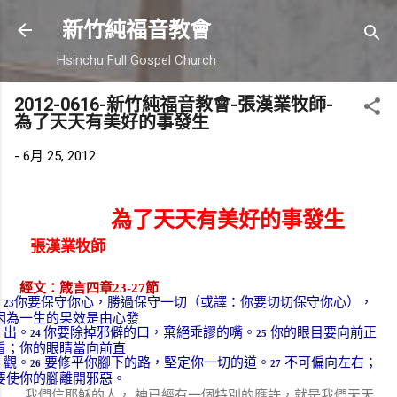
跳到主要內容
新竹純福音教會
Hsinchu Full Gospel Church
2012-0616-新竹純福音教會-張漢業牧師-
為了天天有美好的事發生
-
6月 25, 2012
為了天天有美好的事發生
張漢業牧師
經文：箴言四章
23-27
節
你要保守你心，勝過保守一切（或譯：你要切切保守你心），
23
因為一生的果效是由心發
出。
你要除
掉邪僻的口，棄絕乖謬的嘴。
你的眼目要向前正
24
25
看；你的眼睛當向前直
觀。
要修平
你腳下的路，堅定你一切的道。
不可偏向左右；
26
27
要使你的腳離開邪惡。
我們信耶穌的人，
神已經有一個特別的應許，就是我們天天