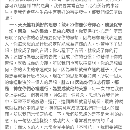
都可以經歷到
神的恩典，我們要常常宣告：必有美好的事發
生。當我們希望在生命中有美好的事要發生，那我們該怎麼做
呢？
一、天天擁有美好的思想：
箴
4:23
你要保守你心、勝過保守
一切，因為一生的果效、是由心發出。
你要保守你心是什麼意
思呢？保守你的心就是要保守你的思想，因為思想是代表這個
人，你每天想的是什麼必定就能成為這樣的人，你若種下了思
想，就收成了你的言語；你若種下了言語，就收成了你的行
為；這個行為若反覆的去做，就成了你的習慣；你若種下你的
習慣，就收成你的命運。所以我們也可以這樣說，你的思想如
何，你的人生的命運就如何，因為思想就是命運的種子，將來
你想要成為什麼樣的人，現在你的思想就要如何，所以一個人
的命運取決於一個人的思想，
腓
2:13
因為你們立志行事、都
是 神在你們心裡運行、為要成就他的美意。
每一次 神在我們
身上要成就一個美意時， 神就把一個意念、思想放在我們當
中，聖靈不斷的感動、運行，這個思想就發芽成長，最終 神就
成就我們心中的思想， 神的美意就成就在我們每一個人的裡
面。所以我們常常要檢視一下，我們所思想的是不是合 神的心
意，有一句話也這樣說：成功的人，常常看見事情的「可
能」；而失敗的人，常常看見事情的「不可能」。我們要選擇