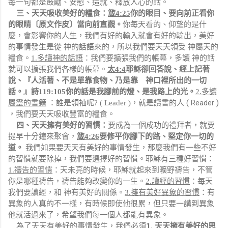
每一句都是鼓勵、安慰、造就、釋放人心的話。
三、天天吸收美好的糧食：
箴
4:25
你的眼目、要向前正看你
的眼睛〔原文作皮〕當向前直觀。
你每天看的、仰望的是什
麼，會影響你的人生，我們有好的輸入就會有好的輸出，美好
的事情發生是從 神的話語來的，所以我們要天天領受 神屬天的
糧食。
1.
多讀神的話語
：我們要擴張我們的帳幕，多讀 神的話
就可以擴張我們各樣的帳幕。
太
4:4
耶穌卻回答說、經上記著
說、『人活著、不是單靠食物、乃是靠 神口裡所出的一切
話。』詩
119:105
你的話是我腳前的燈、是我路上的光。
2.
多讀
( Reader )
屬靈的書籍
：誰是領袖呢
? ( Leader )
，就是讀書的人
，我們要天天吸收豐富的糧食。
四、天天擁有美好的習慣：
要成為一個成功的禮拜者，就要
提早十分鐘來聚會，
箴
4:26
要修平你腳下的路、堅定你一切的
道。
我們如果要天天有美好的事情發生，那麼我們有一些不好
的習慣就要除掉，我們要選擇好的習慣。耶穌有三種好習慣：
1.
禱告的習慣
：天未亮的時候，耶穌就起來到曠野禱告，不管
你是哪種禱告，禱告能夠改變你的一生。
2.
讀經的習慣
：每天
我們要讀經，和 神有美好的關係。
3.
擁有美好異象的習慣
：有
異象的人真的不一樣，有時候即使他很累，但只要一講到異象
他就活過來了，希望我們每一個人都能有異象。
1.
為了天天有美好的事情發生，我們必須
天天擁有美好的思