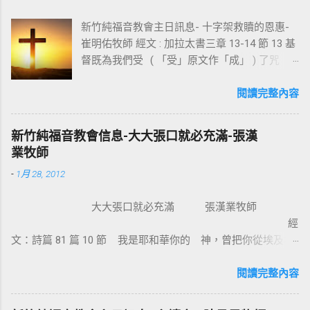
新竹純福音教會主日訊息- 十字架救贖的恩惠-
崔明佑牧師 經文 : 加拉太書三章 13-14 節 13 基
督既為我們受 ( 「受」原文作「成」 ) 了咒
詛，就贖出我們脫離律法的咒詛，因為經上記
著：「凡掛在木頭上都是被咒詛的。」 14 這
閱讀完整內容
便叫亞伯拉罕的福，因基督耶穌可以臨到外邦
人，使我們因信得著所應許的聖靈。 基督教
新竹純福音教會信息-大大張口就必充滿-張漢
信仰的核心是十字架，不管我們的知識理念如
業牧師
何，若沒有十字架的大能，沒有人可以相信耶
-
1月 28, 2012
穌。使徒保羅對哥林多的教會說：我不以我的
智慧言語來傳講神的福音，我立定心志除了耶
大大張口就必充滿 張漢業牧師
穌基督並祂釘十字架，我不傳別的。今天我們
經
所需要的，就是耶穌基督並祂釘十字架。保羅
文：詩篇 81 篇 10 節 我是耶和華你的 神，曾把你從埃及地
說耶穌基督就是神的智慧、神的能力，我們是
領上來；你要大大張口，我就給你充滿。 為什麼我們要大大
因耶穌基督成為新造的人。 林後 5:17 若有人在
張口？因為我們要得著救恩、恩典、醫治和救贖。耶穌把撒瑪
閱讀完整內容
基督裡，他就是新造的人，舊事已過，都變成
利亞婦人的景況都說出了。那女子覺得耶穌怎麼這麼厲害，怎
新的了。 在基督裡成為新造的人有兩個意義：
知我素來所行的一切。她就到城裏跟眾人作見證：「這位耶
一是修理舊的，使它能像新的一樣；二是把舊