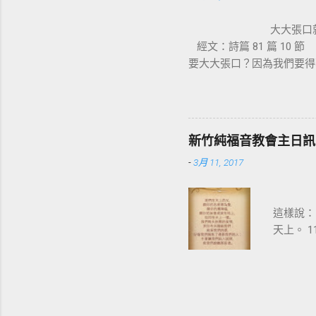
生活，是
大大張
架也成為
經文：詩篇 81 篇 1
們的十字
要大大張口？因為我們要得
血，讓我
害，怎知我素來所行的一切
只要來到
門口，看見一位生來瘸腿的
與以色列
走。那人就站起來，跳著敬
就臨到我們
但我已經得到醫治了」。 
的榮耀 
新竹純福音教會主日訊息
遭遇，並不是祂缺乏而不能給
疾病 、 
-
3月 11, 2017
罪孽，醫
主禱文
這樣說：
天上。 
試探，救
他的門徒
序以及範
知道聖父
只是當時