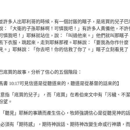
並許多人出耶利哥的時候，有一個討飯的瞎子，是底買的兒子巴
說：「大衛的子孫耶穌啊！可憐我吧！」有許多人責備他，不許
可憐我吧！」耶穌就站住，說：「叫過他來。」他們就叫那瞎子
丟下衣服，跳起來，走到耶穌那裡。耶穌說：「要我為你作什麼
見。」耶穌說：「你去吧！你的信救了你了。」瞎子立刻看見了
巴底買的故事，分析了信心的五個階段：
馬書 10:17可見信道是從聽道來的，聽道是從基督的話來的】
」意指「底買的兒子」，而「底買」在希伯來文中有「污穢、不
盼望。
為「聽見」耶穌的事蹟而產生信心，牧師強調信心是從聽見神的
前必須有「期待感」，期待神說話、期待神改變生命或行神蹟，