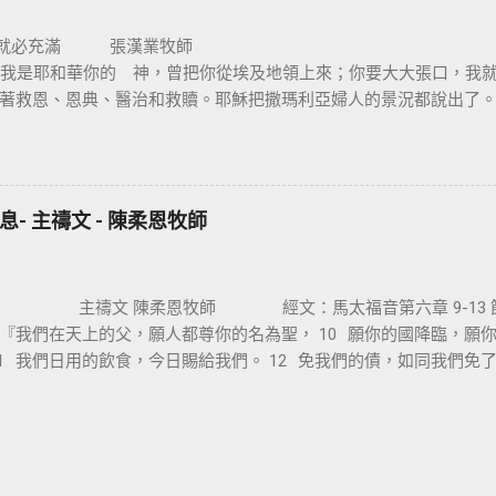
非常的重要。唯獨十字架的大能才能讓我們改變，也就是神的智慧
口就必充滿 張
愛與犧牲的象徵。 一個真正體會耶穌基督救贖恩典的人，才能樂
0 節 我是耶和華你的 神，曾把你從埃及地領上來；你要大大張口，
架，耶穌在十字架上給我們什麼恩典呢 ? 一、從律法中得釋放 ：
著救恩、恩典、醫治和救贖。耶穌把撒瑪利亞婦人的景況都說出了
們從律法的綑綁中得釋放，沒有罪的耶穌為有罪的我們，流出寶血
。她就到城裏跟眾人作見證：「這位耶穌，祂把我素來所行的，都
耶穌面前，因著耶穌的救贖，就能還清一切律法所欠的債，讓罪的
，彼得說：【 金和銀我都没有，只把我所擁有的給你，我奉拿撒勒
百姓立約，立約的根據就是十誡命，若沒有做到就會受到審判。我
拜讚美 神 】。我相信這人見到人就會大聲的說：「各位親戚朋友，
身上 ( 申 28:1-14) ； 反之 ， 耶和華的咒詛就臨到 ( 申 28:15-6
神喜歡我們大大張口，因為祂喜歡我們把內心實際的表達出來。 神不
， 人是無法解決罪的問題，唯有藉著耶穌基督十字架的救贖，才能讓我們
- 主禱文 - 陳柔恩牧師
我們，重要的是很多的人，他没有祈求、没有宣告、没有求告 神。 ( 太七
失敗 、 受外邦壓制 ) 中得到釋放 。賽 53:5 因他受的鞭傷我們得醫治。
治你的一切疾病。 因此我們在基督耶穌裡成為新造的人，是富足、健康
 陳柔恩牧師 經文：馬太福音第六章 9-13 節 9
『我們在天上的父，願人都尊你的名為聖， 10 願你的國降臨，願
11 我們日用的飲食，今日賜給我們。 12 免我們的債，如同我們免了
我們脫離凶惡 。因為國度、權柄、榮耀，全是你的，直到永遠。阿
如何禱告的一篇禱告詞，也可以視為我們禱告的範本，因為它的內
圍。我們今天一同來瞭解主導文的教導： 禱告的對象 : 天上的父：
、聖子、聖靈是三位一體的神，我們可以向耶穌禱告；也可以向天
耶穌教導門徒是向天父、我們的阿爸父、創造者禱告，因為祂非常