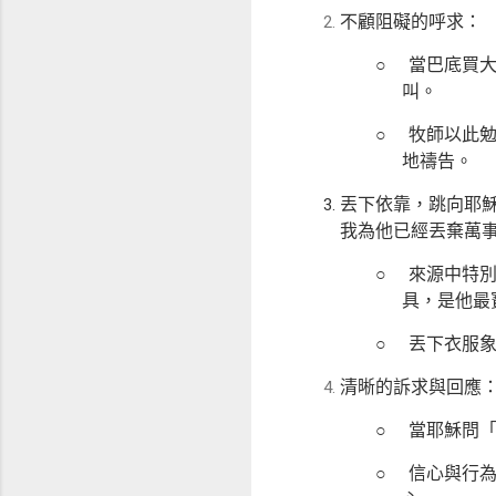
不顧阻礙的呼求：
○
當巴底買
叫。
○
牧師以此
地禱告。
丟下依靠，跳向耶
我為他已經丟棄萬
○
來源中特
具，是他最
○
丟下衣服
清晰的訴求與回應
○
當耶穌問
○
信心與行