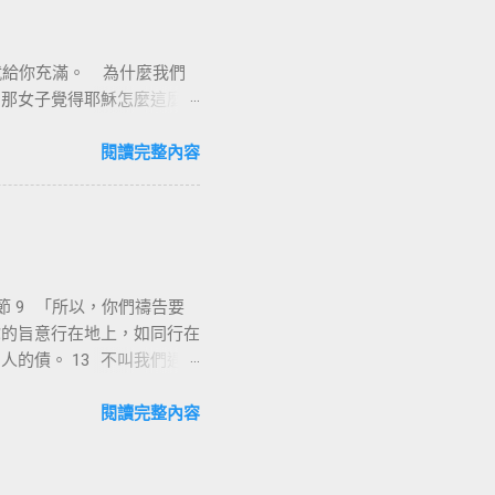
與能力，因著耶穌基督，十字
漢業牧師
意感謝的背起耶穌基督給我
我就給你充滿。 為什麼我們
耶穌基督在十字架上捨身流
。那女子覺得耶穌怎麼這麼厲
救贖我們、讓我們罪得赦免。
說出來了」。彼得和約翰到美
工價與綑綁離開我們身上。神
人耶穌的名，叫你起來行
閱讀完整內容
們若遵行誡命，耶和華的祝福
我本來是瘸腿不能行走的，
8) 。 世人都犯了罪 ， 虧缺主
是不知道我們內心的狀況和
從律法的咒詛 ( 貧窮 、
 7-8...
詩 103:3 他赦免你的一切
、成...
 「所以，你們禱告要
你的旨意行在地上，如同行在
人的債。 13 不叫我們遇見
們。』 主禱文是主耶穌教導
容比較全備，包含了對象、次
閱讀完整內容
 主導文的對象是天父。我們
父禱告；也可以向聖靈禱告，
的愛我們更是美善的爸爸，也