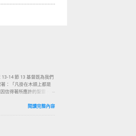
-14 節 13 基督既為我們
上記著：「凡掛在木頭上都是
們因信得著所應許的聖靈。
能，沒有人可以相信耶
立定心志除了耶穌基督並祂釘
閱讀完整內容
羅說耶穌基督就是神的智慧、
他就是新造的人，舊事已過，
像新的一樣；二是把舊的全
督耶穌裡有一個新的身分來過