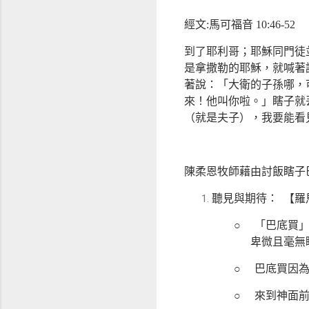
經文:馬可福音 10:46-52
到了耶利哥；耶穌同門徒
是拿撒勒的耶穌，就喊著
著說：「大衛的子孫哪，
來！他叫你啦。」瞎子就
（就是夫子），我要能看
陳柔恩牧師藉由討飯瞎子
聽見與期待：
【羅
○
「巴底買
卑微且毫無
○
巴底買因
○
來到神面