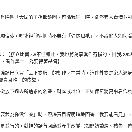
大聲呼叫「大衛的子孫耶穌啊，可憐我吧」時，雖然旁人責備並
勉勵信徒，呼求神的憐憫時不要有「偶像包袱」，不論他人如何
穌：
【
腓立比書
3:8不但如此，我也將萬事當作有損的，因我以
事，看作糞土，為要得著基督】
別強調巴底買「丟下衣服」的動作。在當時，這件外衣是窮人遮
寶貴且唯一的依靠。
象徵放下過去所追求的名聲、財產或地位，正如保羅將萬事看作
：
「要我為你做什麼」時，巴底買目標明確地回答「我要能看見」
為是並行的，對神的話有回應並產生改變（如開始讀經、禱告、