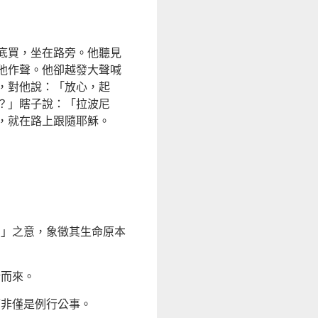
底買，坐在路旁。他聽見
他作聲。他卻越發大聲喊
，對他說：「放心，起
？」瞎子說：「拉波尼
，就在路上跟隨耶穌。
潔」之意，象徵其生命原本
話而來。
而非僅是例行公事。