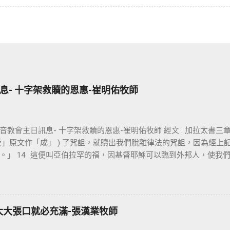
息- 十字架救贖的恩惠-崔明佑牧師
教會主日訊息- 十字架救贖的恩惠-崔明佑牧師 經文 : 加拉太書三章 13
「受」原文作「成」 ) 了咒詛，就贖出我們脫離律法的咒詛，因為經
。」 14 這便叫亞伯拉罕的福，因基督耶穌可以臨到外邦人，使我
信仰的核心是十字架，不管我們的知識理念如何，若沒有十字架的大
保羅對哥林多的教會說：我不以我的智慧言語來傳講神的福音，我
我不傳別的。今天我們所需要的，就是耶穌基督並祂釘十字架。保
，我們是因耶穌基督成為新造的人。 林後 5:17 若有人在基督裡，
大大張口就必充滿-張漢業牧師
的了。 在基督裡成為新造的人有兩個意義：一是修理舊的，使它能
再重新建立，根本上就完全改變。因此我們信耶穌的人，如何在基