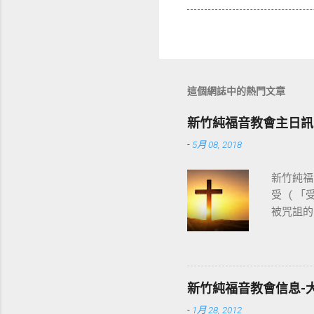
這個網誌中的熱門文章
新竹純福音教會主日訊
-
5月 08, 2018
新竹純福音
受 ( 
被咒詛的
基督教
穌。使徒
十字架，
神的能力
新竹純福音教會信息-
都變成新
-
1月 28, 2012
部拆毀，