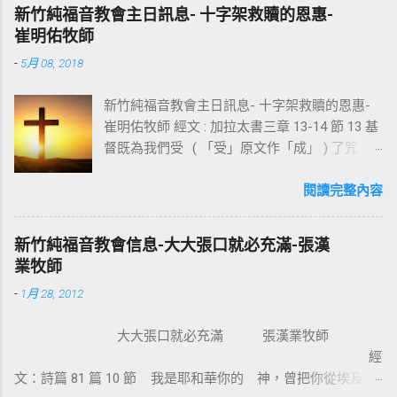
新竹純福音教會主日訊息- 十字架救贖的恩惠-
崔明佑牧師
-
5月 08, 2018
新竹純福音教會主日訊息- 十字架救贖的恩惠-
崔明佑牧師 經文 : 加拉太書三章 13-14 節 13 基
督既為我們受 ( 「受」原文作「成」 ) 了咒
詛，就贖出我們脫離律法的咒詛，因為經上記
著：「凡掛在木頭上都是被咒詛的。」 14 這
閱讀完整內容
便叫亞伯拉罕的福，因基督耶穌可以臨到外邦
人，使我們因信得著所應許的聖靈。 基督教
新竹純福音教會信息-大大張口就必充滿-張漢
信仰的核心是十字架，不管我們的知識理念如
業牧師
何，若沒有十字架的大能，沒有人可以相信耶
-
1月 28, 2012
穌。使徒保羅對哥林多的教會說：我不以我的
智慧言語來傳講神的福音，我立定心志除了耶
大大張口就必充滿 張漢業牧師
穌基督並祂釘十字架，我不傳別的。今天我們
經
所需要的，就是耶穌基督並祂釘十字架。保羅
文：詩篇 81 篇 10 節 我是耶和華你的 神，曾把你從埃及地
說耶穌基督就是神的智慧、神的能力，我們是