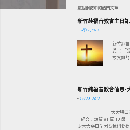
這個網誌中的熱門文章
新竹純福音教會主日訊
-
5月 08, 2018
新竹純福音
受 ( 
被咒詛的
基督教
穌。使徒
十字架，
神的能力
新竹純福音教會信息-
都變成新
-
1月 28, 2012
部拆毀，
生活，是
大大張
架也成為
經文：詩篇 81 篇 1
們的十字
要大大張口？因為我們要得
血，讓我