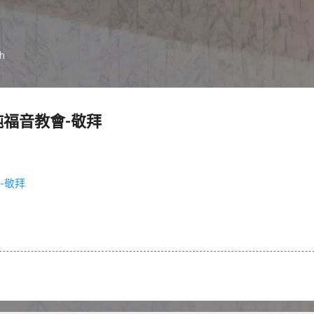
跳到主要內容
ch
竹純福音教會-敬拜
會-敬拜