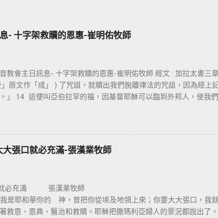
息- 十字架救贖的恩惠-崔明佑牧師
教會主日訊息- 十字架救贖的恩惠-崔明佑牧師 經文 : 加拉太書三章 13
「受」原文作「成」 ) 了咒詛，就贖出我們脫離律法的咒詛，因為經
。」 14 這便叫亞伯拉罕的福，因基督耶穌可以臨到外邦人，使我
信仰的核心是十字架，不管我們的知識理念如何，若沒有十字架的大
保羅對哥林多的教會說：我不以我的智慧言語來傳講神的福音，我
我不傳別的。今天我們所需要的，就是耶穌基督並祂釘十字架。保
，我們是因耶穌基督成為新造的人。 林後 5:17 若有人在基督裡，
大大張口就必充滿-張漢業牧師
的了。 在基督裡成為新造的人有兩個意義：一是修理舊的，使它能
再重新建立，根本上就完全改變。因此我們信耶穌的人，如何在基
非常的重要。唯獨十字架的大能才能讓我們改變，也就是神的智慧
口就必充滿 張
愛與犧牲的象徵。 一個真正體會耶穌基督救贖恩典的人，才能樂
0 節 我是耶和華你的 神，曾把你從埃及地領上來；你要大大張口，
架，耶穌在十字架上給我們什麼恩典呢 ? 一、從律法中得釋放 ：
著救恩、恩典、醫治和救贖。耶穌把撒瑪利亞婦人的景況都說出了
們從律法的綑綁中得釋放，沒有罪的耶穌為有罪的我們，流出寶血