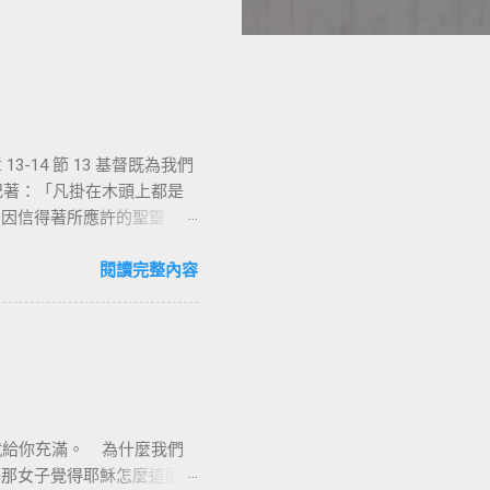
-14 節 13 基督既為我們
上記著：「凡掛在木頭上都是
們因信得著所應許的聖靈。
能，沒有人可以相信耶
立定心志除了耶穌基督並祂釘
閱讀完整內容
羅說耶穌基督就是神的智慧、
他就是新造的人，舊事已過，
像新的一樣；二是把舊的全
督耶穌裡有一個新的身分來過
與能力，因著耶穌基督，十字
漢業牧師
意感謝的背起耶穌基督給我
我就給你充滿。 為什麼我們
耶穌基督在十字架上捨身流
。那女子覺得耶穌怎麼這麼厲
救贖我們、讓我們罪得赦免。