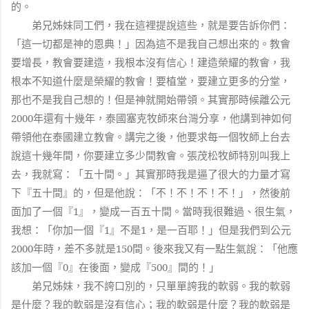
的。
弟兄姊妹同工們，我在這裡提說這些，就是要告訴你們：
「這一切都是神的恩典！」因為這不是我自己想出來的。教會
要增長，教會要建造，我根本沒有信心！建造榮耀的教會，我
根本不知道什麼是榮耀的教會！要植堂，要建立更多的分堂，
那也不是我自己想的！但是神就開始帶領。其實那時候離公元
2000
年還有十幾年，泰國塞克牧師來台灣分享，他講到神如何
帶領他在泰國建立教會。講完之後，他要求每一個牧師上台去
說這十幾年間，你要建立多少間教會。張茂松牧師特別叫我上
去，我就寫：「五十間。」其實那時我是逼了很大的力量才寫
下『五十間』的，但是他說：「不！不！不！不！」，然後前
面加了一個『
1
』，變成一百五十間。當時我很難過、很生氣，
我想：「你加一個『
1
』不是
1
，是一百耶！」但是我們到公元
2000
年時，差不多就是
150
間。後來我又有一點生氣說：「他應
該加一個『
0
』在後面，變成『
500
』間的！」
弟兄姊妹，我不誇口別的，只單單誇我的軟弱。我的軟弱
是什麼？我的軟弱是沒有信心；我的軟弱是什麼？我的軟弱是