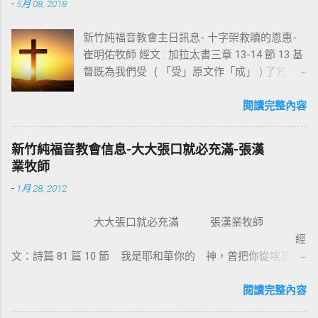
-
5月 08, 2018
新竹純福音教會主日訊息- 十字架救贖的恩惠-
崔明佑牧師 經文 : 加拉太書三章 13-14 節 13 基
督既為我們受 ( 「受」原文作「成」 ) 了咒
詛，就贖出我們脫離律法的咒詛，因為經上記
著：「凡掛在木頭上都是被咒詛的。」 14 這
閱讀完整內容
便叫亞伯拉罕的福，因基督耶穌可以臨到外邦
人，使我們因信得著所應許的聖靈。 基督教
新竹純福音教會信息-大大張口就必充滿-張漢
信仰的核心是十字架，不管我們的知識理念如
業牧師
何，若沒有十字架的大能，沒有人可以相信耶
-
1月 28, 2012
穌。使徒保羅對哥林多的教會說：我不以我的
智慧言語來傳講神的福音，我立定心志除了耶
大大張口就必充滿 張漢業牧師
穌基督並祂釘十字架，我不傳別的。今天我們
經
所需要的，就是耶穌基督並祂釘十字架。保羅
文：詩篇 81 篇 10 節 我是耶和華你的 神，曾把你從埃及地
說耶穌基督就是神的智慧、神的能力，我們是
領上來；你要大大張口，我就給你充滿。 為什麼我們要大大
因耶穌基督成為新造的人。 林後 5:17 若有人在
張口？因為我們要得著救恩、恩典、醫治和救贖。耶穌把撒瑪
閱讀完整內容
基督裡，他就是新造的人，舊事已過，都變成
利亞婦人的景況都說出了。那女子覺得耶穌怎麼這麼厲害，怎
新的了。 在基督裡成為新造的人有兩個意義：