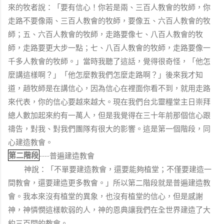
來的牧者說：「要有信心！你若是兩、三百人教會的牧師，你
走路不要像兩、三百人教會的牧師，要像五、六百人教會的牧
師；五、六百人教會的牧師，走路要像七、八百人教會的牧
師，走路要更大步一點；七、八百人教會的牧師，走路要像一
千多人教會的牧師。」當時我聽了這話，覺得很奇怪，「他怎
麼講這樣啊？」「他怎麼教我們怎麼走路啊？」後來我才知
道，趙牧師是在講信心，因為信心在裡面你看不到，就用走路
來代表，你的信心要越來越大。現在我們台北靈糧堂主日崇拜
總人數加起來約有一萬人，但是我覺得在三十年前那個信心跟
禱告，對我、對我們團隊有很大的影響。這是第一個階段，同
心建造教會。
第二階段
----
普遍建造教會
神說：「不單要建造教會，還要能夠植堂；不僅要建造一
間教會，還要建造更多教會。」所以第二階段就是普遍建造教
會。我本來沒有植堂的異象，也沒有植堂的信心，但是感謝
神，神憐憫這樣軟弱的人，神的恩典讓我們在全世界建造了大
約三百間的教會。