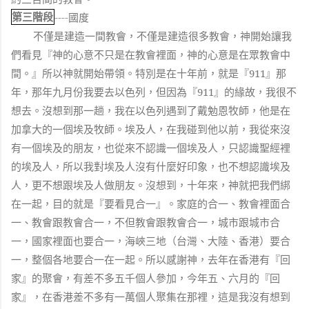
第三階段
----
國度
不僅是建造一間教會，不僅是建造很多教會，神開始讓我
們看見『神的心意不只是在教會裡面，神的心意是在眾教會中
間。』所以神就開始帶領。特別是在十年前，就是『
911
』那
年，那年九月份我要去以色列，但因為『
911
』的緣故，我很不
想去。沒想到那一趟，我在以色列遇到了戴勉恩牧師，他是在
加拿大的一個埃及牧師。埃及人，在我碰到他以前，我從來沒
有一個埃及的朋友，也從來不認識一個埃及人，只認識聖經裡
的埃及人，所以我對埃及人沒有什麼好印象，也不想認識埃及
人，更不想跟埃及人做朋友。沒想到，十年來，神就把我們綁
在一起，目的就是『要看見合一』。家庭的合一、教會裡面合
一、教會跟教會合一，不但教會跟教會合一，城市跟城市合
一，國家裡面也要合一，海峽三地（台灣、大陸、香港）要合
一，整個各地要合一在一起。所以感謝神，去年在香港有『回
家』的聚會，有差不多五千個人參加，今年五、六月的『回
家』，在香港差不多有一萬個人聚集在那裡，這是我沒有想到