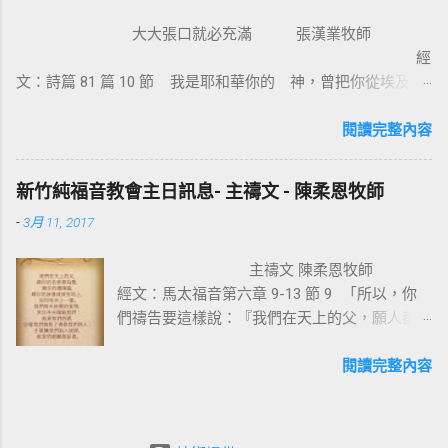
智慧言語來傳講神的福音，我立定心志除了耶
大大張口就必充滿 張漢業牧師
穌基督並祂釘十字架，我不傳別的。今天我們
經
所需要的，就是耶穌基督並祂釘十字架。保羅
文：詩篇 81 篇 10 節 我是耶和華你的 神，曾把你從埃及地
說耶穌基督就是神的智慧、神的能力，我們是
領上來；你要大大張口，我就給你充滿。 為什麼我們要大大
因耶穌基督成為新造的人。 林後 5:17 若有人在
張口？因為我們要得著救恩、恩典、醫治和救贖。耶穌把撒瑪
閱讀完整內容
基督裡，他就是新造的人，舊事已過，都變成
利亞婦人的景況都說出了。那女子覺得耶穌怎麼這麼厲害，怎
新的了。 在基督裡成為新造的人有兩個意義：
知我素來所行的一切。她就到城裏跟眾人作見證：「這位耶
一是修理舊的，使它能像新的一樣；二是把舊
新竹純福音教會主日訊息- 主禱文 - 陳柔恩牧師
穌，祂把我素來所行的，都說出來了」。彼得和約翰到美門
的全部拆毀，再重新建立，根本上就完全改
-
3月 11, 2017
口，看見一位生來瘸腿的，彼得說：【 金和銀我都没有，只把
變。因此我們信耶穌的人，如何在基督耶穌裡
我所擁有的給你，我奉拿撒勒人耶穌的名，叫你起來行走。那
有一個新的身分來過生活，是非常的重要。唯
主禱文 陳柔恩牧師
人就站起來，跳著敬拜讚美 神 】。我相信這人見到人就會大聲
獨十字架的大能才能讓我們改變，也就是神的
經文：馬太福音第六章 9-13 節 9 「所以，你
的說：「各位親戚朋友，我本來是瘸腿不能行走的，但我已經
智慧與能力，因著耶穌基督，十字架也成為愛
們禱告要這樣說：『我們在天上的父，願人都
得到醫治了」。 神喜歡我們大大張口，因為祂喜歡我們把內心
與犧牲的象徵。 一個真正體會耶穌基督救贖
尊你的名為聖， 10 願你的國降臨，願你的旨
實際的表達出來。 神不是不知道我們內心的狀況和遭遇，並不
恩典的人，才能樂意感謝的背起耶穌基督給我
意行在地上，如同行在天上。 11 我們日用的
閱讀完整內容
是祂缺乏而不能給我們，重要的是很多的人，他没有祈求、没
們的十字架，耶穌在十字架上給我們什麼恩典
飲食，今日賜給我們。 12 免我們的債，如同
有宣告、没有求告 神。 ( 太七 7-8...
呢 ? 一、從律法中得釋放 ：耶穌基督在十字
我們免了人的債。 13 不叫我們遇見試探，救
架上捨身流血，讓我們從律法的綑綁中得釋
我們脫離凶惡 。因為國度、權柄、榮耀，全是
放，沒有罪的耶穌為有罪的我們，流出寶血救