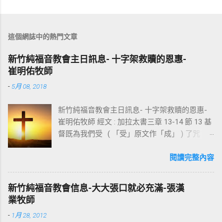
這個網誌中的熱門文章
新竹純福音教會主日訊息- 十字架救贖的恩惠-
崔明佑牧師
-
5月 08, 2018
新竹純福音教會主日訊息- 十字架救贖的恩惠-
崔明佑牧師 經文 : 加拉太書三章 13-14 節 13 基
督既為我們受 ( 「受」原文作「成」 ) 了咒
詛，就贖出我們脫離律法的咒詛，因為經上記
著：「凡掛在木頭上都是被咒詛的。」 14 這
閱讀完整內容
便叫亞伯拉罕的福，因基督耶穌可以臨到外邦
人，使我們因信得著所應許的聖靈。 基督教
新竹純福音教會信息-大大張口就必充滿-張漢
信仰的核心是十字架，不管我們的知識理念如
業牧師
何，若沒有十字架的大能，沒有人可以相信耶
-
1月 28, 2012
穌。使徒保羅對哥林多的教會說：我不以我的