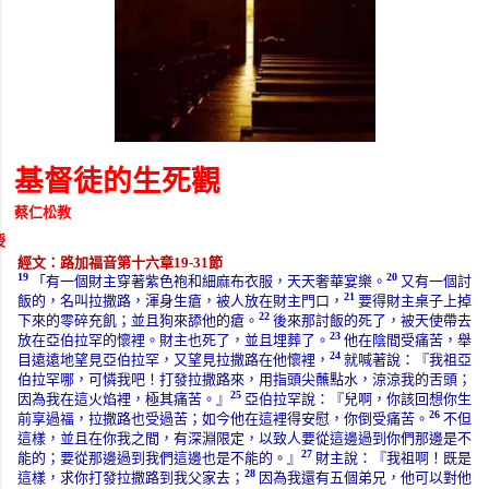
基督徒的生死觀
蔡仁松教
授
經文：路加福音第十六章
19-31
節
19
20
「有一個財主穿著紫色袍和細麻布衣服，天天奢華宴樂。
又有一個討
21
飯的，名叫拉撒路，渾身生瘡，被人放在財主門口，
要得財主桌子上掉
22
下來的零碎充飢；並且狗來舔他的瘡。
後來那討飯的死了，被天使帶去
23
放在亞伯拉罕的懷裡。財主也死了，並且埋葬了。
他在陰間受痛苦，舉
24
目遠遠地望見亞伯拉罕，又望見拉撒路在他懷裡，
就喊著說：『我祖亞
伯拉罕哪，可憐我吧！打發拉撒路來，用指頭尖蘸點水，涼涼我的舌頭；
25
因為我在這火焰裡，極其痛苦。』
亞伯拉罕說：『兒啊，你該回想你生
26
前享過福，拉撒路也受過苦；如今他在這裡得安慰，你倒受痛苦。
不但
這樣，並且在你我之間，有深淵限定，以致人要從這邊過到你們那邊是不
27
能的；要從那邊過到我們這邊也是不能的。』
財主說：『我祖啊！既是
28
這樣，求你打發拉撒路到我父家去；
因為我還有五個弟兄，他可以對他