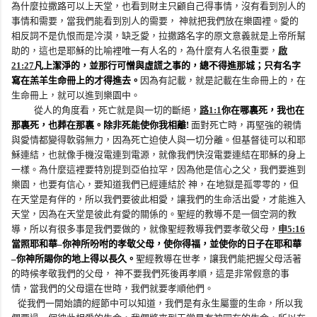
為什麼拉撒路可以上天堂，也看到財主只顧自己得事情，沒有看到別人的
事情和需要，當我們能看到別人的需要， 神就把我們放在樂園裡。愛的
相反詞不是仇恨而是冷漠，缺乏愛，拉撒路名字的原文意義就是上帝所幫
助的，這也是耶穌的比喻裡唯一有人名的，為什麼有人名很重要，
啟
21:27
凡上潔淨的，並那行可憎與虛謊之事的，總不得進那城；只有名字
寫在羔羊生命冊上的才得進去。
因為有記載，就是記載在生命冊上的，在
生命冊上，就可以進到樂園中。
從人的角度看，死亡就是與一切的斷絕，
路
1:1
你在哪裏死，我也在
那裏死，也葬在那裏。除非死能使你我相離
!
面對死亡時，再堅強的親情
與愛情都變得軟弱無力，因為死亡迫使人與一切分離。但基督徒可以和耶
穌連結，也就像手機沒電連到電源，就像我們快沒電要連結在耶穌的身上
一樣。為什麼這裡要特別提到亞伯拉罕，因為他是信心之父，我們要進到
樂園，也要有信心，要知道我們已經連結於 神，在地獄是孤零零的，但
在天堂是有伴的，所以我們要彼此相愛，讓我們的生命活出愛，才能進入
天堂，因為在天堂是彼此有愛的關係的。聖經的教導不是一個空洞的教
導，所以有很多事是我們要做的，就像聖經教導我們要孝敬父母，
申
5:16
當照耶和華–你神所吩咐的孝敬父母，使你得福，並使你的日子在耶和華
–你神所賜你的地上得以長久。
聖經教導在世孝，讓我們能把握父母活著
的時候孝敬我們的父母， 神不要我們死後再孝順，這是非常假意的事
情，當我們的父母還在世時，我們就要孝順他們。
從我們一開始讀的經節中可以知道，我們是有永生屬靈的生命，所以我