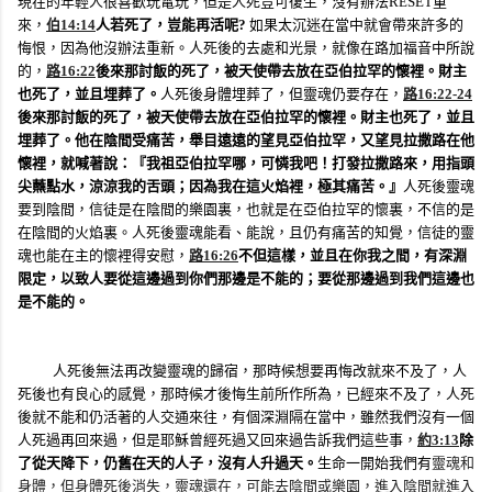
現在的年輕人很喜歡玩電玩，但是人死豈可復生，沒有辦法
RESET
重
來，
伯
14:14
人若死了，豈能再活呢
?
如果太沉迷在當中就會帶來許多的
悔恨，因為他沒辦法重新。人死後的去處和光景，就像在路加福音中所說
的，
路
16:22
後來那討飯的死了，被天使帶去放在亞伯拉罕的懷裡。財主
也死了，並且埋葬了。
人死後身體埋葬了，但靈魂仍要存在，
路
16:22-24
後來那討飯的死了，被天使帶去放在亞伯拉罕的懷裡。財主也死了，並且
埋葬了。他在陰間受痛苦，舉目遠遠的望見亞伯拉罕，又望見拉撒路在他
懷裡，就喊著說：『我祖亞伯拉罕哪，可憐我吧！打發拉撒路來，用指頭
尖蘸點水，涼涼我的舌頭；因為我在這火焰裡，極其痛苦。』
人死後靈魂
要到陰間，信徒是在陰間的樂園裏，也就是在亞伯拉罕的懷裏，不信的是
在陰間的火焰裏。人死後靈魂能看、能說，且仍有痛苦的知覺，信徒的靈
魂也能在主的懷裡得安慰，
路
16:26
不但這樣，並且在你我之間，有深淵
限定，以致人要從這邊過到你們那邊是不能的；要從那邊過到我們這邊也
是不能的。
人死後無法再改變靈魂的歸宿，那時候想要再悔改就來不及了，人
死後也有良心的感覺，那時候才後悔生前所作所為，已經來不及了，人死
後就不能和仍活著的人交通來往，有個深淵隔在當中，雖然我們沒有一個
人死過再回來過，但是耶穌曾經死過又回來過告訴我們這些事，
約
3:13
除
了從天降下，仍舊在天的人子，沒有人升過天。
生命一開始我們有
靈魂和
身體，但身體死後消失，靈魂還在，可能去陰間或樂園，進入陰間就進入