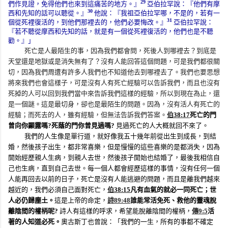
29
們作見證，免得他們也來到這痛苦的地方。』
亞伯拉罕說：『他們有摩
30
西和先知的話可以聽從。』
他說：『我祖亞伯拉罕哪，不是的，若有一
31
個從死裡復活的，到他們那裡去的，他們必要悔改。』
亞伯拉罕說：
『若不聽從摩西和先知的話，就是有一個從死裡復活的，他們也是不聽
勸。』」
死亡是人最陌生的事，因為我們都會問，死後人到哪裡去？到底是
天堂還是地獄或是消失無有了？沒有人能回答這個問題，可是我們都很關
切，因為我們周遭有許多人我們也不知道他去到哪裡去了。我們也要思想
將來我們也會這樣子，可是沒有人有死亡經驗可以告訴我們，而且也沒有
死掉的人可以回到我們當中來告訴我們這樣的經驗，所以到現在為止，還
是一個謎。這是最切身，卻也是最陌生的問題。因為，沒有活人有死亡的
經驗；而死去的人，雖有經驗，但無法告訴我們答案。
伯
38:17
死亡的門
曾向你顯露嗎
?
死蔭的門你曾見過嗎
?
見過死亡的人大概就回不來了。
我們的人生像是單行道，就好像我五十幾年前從出生到成長，到結
婚，然後孩子出生，都非常喜樂，但是慢慢的這些喜樂的是都消失，因為
開始經歷親人生病，到親人去世，然後孩子開始也結婚了，最後我相信自
己也生病，直到自己去世。每一個人都會經歷這樣的事情，沒有任何一個
人能再回去以前的日子，死亡是沒有人能逃避的問題，而且是離我們越來
越近的，我們必須自己面對死亡，
伯
38:15
凡有血氣的就必一同死亡；世
人必仍歸塵土。
這是上帝的命定，
詩
89:48
誰能常活免死、救他的靈魂脫
離陰間的權柄呢
?
詩人有這樣的呼求，希望能脫離陰間的權柄，
傳
9:5
活
著的人知道必死。
奧古斯丁也曾說：「我們的一生，所有的事都不確定