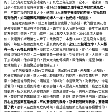
的；但只有死亡是完全確定的。」死亡是無法預測，它不只一定來到，而
且是不能知道什麼時候會來，
伯
34:20
在轉眼之間半夜之中他們就死亡。
死亡不是在我們的掌握之中，
帖前
5:3
人正說平安穩妥的時候，災禍忽然
臨到他們，如同產難臨到懷胎的婦人一樣。他們絕上能逃脫。
聖經裡有個故事，就是有個財主當夜賺了很多錢，我的幾個朋友也
是教授這幾年都沒有預警的去世。去年初台大我的好朋友，去年年底我的
朋友去智利遊玩，在高山瘁死，
2012
年交大劉啟民，
2010
年清大吳泰
伯，就連賈伯斯最後也去世了，最後寫了一本書
I Quit
。這是沒有人能逃
避的，每個人都要面對死亡，最真實的考驗，
來
9
：
27
按著定命，人人都
有一死，死後且有審判。
我的丈人以前我向他傳福音，他也不相信，他相
信輪迴所以告訴我，二十年後又是一條好漢。到後來他生病，大腸癌，進
了加護病房，他非常害怕，我太太向他傳福音，教他禱告，經歷 神後，
他就相信了，整個驚恐害怕也除去了。
我們來看看華人對死亡的看法，儒家的死亡觀，未知生，焉知死，
因儒家思想的影響，華人一般比較忽略死亡的問題，也沒有關於死亡的答
案。佛教是從印度來的，講輪迴，所以對生命是戰兢的，對我們的生命是
恐懼的，特別是遇到葬禮，都很害怕。有人認為人死如燈滅，這是比較物
質觀的，所以就有人是縱慾派的，認為瀟灑走一回，也有人認為死亡就像
無止盡能回頭的黑暗隧道，最恐怖的是，只能往前走而無法回頭。
詩
55:4
我心在我裡面甚是疼痛；死的驚惶臨到我身。恐懼戰兢歸到我身；驚恐漫
過了我。
很多人在面對死亡的時候，我想這段經節是能形容那種懼怕的，