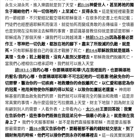
永生火湖永死，進入樂園就是到了天堂。
約
3:16
神愛世人，甚至將祂的獨
生子賜給他們，叫一切信祂的，上至滅亡，反得永生。
這是聖經裡最重要
的一節經節，不只聖經記載空墳和耶穌復活，在很多的史書上也有記載；
門徒們也經歷過耶穌死而復活，就從怕死而變成勇敢的去傳福音，空墳墓
也是到現在沒有辦法去解釋的事實，要認識基督教信仰就是要認是耶穌，
耶穌成為了那個天梯，讓我們可以跨越鴻溝。
林前
15:25-26
因為基督必要
作王，等神把一切仇敵，都放在祂的腳下。盡末了所毀滅的仇敵，就是
死。
只有耶穌基督自己的復活才戰勝了死亡，
約
14:6
耶穌說我就是道路、
真理、生命；若上藉著我，沒有人能到父那裡去。
耶穌救我們脫離死亡，
當我們心裡相信口裡承認時，我們就可以進入天堂
詩
103:1-5
我的心哪，你要稱頌耶和華
!
凡在我裡面的，也要稱頌祂
的聖名
!
我的心哪，你要稱頌耶和華
!
不可忘記祂的一切恩惠
!
祂赦免你的一
切罪孽，醫治你的一切疾病。祂救贖你的命脫離死亡，以仁愛和慈悲為你
的冠冕。祂用美物使你所願的得以知足，以致你如鷹返老還童。
神用耶
穌基督的寶血赦免我們的罪，我們就可以得著完全的醫治和救贖，這是非
常真實的事情。為什麼這個乞丐拉撒路上天堂，財主下地獄？因為財主沒
有顧到別人的需要，人看外表，上帝看內心，
太
25:40
王要回答說：我實
在告訴你們，這些事你們既做在我這弟兄中一個最小的身上，就是做在我
身上了。
我們今天服事耶穌，並不是我們直接服事耶穌，而是要去服事
那最需要的，
路
16:9
我又告訴你們，要藉著那不義的錢財結交朋友，到了
錢財無用的時候，他們可以接你們到永存的帳幕裡去。
這一段其實就講到