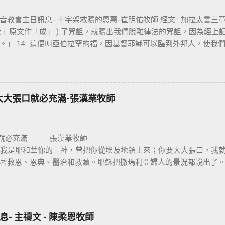
教會主日訊息- 十字架救贖的恩惠-崔明佑牧師 經文 : 加拉太書三章 13
「受」原文作「成」 ) 了咒詛，就贖出我們脫離律法的咒詛，因為經
。」 14 這便叫亞伯拉罕的福，因基督耶穌可以臨到外邦人，使我
信仰的核心是十字架，不管我們的知識理念如何，若沒有十字架的大
保羅對哥林多的教會說：我不以我的智慧言語來傳講神的福音，我
我不傳別的。今天我們所需要的，就是耶穌基督並祂釘十字架。保
，我們是因耶穌基督成為新造的人。 林後 5:17 若有人在基督裡，
大大張口就必充滿-張漢業牧師
的了。 在基督裡成為新造的人有兩個意義：一是修理舊的，使它能
再重新建立，根本上就完全改變。因此我們信耶穌的人，如何在基
非常的重要。唯獨十字架的大能才能讓我們改變，也就是神的智慧
口就必充滿 張
愛與犧牲的象徵。 一個真正體會耶穌基督救贖恩典的人，才能樂
0 節 我是耶和華你的 神，曾把你從埃及地領上來；你要大大張口，
架，耶穌在十字架上給我們什麼恩典呢 ? 一、從律法中得釋放 ：
著救恩、恩典、醫治和救贖。耶穌把撒瑪利亞婦人的景況都說出了
們從律法的綑綁中得釋放，沒有罪的耶穌為有罪的我們，流出寶血
。她就到城裏跟眾人作見證：「這位耶穌，祂把我素來所行的，都
耶穌面前，因著耶穌的救贖，就能還清一切律法所欠的債，讓罪的
，彼得說：【 金和銀我都没有，只把我所擁有的給你，我奉拿撒勒
百姓立約，立約的根據就是十誡命，若沒有做到就會受到審判。我
拜讚美 神 】。我相信這人見到人就會大聲的說：「各位親戚朋友，
身上 ( 申 28:1-14) ； 反之 ， 耶和華的咒詛就臨到 ( 申 28:15-6
神喜歡我們大大張口，因為祂喜歡我們把內心實際的表達出來。 神不
， 人是無法解決罪的問題，唯有藉著耶穌基督十字架的救贖，才能讓我們
- 主禱文 - 陳柔恩牧師
我們，重要的是很多的人，他没有祈求、没有宣告、没有求告 神。 ( 太七
失敗 、 受外邦壓制 ) 中得到釋放 。賽 53:5 因他受的鞭傷我們得醫治。