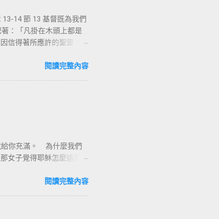
-14 節 13 基督既為我們
上記著：「凡掛在木頭上都是
們因信得著所應許的聖靈。
能，沒有人可以相信耶
立定心志除了耶穌基督並祂釘
閱讀完整內容
羅說耶穌基督就是神的智慧、
他就是新造的人，舊事已過，
像新的一樣；二是把舊的全
督耶穌裡有一個新的身分來過
與能力，因著耶穌基督，十字
漢業牧師
意感謝的背起耶穌基督給我
我就給你充滿。 為什麼我們
耶穌基督在十字架上捨身流
。那女子覺得耶穌怎麼這麼厲
救贖我們、讓我們罪得赦免。
說出來了」。彼得和約翰到美
工價與綑綁離開我們身上。神
人耶穌的名，叫你起來行
閱讀完整內容
們若遵行誡命，耶和華的祝福
我本來是瘸腿不能行走的，
8) 。 世人都犯了罪 ， 虧缺主
是不知道我們內心的狀況和
從律法的咒詛 ( 貧窮 、
 7-8...
詩 103:3 他赦免你的一切