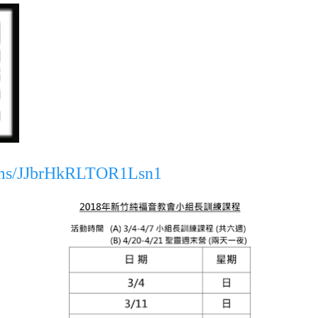
orms/JJbrHkRLTOR1Lsn1