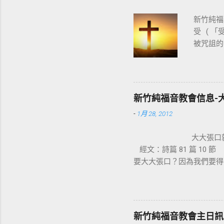
新竹純福音
受 ( 
被咒詛的
基督教
穌。使徒
十字架，
神的能力
新竹純福音教會信息-
都變成新
-
1月 28, 2012
部拆毀，
生活，是
大大張
架也成為
經文：詩篇 81 篇 1
們的十字
要大大張口？因為我們要得
血，讓我
害，怎知我素來所行的一切
只要來到
門口，看見一位生來瘸腿的
與以色列
走。那人就站起來，跳著敬
就臨到我們
但我已經得到醫治了」。 
的榮耀 
新竹純福音教會主日訊息
遭遇，並不是祂缺乏而不能給
疾病 、 