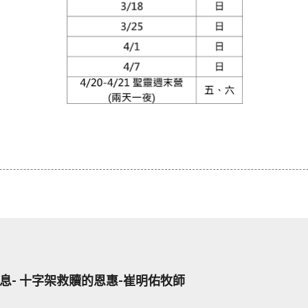
息- 十字架救贖的恩惠-崔明佑牧師