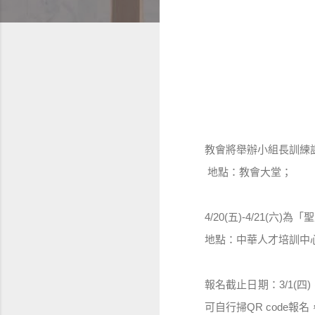
教會將舉辦小組長訓練
地點：教會大堂；
4/20(
五
)-4/21(
六
)
為「聖
地點：中華人才培訓中
報名截止日期：
3/1(
四
)
可自行掃
QR code
報名