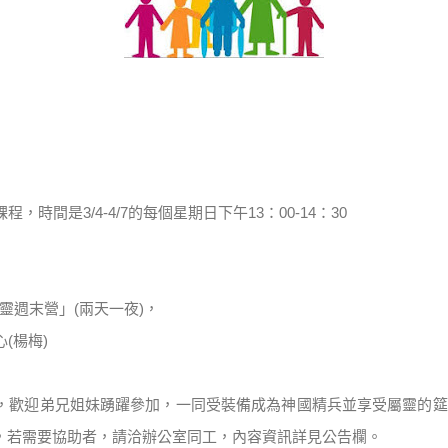
課程，時間是
3/4-4/7
的每個星期日下午
13
：
00-14
：
30
靈週末營」
(
兩天一夜
)
，
心
(
楊梅
)
，歡迎弟兄姐妹踴躍參加，一同受裝備成為神國精兵並享受屬靈的筵
，若需要協助者，請洽辦公室同工，內容資訊詳見公告欄。