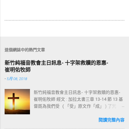
這個網誌中的熱門文章
新竹純福音教會主日訊息- 十字架救贖的恩惠-
崔明佑牧師
-
5月 08, 2018
新竹純福音教會主日訊息- 十字架救贖的恩惠-
崔明佑牧師 經文 : 加拉太書三章 13-14 節 13 基
督既為我們受 ( 「受」原文作「成」 ) 了咒
詛，就贖出我們脫離律法的咒詛，因為經上記
著：「凡掛在木頭上都是被咒詛的。」 14 這
閱讀完整內容
便叫亞伯拉罕的福，因基督耶穌可以臨到外邦