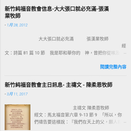
人，使我們因信得著所應許的聖靈。 基督教
新竹純福音教會信息-大大張口就必充滿-張漢
信仰的核心是十字架，不管我們的知識理念如
業牧師
何，若沒有十字架的大能，沒有人可以相信耶
-
1月 28, 2012
穌。使徒保羅對哥林多的教會說：我不以我的
智慧言語來傳講神的福音，我立定心志除了耶
大大張口就必充滿 張漢業牧師
穌基督並祂釘十字架，我不傳別的。今天我們
經
所需要的，就是耶穌基督並祂釘十字架。保羅
文：詩篇 81 篇 10 節 我是耶和華你的 神，曾把你從埃及地
說耶穌基督就是神的智慧、神的能力，我們是
領上來；你要大大張口，我就給你充滿。 為什麼我們要大大
因耶穌基督成為新造的人。 林後 5:17 若有人在
張口？因為我們要得著救恩、恩典、醫治和救贖。耶穌把撒瑪
閱讀完整內容
基督裡，他就是新造的人，舊事已過，都變成
利亞婦人的景況都說出了。那女子覺得耶穌怎麼這麼厲害，怎
新的了。 在基督裡成為新造的人有兩個意義：
知我素來所行的一切。她就到城裏跟眾人作見證：「這位耶
一是修理舊的，使它能像新的一樣；二是把舊
新竹純福音教會主日訊息- 主禱文 - 陳柔恩牧師
穌，祂把我素來所行的，都說出來了」。彼得和約翰到美門
的全部拆毀，再重新建立，根本上就完全改
-
3月 11, 2017
口，看見一位生來瘸腿的，彼得說：【 金和銀我都没有，只把
變。因此我們信耶穌的人，如何在基督耶穌裡
我所擁有的給你，我奉拿撒勒人耶穌的名，叫你起來行走。那
有一個新的身分來過生活，是非常的重要。唯
主禱文 陳柔恩牧師
人就站起來，跳著敬拜讚美 神 】。我相信這人見到人就會大聲
獨十字架的大能才能讓我們改變，也就是神的
經文：馬太福音第六章 9-13 節 9 「所以，你
的說：「各位親戚朋友，我本來是瘸腿不能行走的，但我已經
智慧與能力，因著耶穌基督，十字架也成為愛
們禱告要這樣說：『我們在天上的父，願人都
得到醫治了」。 神喜歡我們大大張口，因為祂喜歡我們把內心
與犧牲的象徵。 一個真正體會耶穌基督救贖
尊你的名為聖， 10 願你的國降臨，願你的旨
實際的表達出來。 神不是不知道我們內心的狀況和遭遇，並不