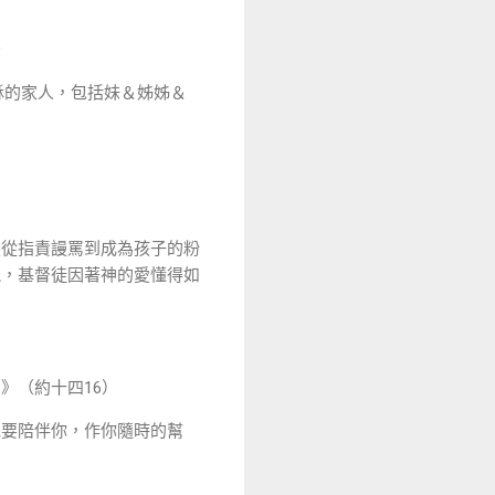
～
穌的家人，包括妹＆姊姊＆
）
變從指責謾罵到成為孩子的粉
能，基督徒因著神的愛懂得如
》（約十四16）
祂要陪伴你，作你隨時的幫