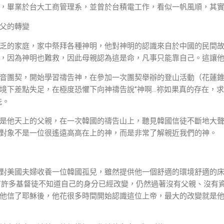
，畢業於台大工商管理系，並曾於台積電工作，看似一帆風順，其
父的轉變
乏的家庭，家中祭拜各種神明，他對神明的認識來自於中國的民間
，因為神明也難救，因此母親認為這是命，凡事只能靠自己。這讓
音團契，開始學習禱告神，在參加一次團契舉辦的登山活動（花蓮
境下差點失足，在極度恐懼下向神禱告說‘’神啊…祢如果真的存在，
洗。
是他天上的父親，在一次韓國的禱告山上，聽見韓國信徒不斷地大聲
對象不是一位很遙遠高高在上的神，而是非常了解親近我們的神。
對美國夫婦收養一位韓國孤兒，雖然提供他一個舒適的環境舒適的
有許多基督徒不知道自己的身分已經改變，仍然過著沒有父親、沒有
他信了耶穌後，他花很多時間開始認識這位上帝，最大的改變就是