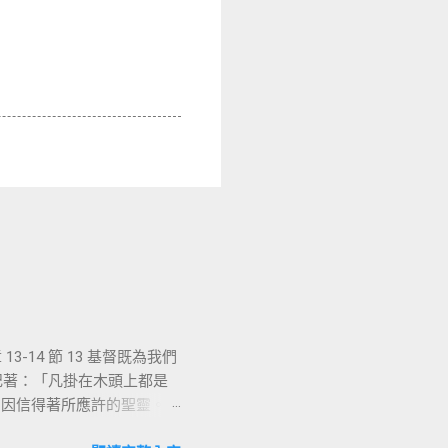
-14 節 13 基督既為我們
上記著：「凡掛在木頭上都是
們因信得著所應許的聖靈。
能，沒有人可以相信耶