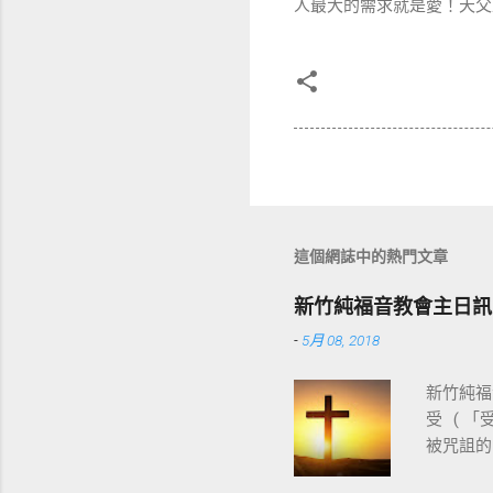
人最大的需求就是愛！天父
這個網誌中的熱門文章
新竹純福音教會主日訊
-
5月 08, 2018
新竹純福音
受 ( 
被咒詛的
基督教