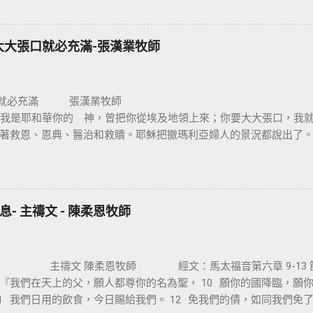
保羅對哥林多的教會說：我不以我的智慧言語來傳講神的福音，我
我不傳別的。今天我們所需要的，就是耶穌基督並祂釘十字架。保
，我們是因耶穌基督成為新造的人。 林後 5:17 若有人在基督裡，
大大張口就必充滿-張漢業牧師
的了。 在基督裡成為新造的人有兩個意義：一是修理舊的，使它能
再重新建立，根本上就完全改變。因此我們信耶穌的人，如何在基
非常的重要。唯獨十字架的大能才能讓我們改變，也就是神的智慧
口就必充滿 張
愛與犧牲的象徵。 一個真正體會耶穌基督救贖恩典的人，才能樂
0 節 我是耶和華你的 神，曾把你從埃及地領上來；你要大大張口，
架，耶穌在十字架上給我們什麼恩典呢 ? 一、從律法中得釋放 ：
著救恩、恩典、醫治和救贖。耶穌把撒瑪利亞婦人的景況都說出了
們從律法的綑綁中得釋放，沒有罪的耶穌為有罪的我們，流出寶血
。她就到城裏跟眾人作見證：「這位耶穌，祂把我素來所行的，都
耶穌面前，因著耶穌的救贖，就能還清一切律法所欠的債，讓罪的
，彼得說：【 金和銀我都没有，只把我所擁有的給你，我奉拿撒勒
百姓立約，立約的根據就是十誡命，若沒有做到就會受到審判。我
拜讚美 神 】。我相信這人見到人就會大聲的說：「各位親戚朋友，
身上 ( 申 28:1-14) ； 反之 ， 耶和華的咒詛就臨到 ( 申 28:15-6
神喜歡我們大大張口，因為祂喜歡我們把內心實際的表達出來。 神不
， 人是無法解決罪的問題，唯有藉著耶穌基督十字架的救贖，才能讓我們
- 主禱文 - 陳柔恩牧師
我們，重要的是很多的人，他没有祈求、没有宣告、没有求告 神。 ( 太七
失敗 、 受外邦壓制 ) 中得到釋放 。賽 53:5 因他受的鞭傷我們得醫治。
治你的一切疾病。 因此我們在基督耶穌裡成為新造的人，是富足、健康
 陳柔恩牧師 經文：馬太福音第六章 9-13 節 9
『我們在天上的父，願人都尊你的名為聖， 10 願你的國降臨，願
11 我們日用的飲食，今日賜給我們。 12 免我們的債，如同我們免了