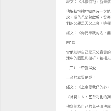
經文：《凡接待祂，就是信
他解釋*權柄*如同有一次
說，我爸爸是曾獻瑩，警察
們的父親是天父上帝。這權
經文：《你們奉我的名，無
四13）
當他知道自己是天父寶貴的
活中的困難和挫折，包括夫
（三）上帝就是愛
上帝的本質是愛！
經文：《上帝愛我們的心，我
《神愛世人，甚至將祂的獨
他舉例為自己的兒子清洗屁