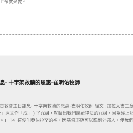
上帝就是愛。
息- 十字架救贖的恩惠-崔明佑牧師
教會主日訊息- 十字架救贖的恩惠-崔明佑牧師 經文 : 加拉太書三章 13
「受」原文作「成」 ) 了咒詛，就贖出我們脫離律法的咒詛，因為經
。」 14 這便叫亞伯拉罕的福，因基督耶穌可以臨到外邦人，使我
信仰的核心是十字架，不管我們的知識理念如何，若沒有十字架的大