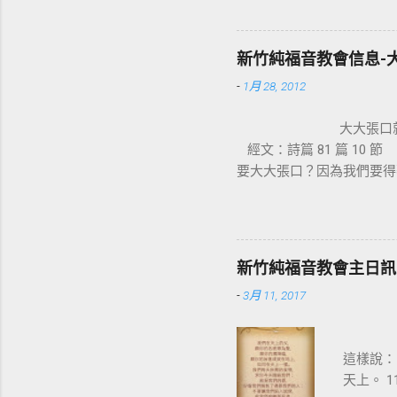
穌。使徒
十字架，
神的能力
新竹純福音教會信息-
都變成新
-
1月 28, 2012
部拆毀，
生活，是
大大張
架也成為
經文：詩篇 81 篇 1
們的十字
要大大張口？因為我們要得
血，讓我
害，怎知我素來所行的一切
只要來到
門口，看見一位生來瘸腿的
與以色列
走。那人就站起來，跳著敬
就臨到我們
但我已經得到醫治了」。 
的榮耀 
新竹純福音教會主日訊息
遭遇，並不是祂缺乏而不能給
疾病 、 
-
3月 11, 2017
罪孽，醫
主禱文
這樣說：
天上。 