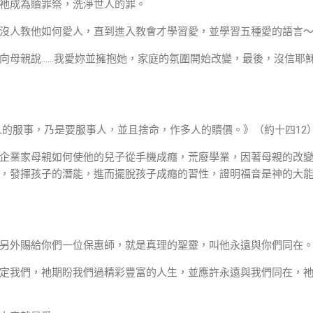
祂成為贖罪祭，洗淨世人的罪。
沒人教他如何愛人，直到進入教會才學習愛，並學習五種愛的語言
向母親說……我愛妳並擁抱她，家庭的氛圍開始改變，最後，沒信耶
的服事，乃是要服事人，並且捨命，作多人的贖價。》（約十四12
企業家母親如何使他的兒子從手機成癮，荒廢學業，因著母親的改
，發揮孩子的潛能，進而擺脫孩子成癮的習性，證明福音是神的大
另外賜給你們一位保惠師，就是真理的聖靈，叫他永遠與你們同在。
定我們，祂期盼我們過精彩豐富的人生，並應許永遠與我們同在，