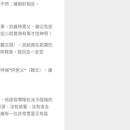
實不然；確剛好相反。
故事。四歲時喪父，廟公告訴
他從小就覺得有事才找神明！
錐麓古道），因迷路在起霧的
求祢救我，我回去一定受
呼喊*阿爸父*（韓文），讓
床，他卻習慣睡在冰冷陰暗的
資源、沒有遮蓋、沒有安全
他擁有一位非常豐富又有能