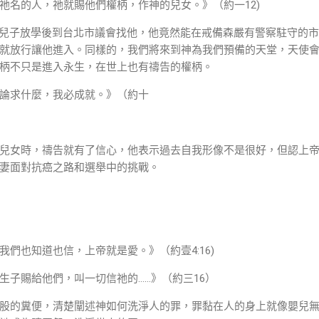
祂名的人，祂就賜他們權柄，作神的兒女。》（約一12)
他兒子放學後到台北市議會找他，他竟然能在戒備森嚴有警察駐守的
就放行讓他進入。同樣的，我們將來到神為我們預備的天堂，天使
柄不只是進入永生，在世上也有禱告的權柄。
論求什麼，我必成就。》（約十
兒女時，禱告就有了信心，他表示過去自我形像不是很好，但認上
妻面對抗癌之路和選舉中的挑戰。
們也知道也信，上帝就是愛。》（約壹4:16)
生子賜給他們，叫一切信祂的……》（約三16）
股的糞便，清楚闡述神如何洗淨人的罪，罪黏在人的身上就像嬰兒