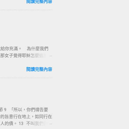
立定心志除了耶穌基督並祂釘
閱讀完整內容
羅說耶穌基督就是神的智慧、
他就是新造的人，舊事已過，
像新的一樣；二是把舊的全
督耶穌裡有一個新的身分來過
與能力，因著耶穌基督，十字
漢業牧師
意感謝的背起耶穌基督給我
我就給你充滿。 為什麼我們
耶穌基督在十字架上捨身流
。那女子覺得耶穌怎麼這麼厲
救贖我們、讓我們罪得赦免。
說出來了」。彼得和約翰到美
工價與綑綁離開我們身上。神
人耶穌的名，叫你起來行
閱讀完整內容
們若遵行誡命，耶和華的祝福
我本來是瘸腿不能行走的，
8) 。 世人都犯了罪 ， 虧缺主
是不知道我們內心的狀況和
從律法的咒詛 ( 貧窮 、
 7-8...
詩 103:3 他赦免你的一切
、成...
 「所以，你們禱告要
你的旨意行在地上，如同行在
人的債。 13 不叫我們遇見