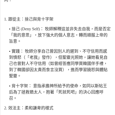
1. 跟從主：捨己與背十字架
•
捨己 (Deny Self)： 牧師解釋這並非失去自我，而是否定
「我的意思」，放下強大的個人意志，轉而順服上帝的
旨意。
•
實踐： 牧師分享自己曾因別人的遲到、不守信用而感
到憤怒（「老我」發作），但聖靈光照她，讓她看見自
己也曾對人不守信用（如曾經答應同學買韓國伴手禮，
到了韓國卻因太貴而食言沒買），進而學習饒恕與體貼
聖靈。
•
背十字架： 意指承擔神所給予的使命，如同以斯帖王
后為了拯救猶太人，抱著「死就死吧」的決心回應呼
召。
2. 效法主：柔和謙卑的樣式