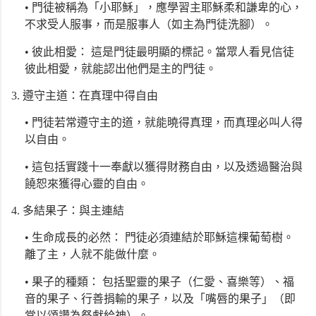
• 門徒被稱為「小耶穌」，應學習主耶穌柔和謙卑的心，
不求受人服事，而是服事人（如主為門徒洗腳）。
•
彼此相愛： 這是門徒最明顯的標記。當眾人看見信徒
彼此相愛，就能認出他們是主的門徒。
3. 遵守主道：在真理中得自由
• 門徒若常遵守主的道，就能曉得真理，而真理必叫人得
以自由。
• 這包括實踐十一奉獻以獲得財務自由，以及透過醫治與
饒恕來獲得心靈的自由。
4. 多結果子：與主連結
•
生命成長的必然： 門徒必須連結於耶穌這棵葡萄樹。
離了主，人就不能做什麼。
•
果子的種類： 包括聖靈的果子（仁愛、喜樂等）、福
音的果子、行善捐輸的果子，以及「嘴唇的果子」（即
常以頌讚為祭獻給神）。