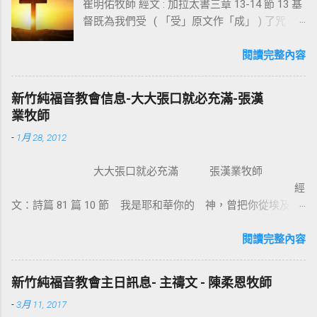
崔明佑牧師 經文 : 加拉太書三章 13-14 節 13 基
督既為我們受 ( 「受」原文作「成」 ) 了咒
詛，就贖出我們脫離律法的咒詛，因為經上記
著：「凡掛在木頭上都是被咒詛的。」 14 這
閱讀完整內容
便叫亞伯拉罕的福，因基督耶穌可以臨到外邦
人，使我們因信得著所應許的聖靈。 基督教
新竹純福音教會信息-大大張口就必充滿-張漢
信仰的核心是十字架，不管我們的知識理念如
業牧師
何，若沒有十字架的大能，沒有人可以相信耶
-
1月 28, 2012
穌。使徒保羅對哥林多的教會說：我不以我的
智慧言語來傳講神的福音，我立定心志除了耶
大大張口就必充滿 張漢業牧師
穌基督並祂釘十字架，我不傳別的。今天我們
經
所需要的，就是耶穌基督並祂釘十字架。保羅
文：詩篇 81 篇 10 節 我是耶和華你的 神，曾把你從埃及地
說耶穌基督就是神的智慧、神的能力，我們是
領上來；你要大大張口，我就給你充滿。 為什麼我們要大大
因耶穌基督成為新造的人。 林後 5:17 若有人在
張口？因為我們要得著救恩、恩典、醫治和救贖。耶穌把撒瑪
閱讀完整內容
基督裡，他就是新造的人，舊事已過，都變成
利亞婦人的景況都說出了。那女子覺得耶穌怎麼這麼厲害，怎
新的了。 在基督裡成為新造的人有兩個意義：
知我素來所行的一切。她就到城裏跟眾人作見證：「這位耶
一是修理舊的，使它能像新的一樣；二是把舊
新竹純福音教會主日訊息- 主禱文 - 陳柔恩牧師
穌，祂把我素來所行的，都說出來了」。彼得和約翰到美門
的全部拆毀，再重新建立，根本上就完全改
-
3月 11, 2017
口，看見一位生來瘸腿的，彼得說：【 金和銀我都没有，只把
變。因此我們信耶穌的人，如何在基督耶穌裡