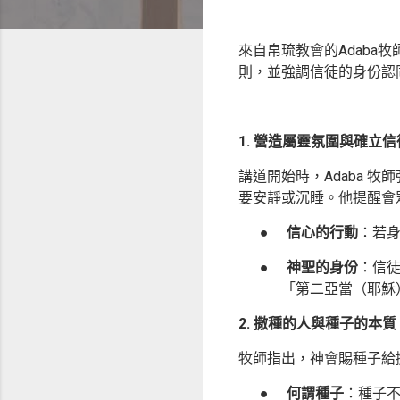
來自帛琉教會的Adaba
則，並強調信徒的身份認
1. 營造屬靈氛圍與確立
講道開始時，Adaba
要安靜或沉睡。他提醒會
●
信心的行動
：若
●
神聖的身份
：信
「第二亞當（耶穌
2. 撒種的人與種子的本質
牧師指出，神會賜種子給
●
何謂種子
：種子