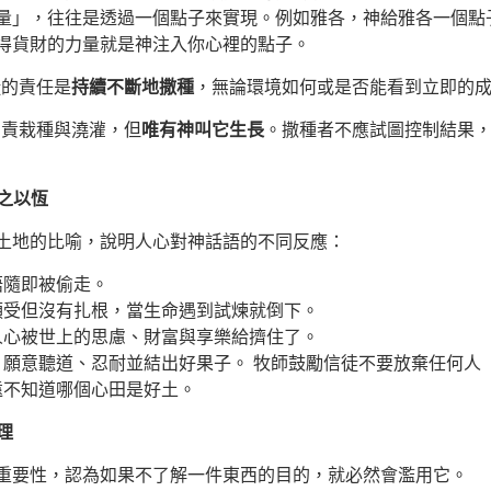
量」，往往是透過一個點子來實現。例如雅各，神給雅各一個點子
得貨財的力量就是神注入你心裡的點子。
徒的責任是
持續不斷地撒種
，無論環境如何或是否能看到立即的
負責栽種與澆灌，但
唯有神叫它生長
。撒種者不應試圖控制結果
持之以恆
土地的比喻，說明人心對神話語的不同反應：
語隨即被偷走。
領受但沒有扎根，當生命遇到試煉就倒下。
人心被世上的思慮、財富與享樂給擠住了。
：願意聽道、忍耐並結出好果子。 牧師鼓勵信徒不要放棄任何人
遠不知道哪個心田是好土。
理
重要性，認為如果不了解一件東西的目的，就必然會濫用它。