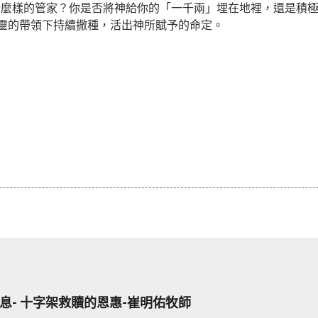
什麼樣的管家？你是否將神給你的「一千兩」埋在地裡，還是積
靈的帶領下持續撒種，活出神所賦予的命定。
息- 十字架救贖的恩惠-崔明佑牧師