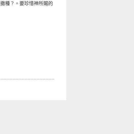
極撒種？。
要珍惜神所賜的