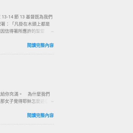
-14 節 13 基督既為我們
上記著：「凡掛在木頭上都是
們因信得著所應許的聖靈。
能，沒有人可以相信耶
立定心志除了耶穌基督並祂釘
閱讀完整內容
羅說耶穌基督就是神的智慧、
他就是新造的人，舊事已過，
像新的一樣；二是把舊的全
督耶穌裡有一個新的身分來過
與能力，因著耶穌基督，十字
漢業牧師
意感謝的背起耶穌基督給我
我就給你充滿。 為什麼我們
耶穌基督在十字架上捨身流
。那女子覺得耶穌怎麼這麼厲
救贖我們、讓我們罪得赦免。
說出來了」。彼得和約翰到美
工價與綑綁離開我們身上。神
人耶穌的名，叫你起來行
閱讀完整內容
們若遵行誡命，耶和華的祝福
我本來是瘸腿不能行走的，
8) 。 世人都犯了罪 ， 虧缺主
是不知道我們內心的狀況和
從律法的咒詛 ( 貧窮 、