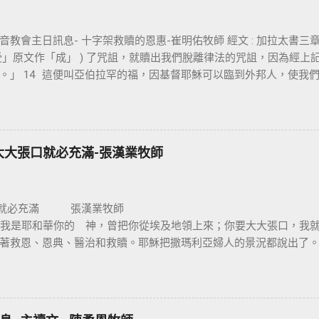
教會主日訊息- 十字架救贖的恩惠-崔明佑牧師 經文 : 加拉太書三章 13
「受」原文作「成」 ) 了咒詛，就贖出我們脫離律法的咒詛，因為經
。」 14 這便叫亞伯拉罕的福，因基督耶穌可以臨到外邦人，使我
信仰的核心是十字架，不管我們的知識理念如何，若沒有十字架的大
保羅對哥林多的教會說：我不以我的智慧言語來傳講神的福音，我
我不傳別的。今天我們所需要的，就是耶穌基督並祂釘十字架。保
，我們是因耶穌基督成為新造的人。 林後 5:17 若有人在基督裡，
大大張口就必充滿-張漢業牧師
的了。 在基督裡成為新造的人有兩個意義：一是修理舊的，使它能
再重新建立，根本上就完全改變。因此我們信耶穌的人，如何在基
非常的重要。唯獨十字架的大能才能讓我們改變，也就是神的智慧
口就必充滿 張
愛與犧牲的象徵。 一個真正體會耶穌基督救贖恩典的人，才能樂
0 節 我是耶和華你的 神，曾把你從埃及地領上來；你要大大張口，
架，耶穌在十字架上給我們什麼恩典呢 ? 一、從律法中得釋放 ：
著救恩、恩典、醫治和救贖。耶穌把撒瑪利亞婦人的景況都說出了
們從律法的綑綁中得釋放，沒有罪的耶穌為有罪的我們，流出寶血
。她就到城裏跟眾人作見證：「這位耶穌，祂把我素來所行的，都
耶穌面前，因著耶穌的救贖，就能還清一切律法所欠的債，讓罪的
，彼得說：【 金和銀我都没有，只把我所擁有的給你，我奉拿撒勒
百姓立約，立約的根據就是十誡命，若沒有做到就會受到審判。我
拜讚美 神 】。我相信這人見到人就會大聲的說：「各位親戚朋友，
身上 ( 申 28:1-14) ； 反之 ， 耶和華的咒詛就臨到 ( 申 28:15-6
神喜歡我們大大張口，因為祂喜歡我們把內心實際的表達出來。 神不
， 人是無法解決罪的問題，唯有藉著耶穌基督十字架的救贖，才能讓我們