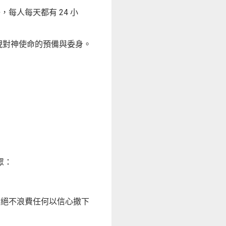
每人每天都有 24 小
展現對神使命的預備與委身。
眾：
神絕不浪費任何以信心撒下