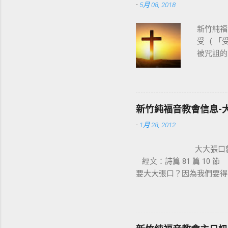
-
5月 08, 2018
新竹純福音
受 ( 
被咒詛的
基督教
穌。使徒
十字架，
神的能力
新竹純福音教會信息-
都變成新
-
1月 28, 2012
部拆毀，
生活，是
大大張
架也成為
經文：詩篇 81 篇 1
們的十字
要大大張口？因為我們要得
血，讓我
害，怎知我素來所行的一切
只要來到
門口，看見一位生來瘸腿的
與以色列
走。那人就站起來，跳著敬
就臨到我們
但我已經得到醫治了」。 
的榮耀 