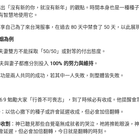
出「沒有新的你，就沒有新年」的觀點。時間本身也是一種種子，
有智慧地使用它。
享自己為了來台灣服事，在過去 80 天中禁食了 50 天，以此
婚姻為例
妻雙方不能採取「50/50」或對等的付出態度。
夫與妻子都應分別投入
100% 的努力與維持
。
成功是兩人共同的成功，若其中一人失敗，則整體皆失敗。
6:9 勉勵大家「行善不可喪志」，到了時候必有收成。他提醒會
子
：以信心撒下的種子或許會延遲收成，但必會加倍翻轉。
呼收割
：神已聽見那些自覺毫無成就者的哭泣，祂將擦乾眼淚，
會延遲，但必會加倍翻轉，今日就是翻轉的時刻。