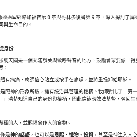
牧師透過聖經路加福音第 8 章與哥林多後書第 9 章，深入探討了
同與生命目的。
信徒身份
 牧師強調天國是一個充滿讚美與歡呼聲音的地方，鼓勵會眾要像「
眾：
身體有病痛，應憑信心站立或按手在痛處，並將重擔卸給耶穌。
徒是照神的形象所造，擁有統治與管理的權柄。牧師對比了「第
）」清楚知道自己的身份與權柄，因此信徒應效法基督，奪回生
撒種的人，並賜糧食作人的食物。
不僅是
神的話語
，也可以是
恩賜、禮物、投資
，甚至是神注入人