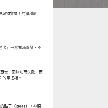
屬靈與物質層面的撒種原
得勝者」一樣充滿喜樂，不
一亞當」因無知而失敗，而
命的掌控權。
心的
點子（Ideas）
。神賜