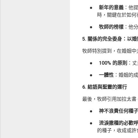
●
新年的意義
：他提
時，關鍵在於如何
●
牧師的榜樣
：他分
5. 關係的完全委身：以
牧師特別提到，在婚姻中夫
●
100% 的原則
：丈
●
一體性
：婚姻的
6. 結語與聖靈的運行
最後，牧師引用加拉太書 
●
神不浪費任何種
●
流淚撒種的必歡
的種子，收成或許