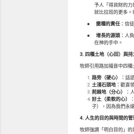
予人「得貨財的力
就比拉班的更多。
●
撒種的責任
：信
●
增長的源頭
：人
在神的手中。
3. 四種土地（心田）與
牧師引用路加福音中四種
路旁（硬心）
：話
土淺石頭地
：歡喜
荊棘地（分心）
：
好土（柔軟的心）
子），因為我們永
4. 人生的目的與時間的管
牧師強調「明白目的」的