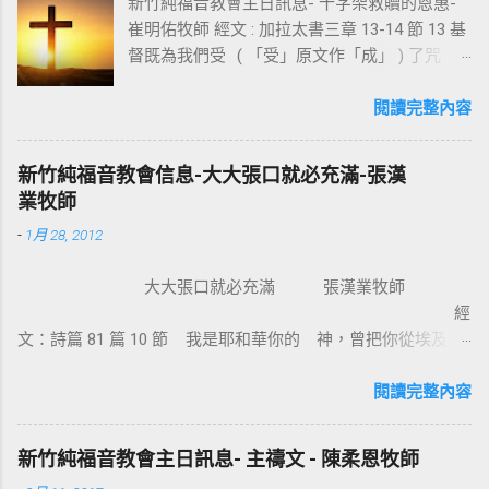
新竹純福音教會主日訊息- 十字架救贖的恩惠-
崔明佑牧師 經文 : 加拉太書三章 13-14 節 13 基
督既為我們受 ( 「受」原文作「成」 ) 了咒
詛，就贖出我們脫離律法的咒詛，因為經上記
著：「凡掛在木頭上都是被咒詛的。」 14 這
閱讀完整內容
便叫亞伯拉罕的福，因基督耶穌可以臨到外邦
人，使我們因信得著所應許的聖靈。 基督教
新竹純福音教會信息-大大張口就必充滿-張漢
信仰的核心是十字架，不管我們的知識理念如
業牧師
何，若沒有十字架的大能，沒有人可以相信耶
-
1月 28, 2012
穌。使徒保羅對哥林多的教會說：我不以我的
智慧言語來傳講神的福音，我立定心志除了耶
大大張口就必充滿 張漢業牧師
穌基督並祂釘十字架，我不傳別的。今天我們
經
所需要的，就是耶穌基督並祂釘十字架。保羅
文：詩篇 81 篇 10 節 我是耶和華你的 神，曾把你從埃及地
說耶穌基督就是神的智慧、神的能力，我們是
領上來；你要大大張口，我就給你充滿。 為什麼我們要大大
因耶穌基督成為新造的人。 林後 5:17 若有人在
張口？因為我們要得著救恩、恩典、醫治和救贖。耶穌把撒瑪
閱讀完整內容
基督裡，他就是新造的人，舊事已過，都變成
利亞婦人的景況都說出了。那女子覺得耶穌怎麼這麼厲害，怎
新的了。 在基督裡成為新造的人有兩個意義：
知我素來所行的一切。她就到城裏跟眾人作見證：「這位耶
一是修理舊的，使它能像新的一樣；二是把舊
新竹純福音教會主日訊息- 主禱文 - 陳柔恩牧師
穌，祂把我素來所行的，都說出來了」。彼得和約翰到美門
的全部拆毀，再重新建立，根本上就完全改