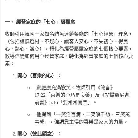
一、 經營家庭的「七心」級觀念
牧師引用韓國一家知名鮪魚連鎖餐廳的「七心經營」理念，
（包括謹慎選材、不疑心、讓客人安心、不失初心、得民
心、熱心、誠心），轉化為經營屬靈家庭的七個核心要素，
教導信徒如何用心經營家庭。轉化為經營家庭的七個核心要
素：
開心（喜樂的心）：
○
家庭應充滿歡笑。牧師引用《箴言》
17:22「喜樂的心乃是良藥」及《帖撒羅尼迦
前書》5:16「要常常喜樂」。
○
他提到「一笑治百病、二笑解千愁、三笑萬
事成」，強調靠主得的喜樂是家人的力量。
關心（彼此顧念）：