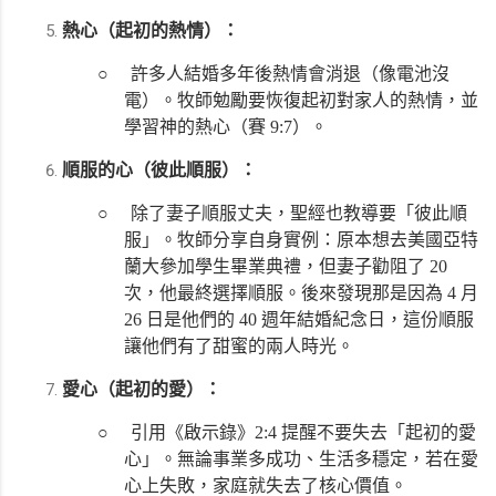
熱心（起初的熱情）：
○
許多人結婚多年後熱情會消退（像電池沒
電）。牧師勉勵要恢復起初對家人的熱情，並
學習神的熱心（賽 9:7）。
順服的心（彼此順服）：
○
除了妻子順服丈夫，聖經也教導要「彼此順
服」。牧師分享自身實例：原本想去美國亞特
蘭大參加學生畢業典禮，但妻子勸阻了 20
次，他最終選擇順服。後來發現那是因為 4 月
26 日是他們的 40 週年結婚紀念日，這份順服
讓他們有了甜蜜的兩人時光。
愛心（起初的愛）：
○
引用《啟示錄》2:4 提醒不要失去「起初的愛
心」。無論事業多成功、生活多穩定，若在愛
心上失敗，家庭就失去了核心價值。