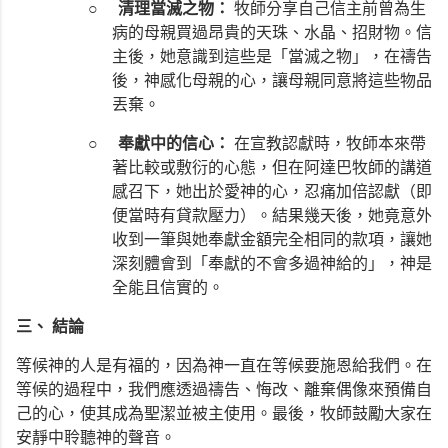
○
清理當滅之物：
牧師分享自己信主前曾為生
病的母親買過昂貴的天珠、水晶、招財物。信
主後，她意識到這些是「當滅之物」，在禱告
後，神感化母親的心，讓母親同意將這些物品
丟棄。
○
奉獻中的信心：
在宣教認獻時，牧師本來帶
著比較或敷衍的心態，但在阿達巴牧師的講道
感召下，她出於愛神的心，忍痛加倍認獻（即
便當時有貸款壓力）。結果幾天後，她竟意外
收到一筆與她奉獻金額完全相同的款項，讓她
深刻體會到「奉獻的不會多過神給的」，神是
全能且信實的。
三、 結論
等候神的人是有福的，因為神一直在等候要施恩給我們。在
等候的過程中，我們應透過禱告、悔改、離棄偶像來預備自
己的心，使其成為聖潔並被主使用。最後，牧師鼓勵大家在
安靜中聆聽神的聲音。