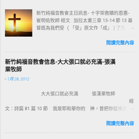
新竹純福音教會主日訊息- 十字架救贖的恩惠-
崔明佑牧師 經文 : 加拉太書三章 13-14 節 13 基
督既為我們受 ( 「受」原文作「成」 ) 了咒
詛，就贖出我們脫離律法的咒詛，因為經上記
著：「凡掛在木頭上都是被咒詛的。」 14 這
閱讀完整內容
便叫亞伯拉罕的福，因基督耶穌可以臨到外邦
人，使我們因信得著所應許的聖靈。 基督教
新竹純福音教會信息-大大張口就必充滿-張漢
信仰的核心是十字架，不管我們的知識理念如
業牧師
何，若沒有十字架的大能，沒有人可以相信耶
-
1月 28, 2012
穌。使徒保羅對哥林多的教會說：我不以我的
智慧言語來傳講神的福音，我立定心志除了耶
大大張口就必充滿 張漢業牧師
穌基督並祂釘十字架，我不傳別的。今天我們
經
所需要的，就是耶穌基督並祂釘十字架。保羅
文：詩篇 81 篇 10 節 我是耶和華你的 神，曾把你從埃及地
說耶穌基督就是神的智慧、神的能力，我們是
領上來；你要大大張口，我就給你充滿。 為什麼我們要大大
因耶穌基督成為新造的人。 林後 5:17 若有人在
張口？因為我們要得著救恩、恩典、醫治和救贖。耶穌把撒瑪
閱讀完整內容
基督裡，他就是新造的人，舊事已過，都變成
利亞婦人的景況都說出了。那女子覺得耶穌怎麼這麼厲害，怎
新的了。 在基督裡成為新造的人有兩個意義：
知我素來所行的一切。她就到城裏跟眾人作見證：「這位耶