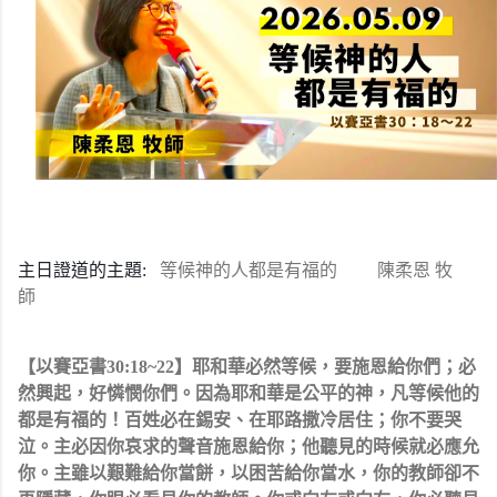
主日證道的主題:
等候神的人都是有福的
陳柔恩 牧
師
【以賽亞書30:18~22】耶和華必然等候，要施恩給你們；必
然興起，好憐憫你們。因為耶和華是公平的神，凡等候他的
都是有福的！百姓必在錫安、在耶路撒冷居住；你不要哭
泣。主必因你哀求的聲音施恩給你；他聽見的時候就必應允
你。主雖以艱難給你當餅，以困苦給你當水，你的教師卻不