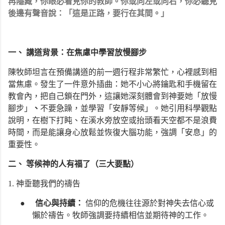
再隱藏，你眼必看見你的教師。你或向左或向右，你必聽見
後邊有聲音說：「這是正路，要行在其間。」
一、 講道背景：在焦慮中學習放慢腳步
陳牧師坦言在預備講道的前一週行程非常繁忙，心裡感到相
當焦慮。發生了一件意外插曲：她不小心將鑰匙和手機留在
教會內，把自己鎖在門外，這讓她深刻體會到神要她「放慢
腳步」
、
不要急躁，並學習「安靜等候」。她引用科學觀點
說明，在樹下打盹、在溪水旁放空或抬頭看天空都不是浪費
時間，而是能讓身心放鬆並恢復大腦功能，強調「安息」的
重要性。
二、 等候神的人有福了（三大要點）
1. 神垂聽我們的禱告
●
信心與持續：
信仰的危機往往源於對神失去信心或
懶於禱告。牧師強調要持續相信並期待神的工作。