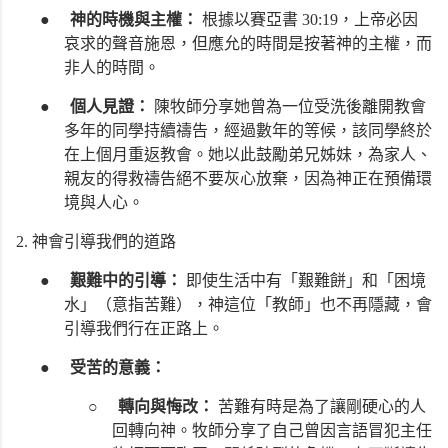
●
神的時機與主權：
根據以賽亞書 30:19，上帝必因
哀求的聲音施恩，但應允的時間是按著神的主權，而
非人的時間。
●
個人見證：
陳牧師分享她曾為一位受洗後離開教會
多年的同學持續禱告，經過數年的等候，該同學終於
在上個月重返教會。她以此鼓勵弟兄姊妹，為家人、
親友的得救禱告絕不要灰心放棄，因為神正在預備環
境與人心。
2. 神會引導我們的道路
●
艱難中的引導：
即使生活中有「艱難餅」和「困境
水」（意指苦難），神這位「教師」也不再隱藏，會
引導我們行在正路上。
●
受苦的意義：
○
轉向與悔改：
苦難有時是為了讓剛硬心的人
回轉向神。牧師分享了自己曾因言語冒犯主任