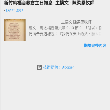
一是修理舊的，使它能像新的一樣；二是把舊
新竹純福音教會主日訊息- 主禱文 - 陳柔恩牧師
穌，祂把我素來所行的，都說出來了」。彼得和約翰到美門
的全部拆毀，再重新建立，根本上就完全改
-
3月 11, 2017
口，看見一位生來瘸腿的，彼得說：【 金和銀我都没有，只把
變。因此我們信耶穌的人，如何在基督耶穌裡
我所擁有的給你，我奉拿撒勒人耶穌的名，叫你起來行走。那
有一個新的身分來過生活，是非常的重要。唯
主禱文 陳柔恩牧師
人就站起來，跳著敬拜讚美 神 】。我相信這人見到人就會大聲
獨十字架的大能才能讓我們改變，也就是神的
經文：馬太福音第六章 9-13 節 9 「所以，你
的說：「各位親戚朋友，我本來是瘸腿不能行走的，但我已經
智慧與能力，因著耶穌基督，十字架也成為愛
們禱告要這樣說：『我們在天上的父，願人都
得到醫治了」。 神喜歡我們大大張口，因為祂喜歡我們把內心
與犧牲的象徵。 一個真正體會耶穌基督救贖
尊你的名為聖， 10 願你的國降臨，願你的旨
實際的表達出來。 神不是不知道我們內心的狀況和遭遇，並不
恩典的人，才能樂意感謝的背起耶穌基督給我
意行在地上，如同行在天上。 11 我們日用的
閱讀完整內容
是祂缺乏而不能給我們，重要的是很多的人，他没有祈求、没
們的十字架，耶穌在十字架上給我們什麼恩典
飲食，今日賜給我們。 12 免我們的債，如同
有宣告、没有求告 神。 ( 太七 7-8...
呢 ? 一、從律法中得釋放 ：耶穌基督在十字
我們免了人的債。 13 不叫我們遇見試探，救
架上捨身流血，讓我們從律法的綑綁中得釋
我們脫離凶惡 。因為國度、權柄、榮耀，全是
放，沒有罪的耶穌為有罪的我們，流出寶血救
技術提供：Blogger
你的，直到永遠。阿們。』 主禱文是主耶穌教
贖我們、讓我們罪得赦免。只要來到耶穌面
導他的門徒如何禱告的一篇禱告詞，也可以視
前，因著耶穌的救贖，就能還清一切律法所欠
為我們禱告的範本，因為它的內容比較全備，
的債，讓罪的工價與綑綁離開我們身上。神與
包含了對象、次序以及範圍。我們今天一同來
以色列百姓立約，立約的根據就是十誡命，若
瞭解主導文的教導： 禱告的對象 : 天上的父：
沒有做到就會受到審判。我們若遵行誡命，耶
主導文的對象是天父。我們知道聖父、聖子、
和華的祝福就臨到我們身上 ( 申 28:1-14) ； 反
聖靈是三位一體的神，我們可以向耶穌禱告；
之 ， 耶和華的咒詛就臨到 ( 申 28:15-68) 。 世