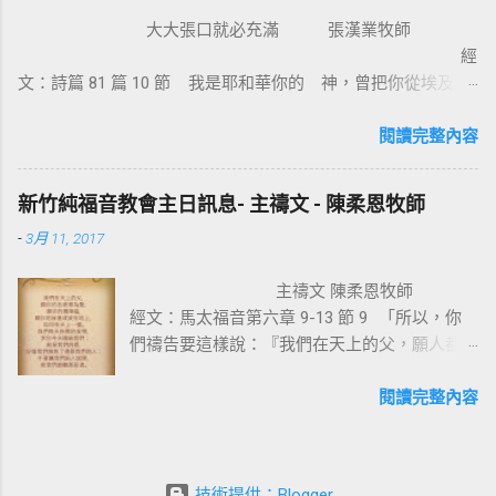
智慧言語來傳講神的福音，我立定心志除了耶
大大張口就必充滿 張漢業牧師
穌基督並祂釘十字架，我不傳別的。今天我們
經
所需要的，就是耶穌基督並祂釘十字架。保羅
文：詩篇 81 篇 10 節 我是耶和華你的 神，曾把你從埃及地
說耶穌基督就是神的智慧、神的能力，我們是
領上來；你要大大張口，我就給你充滿。 為什麼我們要大大
因耶穌基督成為新造的人。 林後 5:17 若有人在
張口？因為我們要得著救恩、恩典、醫治和救贖。耶穌把撒瑪
閱讀完整內容
基督裡，他就是新造的人，舊事已過，都變成
利亞婦人的景況都說出了。那女子覺得耶穌怎麼這麼厲害，怎
新的了。 在基督裡成為新造的人有兩個意義：
知我素來所行的一切。她就到城裏跟眾人作見證：「這位耶
一是修理舊的，使它能像新的一樣；二是把舊
新竹純福音教會主日訊息- 主禱文 - 陳柔恩牧師
穌，祂把我素來所行的，都說出來了」。彼得和約翰到美門
的全部拆毀，再重新建立，根本上就完全改
-
3月 11, 2017
口，看見一位生來瘸腿的，彼得說：【 金和銀我都没有，只把
變。因此我們信耶穌的人，如何在基督耶穌裡
我所擁有的給你，我奉拿撒勒人耶穌的名，叫你起來行走。那
有一個新的身分來過生活，是非常的重要。唯
主禱文 陳柔恩牧師
人就站起來，跳著敬拜讚美 神 】。我相信這人見到人就會大聲
獨十字架的大能才能讓我們改變，也就是神的
經文：馬太福音第六章 9-13 節 9 「所以，你
的說：「各位親戚朋友，我本來是瘸腿不能行走的，但我已經
智慧與能力，因著耶穌基督，十字架也成為愛
們禱告要這樣說：『我們在天上的父，願人都
得到醫治了」。 神喜歡我們大大張口，因為祂喜歡我們把內心
與犧牲的象徵。 一個真正體會耶穌基督救贖
尊你的名為聖， 10 願你的國降臨，願你的旨
實際的表達出來。 神不是不知道我們內心的狀況和遭遇，並不
恩典的人，才能樂意感謝的背起耶穌基督給我
意行在地上，如同行在天上。 11 我們日用的
閱讀完整內容
是祂缺乏而不能給我們，重要的是很多的人，他没有祈求、没
們的十字架，耶穌在十字架上給我們什麼恩典
飲食，今日賜給我們。 12 免我們的債，如同
有宣告、没有求告 神。 ( 太七 7-8...
呢 ? 一、從律法中得釋放 ：耶穌基督在十字
我們免了人的債。 13 不叫我們遇見試探，救
架上捨身流血，讓我們從律法的綑綁中得釋
我們脫離凶惡 。因為國度、權柄、榮耀，全是
放，沒有罪的耶穌為有罪的我們，流出寶血救
技術提供：Blogger