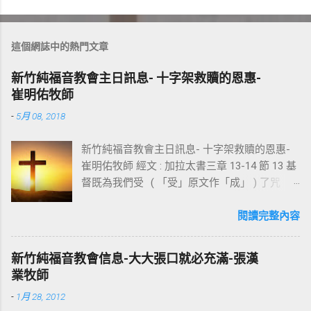
這個網誌中的熱門文章
新竹純福音教會主日訊息- 十字架救贖的恩惠-
崔明佑牧師
-
5月 08, 2018
新竹純福音教會主日訊息- 十字架救贖的恩惠-
崔明佑牧師 經文 : 加拉太書三章 13-14 節 13 基
督既為我們受 ( 「受」原文作「成」 ) 了咒
詛，就贖出我們脫離律法的咒詛，因為經上記
著：「凡掛在木頭上都是被咒詛的。」 14 這
閱讀完整內容
便叫亞伯拉罕的福，因基督耶穌可以臨到外邦
人，使我們因信得著所應許的聖靈。 基督教
新竹純福音教會信息-大大張口就必充滿-張漢
信仰的核心是十字架，不管我們的知識理念如
業牧師
何，若沒有十字架的大能，沒有人可以相信耶
-
1月 28, 2012
穌。使徒保羅對哥林多的教會說：我不以我的