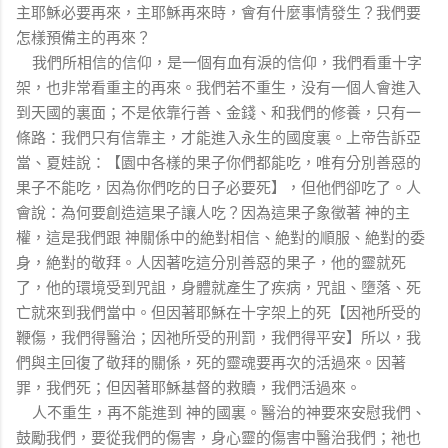
主耶穌必要再來，主耶穌再來時，會有什麼事情發生？我們要
怎樣預備主的再來？
我們所相信的信仰，是一個有血有淚的信仰，我們看重十字
架，也非常看重主的再來。我們若不重生，没有一個人會進入
到天國的裏面；不是依靠行善、金錢、和我們的修養，只有一
條路：我們只有信靠主，才能進入永生的國度裏。上帝告訴亞
當、夏娃說：【園中各樣的果子你們都能吃，唯有分別善惡的
果子不能吃，因為你們吃的日子必要死】，但他們卻吃了。人
會說：為何要創造這果子讓人吃？因為這果子象徵著
神的主
權，這是我們跟
神關係中的絶對相信、絶對的順服、絶對的委
身，絶對的敬拜。人因著吃這分別善惡的果子，他的靈就死
了，他的環境受到咒詛，身體就產生了疾病，咒詛、墮落、死
亡就來到我們當中。但因著耶穌在十字架上的死【因祂所受的
鞭傷，我們得醫治；因祂所受的刑罰，我們得平安】所以，我
們與主回復了敬拜的關係，死的靈魂要再次的活過來。因著
罪，我們死；但因著耶穌基督的救贖，我們活過來。
人不重生，再不能進到
神的國裏。醫治的神要來安慰我們、
鼓勵我們，要從我們的傷害，身心靈的傷害中醫治我們；祂也