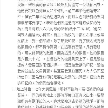
災難。聖經裏的預言是：歐洲共同體有一位領袖出來，
他們要跟以色列建立和平條約。前三年半他們遵守和
平，但後三年半開始逼迫教會，而且以色列所有的祭司
和獻祭都要停了，表示他們因逼迫而不能有信仰的行
為。而且將有六六六的獸的記號
啟十三
【他又
(
16-18)
叫眾人無論大小貧富、自主、為奴的，都在右手上或是
在額上，受一個印記。除了那受印記，有了獸名或有獸
名數目的，都不得作買賣，在這裏有智慧。凡有聰明
的，可以計算獸的數目，因為這是人的數目。他的數目
是六百六十六】。基督徒有的被提到天上了，但是没被
提的人需要面對兩個抉擇，一個是接受獸的印記，没接
受的就無法交易買賣，甚至要受逼迫而死。有人仍願堅
持信仰，因為受這印記是要在永遠的火湖裏，但沒有受
這印記的，他們仍然會得救。
地上降臨：七年大災難後，耶穌再臨時，要把被提的基
3.
督徒，一同的帶到地上；那時耶穌口裏有火出來，要擊
殺所有有獸印記的人，這就是哈米吉多頓的戰爭。那時
我們知道：敵基督和假先知要被捉，活活的被仍在燒著