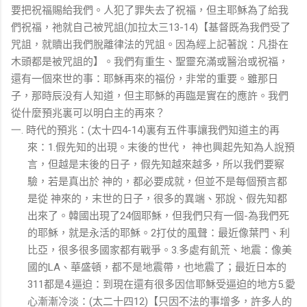
要把祝福賜給我們。人犯了罪失去了祝福，但主耶穌為了給我
們祝福，祂就自己被咒詛
加拉太三
【基督既為我們受了
(
13-14)
咒詛，就贖出我們脫離律法的咒詛。因為經上記著說：凡掛在
木頭都是被咒詛的】。我們有重生、聖靈充滿或醫治或祝福，
還有一個來世的事：耶穌再來的福份，非常的重要。雖那日
子，那時辰没有人知道，但主耶穌的再臨是實在的應許。我們
從什麼預兆裏可以明白主的再來？
時代的預兆：
太十四
裏有五件事讓我們知道主的再
一.
(
4-14)
來：
假先知的出現。末後的世代，
神也興起先知為人說預
1.
言，但越是末後的日子，假先知越來越多，所以我們要察
驗，若是真出於
神的，都必要成就，但並不是每個預言都
是從
神來的，末世的日子，很多的異端、邪說、假先知都
出來了。韓國出現了
個耶穌，但我們只有一個
為我們死
24
-
的耶穌，就是永活的耶穌。
打仗的風聲：最近像葉門、利
2
比亞，很多很多國家都有戰爭。
多處有飢荒、地震：像美
3.
國的
、華盛頓，都不是地震帶，也地震了；最近日本的
LA
都是
逼迫：到現在還有很多因信耶穌受逼迫的地方
愛
311
4.
5.
心漸漸冷淡：
太二十四
【只因不法的事增多，許多人的
(
12)