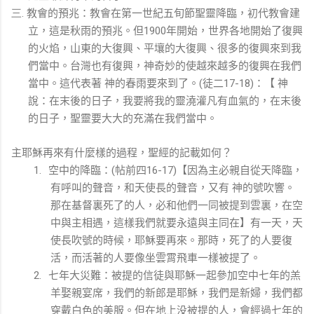
教會的預兆：教會在第一世紀五旬節聖靈降臨，初代教會建
三.
立，這是秋雨的預兆。但
年開始，世界各地開始了復興
1900
的火焰，山東的大復興、平壤的大復興、很多的復興來到我
們當中。台灣也有復興，神奇妙的使越來越多的復興在我們
當中。這代表著
神的春雨要來到了。
徒二
：【
神
(
17-18)
說：在末後的日子，我要將我的靈澆灌凡有血氣的，在末後
的日子，聖靈要大大的充滿在我們當中。
主耶穌再來有什麼樣的過程，聖經的記載如何？
空中的降臨：
帖前四
【因為主必親自從天降臨，
1.
(
16-17)
有呼叫的聲音，和天使長的聲音，又有
神的號吹響。
那在基督裏死了的人，必和他們一同被提到雲裏，在空
中與主相遇，這樣我們就要永遠與主同在】有一天，天
使長吹號的時候，耶穌要再來。那時，死了的人要復
活，而活著的人要像坐雲霄飛車一樣被提了。
七年大災難：被提的信徒與耶穌一起參加空中七年的羔
2.
羊娶親宴席，我們的新郎是耶穌，我們是新婦，我們都
穿戴白色的美服。但在地上没被提的人，會經過七年的