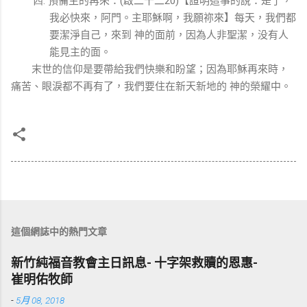
四.
(
20)
我必快來，阿門。主耶穌啊，我願祢來】每天，我們都
要潔淨自己，來到
神的面前，因為人非聖潔，没有人
能見主的面。
末世的信仰是要帶給我們快樂和盼望；因為耶穌再來時，
痛苦、眼淚都不再有了，我們要住在新天新地的
神的榮耀中。
這個網誌中的熱門文章
新竹純福音教會主日訊息- 十字架救贖的恩惠-
崔明佑牧師
-
5月 08, 2018