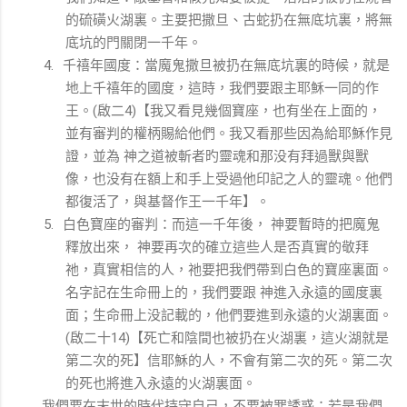
的硫磺火湖裏。主要把撒旦、古蛇扔在無底坑裏，將無
底坑的門關閉一千年。
千禧年國度：當魔鬼撒旦被扔在無底坑裏的時候，就是
4.
地上千禧年的國度，這時，我們要跟主耶穌一同的作
王。
啟二
【我又看見幾個寶座，也有坐在上面的，
(
4)
並有審判的權柄賜給他們。我又看那些因為給耶穌作見
證，並為
神之道被斬者旳靈魂和那没有拜過獸與獸
像，也没有在額上和手上受過他印記之人的靈魂。他們
都復活了，與基督作王一千年】。
白色寶座的審判：而這一千年後，
神要暫時的把魔鬼
5.
釋放出來，
神要再次的確立這些人是否真實的敬拜
祂，真實相信的人，祂要把我們帶到白色的寶座裏面。
名字記在生命冊上的，我們要跟
神進入永遠的國度裏
面；生命冊上没記載的，他們要進到永遠的火湖裏面。
啟二十
【死亡和陰間也被扔在火湖裏，這火湖就是
(
14)
第二次的死】信耶穌的人，不會有第二次的死。第二次
的死也將進入永遠的火湖裏面。
我們要在末世的時代持守自己，不要被罪誘惑；若是我們