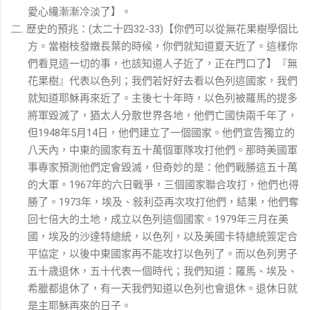
愛心纔漸漸冷淡了】。
歷史的預兆：
太二十四
【你們可以從無花果樹學個比
二.
(
32-33)
方。當樹枝發嫩長葉的時候，你們就知道夏天近了。這樣你
們看見這一切的事，也該知道人子近了，正在門口了】『無
花果樹』代表以色列；我們若好好去看以色列這國家，我們
就知道耶穌再來近了。主後七十年時，以色列被羅馬的提多
將軍毀滅了，猶太人分散世界各地，他們亡國快兩千年了，
但
年
月
日，他們建立了一個國家。他們宣告獨立的
1948
5
14
八天內，中東的國家有五十萬個軍隊攻打他們。那時美國軍
事專家預測他們定會毀滅，但奇妙的是：他們戰勝這五十萬
的大軍。
年的六日戰爭，三個國家聯合攻打，他們也得
1967
勝了。
年，埃及、敍利亞再次攻打他們，結果，他們奪
1973
回七倍大的土地，成立以色列這個國家。
年三月在美
1979
國，埃及的沙達特總統，以色列，以及美國卡特總統簽定合
平協定，以後中東國家再不能攻打以色列了。而以色列男子
五十歳退休，五十代表一個時代；我們知道：羅馬、埃及、
希臘都退休了，有一天我們知道以色列也會退休。退休日就
是主耶穌再來的日子。