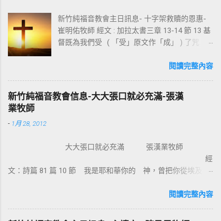
新竹純福音教會主日訊息- 十字架救贖的恩惠-
崔明佑牧師 經文 : 加拉太書三章 13-14 節 13 基
督既為我們受 ( 「受」原文作「成」 ) 了咒
詛，就贖出我們脫離律法的咒詛，因為經上記
著：「凡掛在木頭上都是被咒詛的。」 14 這
閱讀完整內容
便叫亞伯拉罕的福，因基督耶穌可以臨到外邦
人，使我們因信得著所應許的聖靈。 基督教
新竹純福音教會信息-大大張口就必充滿-張漢
信仰的核心是十字架，不管我們的知識理念如
業牧師
何，若沒有十字架的大能，沒有人可以相信耶
-
1月 28, 2012
穌。使徒保羅對哥林多的教會說：我不以我的
智慧言語來傳講神的福音，我立定心志除了耶
大大張口就必充滿 張漢業牧師
穌基督並祂釘十字架，我不傳別的。今天我們
經
所需要的，就是耶穌基督並祂釘十字架。保羅
文：詩篇 81 篇 10 節 我是耶和華你的 神，曾把你從埃及地
說耶穌基督就是神的智慧、神的能力，我們是
領上來；你要大大張口，我就給你充滿。 為什麼我們要大大
因耶穌基督成為新造的人。 林後 5:17 若有人在
張口？因為我們要得著救恩、恩典、醫治和救贖。耶穌把撒瑪
閱讀完整內容
基督裡，他就是新造的人，舊事已過，都變成
利亞婦人的景況都說出了。那女子覺得耶穌怎麼這麼厲害，怎
新的了。 在基督裡成為新造的人有兩個意義：
知我素來所行的一切。她就到城裏跟眾人作見證：「這位耶
一是修理舊的，使它能像新的一樣；二是把舊