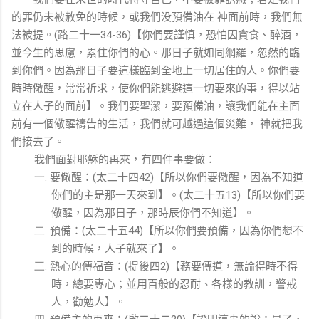
的罪仍未被赦免的時候，或我們没預備油在
神面前時，我們無
法被提。
路二十一
【你們要謹慎，恐怕因貪食、醉酒，
(
34-36)
並今生的思慮，累住你們的心。那日子就如同網羅，忽然的臨
到你們。因為那日子要這樣臨到全地上一切居住的人。你們要
時時儆醒，常常祈求，使你們能逃避這一切要來的事，得以站
立在人子的面前】。我們要聖潔，要預備油，讓我們能在主面
前有一個儆醒禱告的生活，我們就可越過這個災難，
神就把我
們接去了。
我們面對耶穌的再來，有四件事要做：
要儆醒：
太二十四
【所以你們要儆醒，因為不知道
一.
(
42)
你們的主是那一天來到】。
太二十五
【所以你們要
(
13)
儆醒，因為那日子，那時辰你們不知道】。
預備：
太二十五
【所以你們要預備，因為你們想不
二.
(
44)
到的時候，人子就來了】。
熱心的傳福音：
提後四
【務要傳道，無論得時不得
三.
(
2)
時，總要專心；並用百般的忍耐、各樣的教訓，警戒
人，勸勉人】。
預備主的再來：
啟二十二
【證明這事的說：是了，