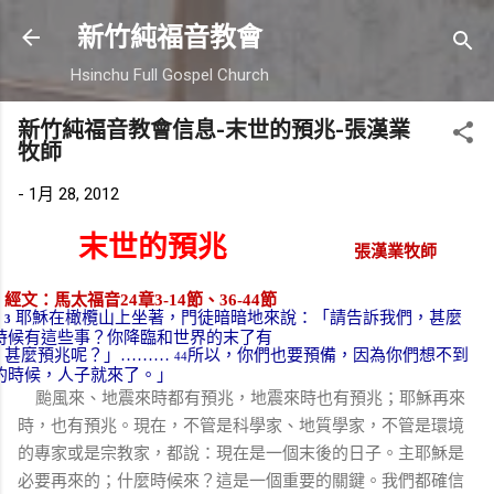
跳到主要內容
新竹純福音教會
Hsinchu Full Gospel Church
新竹純福音教會信息-末世的預兆-張漢業
牧師
-
1月 28, 2012
末世的預兆
張漢業牧師
經文：馬太福音
24
章
3-14
節、
36-44
節
耶穌在橄欖山上坐著，門徒暗暗地來說：「請告訴我們，甚麼
3
時候有這些事？你降臨和世界的末了有
甚麼預兆呢？」
………
所以，你們也要預備，因為你們想不到
44
的時候，人子就來了。」
颱風來、地震來時都有預兆，地震來時也有預兆；耶穌再來
時，也有預兆。現在，不管是科學家、地質學家，不管是環境
的專家或是宗教家，都說：現在是一個末後的日子。主耶穌是
必要再來的；什麼時候來？這是一個重要的關鍵。我們都確信