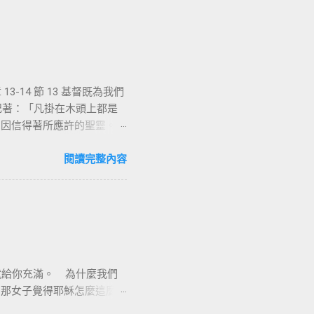
-14 節 13 基督既為我們
上記著：「凡掛在木頭上都是
們因信得著所應許的聖靈。
能，沒有人可以相信耶
立定心志除了耶穌基督並祂釘
閱讀完整內容
羅說耶穌基督就是神的智慧、
他就是新造的人，舊事已過，
像新的一樣；二是把舊的全
督耶穌裡有一個新的身分來過
與能力，因著耶穌基督，十字
漢業牧師
意感謝的背起耶穌基督給我
我就給你充滿。 為什麼我們
耶穌基督在十字架上捨身流
。那女子覺得耶穌怎麼這麼厲
救贖我們、讓我們罪得赦免。
說出來了」。彼得和約翰到美
工價與綑綁離開我們身上。神