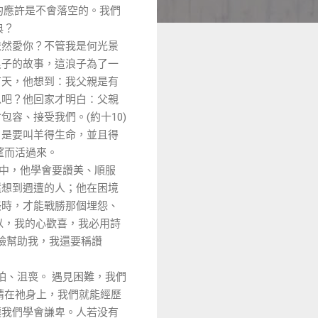
的應許是不會落空的。我們
典？
依然愛你？不管我是何光景
浪子的故事，這浪子為了一
有天，他想到：我父親是有
以吧？他回家才明白：父親
會包容、接受我們。
約十
(
10)
，是要叫羊得生命，並且得
望而活過來。
中，他學會要讚美、順服
還想到週遭的人；他在困境
美時，才能戰勝那個埋怨、
以，我的心歡喜，我必用詩
臉幫助我，我還要稱讚
怕、沮喪。
遇見困難，我們
睛在祂身上，我們就能經歷
讓我們學會謙卑。人若没有