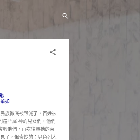
骸
和華如
民族徹底被毀滅了，百姓被
列這些屬
神的兒女們，他們
復興他們，再次復興祂的百
不見了，但奇妙的：以色列人