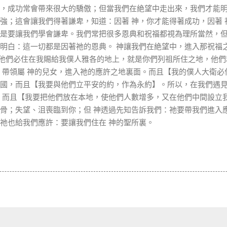
，成功常會帶來很大的驕傲；但當我們在絶望中走出來，我們才能
強；這會讓我們得著謙卑，知道：因著
神，你才能得著成功，因著
是要讓我們學會謙卑。我們常把很多恩典和祝福都視為理所當然，
明白：這一切都是因著祂的恩典。
神讓我們在絶望中，進入那祝福
他們必住在我賜給我僕人雅各的地上，就是你們列祖所住之地，他們
，帶領屬
神的兒女，進入祂的應許之地裏面。而且【我的僕人大衛必
國，而且【我要與他們立平安的約，作為永約】。所以，在我們遇
。而且【我要把他們放在本地，使他們人數增多，又在他們中間設立
骨；失望、沮喪臨到你；但
神透過先知告訴我們：祂要帶我們進入
祂也給我們應許：要讓我們住在
神的聖所裏。