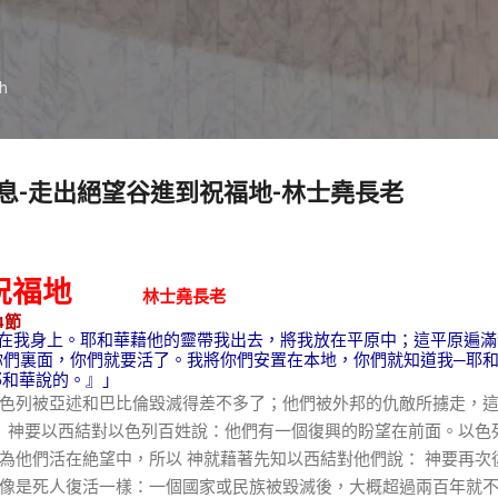
跳到主要內容
ch
息-走出絕望谷進到祝福地-林士堯長老
祝福地
林士堯長老
4
節
在我身上。耶和華藉他的靈帶我出去，將我放在平原中；這平原遍滿
你們裏面，你們就要活了。我將你們安置在本地，你們就知道我
─
耶
耶和華說的。』」
列被亞述和巴比倫毀滅得差不多了；他們被外邦的仇敵所擄走，這
神要以西結對以色列百姓說：他們有一個復興的盼望在前面。以色
為他們活在絶望中，所以
神就藉著先知以西結對他們說：
神要再次
像是死人復活一樣：一個國家或民族被毀滅後，大概超過兩百年就