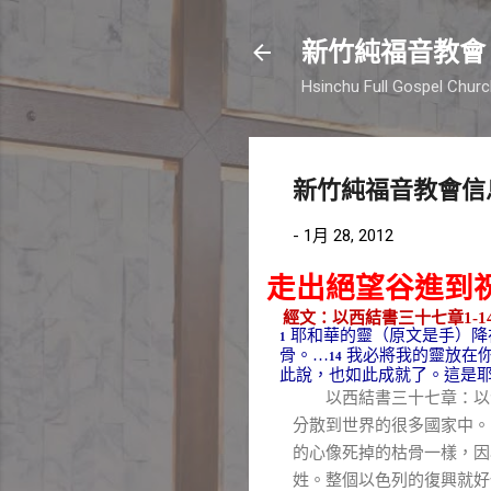
新竹純福音教會
Hsinchu Full Gospel Chur
新竹純福音教會信
-
1月 28, 2012
走出絕望谷進到
經文：以西結書三十七章
1-1
耶和華的靈（原文是手）降
1
骨。
…
我必將我的靈放在
14
此說，也如此成就了。這是
以西結書三十七章：以色
分散到世界的很多國家中。
的心像死掉的枯骨一樣，因
姓。整個以色列的復興就好