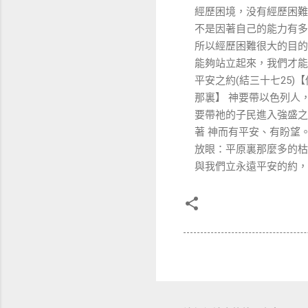
經歷困境，没有經歷困難
不是因著自己的能力有多
所以經歷困難很大的目的
能夠站立起來，我們才能
平安之約
結三十七
【
(
25)
那裏】
神要帶以色列人
要帶祂的子民進入強盛之
著
神而有平安、有盼望
放眼：平原裏那麼多的枯
與我們立永遠平安的約，