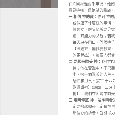
在亡國經過兩千年後，他們
看見這樣一個絶望的民族，
一
相信
神的愛
：你對
神的
.
或做錯了什麼樣的事情，
個妓女，跟父親說要分家
錢、有能力的父親；若我
每天站在門口，等候這位
【盜賊來，無非要殺害、
的更豐盛】。每個人都會
二
要起來讚美
神
：我們在
.
神；他在苦難中，不只要
中，過一個讚美的人生。
恐懼和沮喪。
詩二十八
(
7
歌頌讚祂】
詩四十二
(
5)
祂】。我們在困境中讚美
三
定睛仰望
神
：若定睛看
.
定要抬起頭來，定睛在
那信心的禱告，就能得力