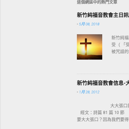
這個網誌中的熱門文章
新竹純福音教會主日訊
-
5月 08, 2018
新竹純福音
受 ( 
被咒詛的
基督教
穌。使徒
十字架，
神的能力
新竹純福音教會信息-
都變成新
-
1月 28, 2012
部拆毀，
生活，是
大大張
架也成為
經文：詩篇 81 篇 1
們的十字
要大大張口？因為我們要得
血，讓我
害，怎知我素來所行的一切
只要來到