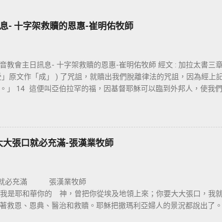
息- 十字架救贖的恩惠-崔明佑牧師
教會主日訊息- 十字架救贖的恩惠-崔明佑牧師 經文 : 加拉太書三章 13
「受」原文作「成」 ) 了咒詛，就贖出我們脫離律法的咒詛，因為經
。」 14 這便叫亞伯拉罕的福，因基督耶穌可以臨到外邦人，使我
信仰的核心是十字架，不管我們的知識理念如何，若沒有十字架的大
保羅對哥林多的教會說：我不以我的智慧言語來傳講神的福音，我
我不傳別的。今天我們所需要的，就是耶穌基督並祂釘十字架。保
，我們是因耶穌基督成為新造的人。 林後 5:17 若有人在基督裡，
大大張口就必充滿-張漢業牧師
的了。 在基督裡成為新造的人有兩個意義：一是修理舊的，使它能
再重新建立，根本上就完全改變。因此我們信耶穌的人，如何在基
非常的重要。唯獨十字架的大能才能讓我們改變，也就是神的智慧
口就必充滿 張
愛與犧牲的象徵。 一個真正體會耶穌基督救贖恩典的人，才能樂
0 節 我是耶和華你的 神，曾把你從埃及地領上來；你要大大張口，
架，耶穌在十字架上給我們什麼恩典呢 ? 一、從律法中得釋放 ：
著救恩、恩典、醫治和救贖。耶穌把撒瑪利亞婦人的景況都說出了
們從律法的綑綁中得釋放，沒有罪的耶穌為有罪的我們，流出寶血
。她就到城裏跟眾人作見證：「這位耶穌，祂把我素來所行的，都
耶穌面前，因著耶穌的救贖，就能還清一切律法所欠的債，讓罪的