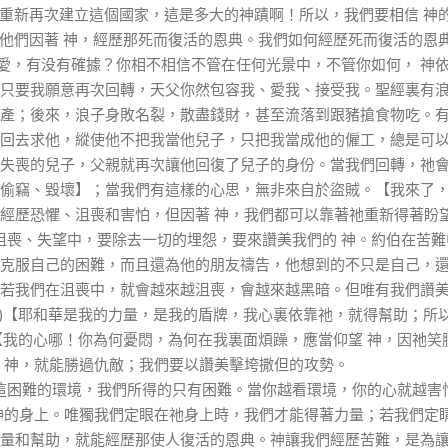
重新再次建立這個國家，這是多大的神蹟啊！所以，我們要相信
神
他們因著
神，經歷那死而復活的恩典。我們如何經歷死而復活的恩
愛，有没有確據？你相不相信不管在任何光景中，不管你如何，
神
只要我願意再次回轉，天父你然包容我、愛我、接受我。聖經裏有
產；後來，浪子身敗名裂，散盡錢財，甚至流落到跟豬搶食物吃。
回去求他，縱使他不把我當他兒子，只把我當成他的僱工，總是可
失喪的兒子，父親就再次讓他回復了兒子的身份。當我們回轉，祂
偷竊、毀壞】；當我們有這樣的心思，無非來自於盜賊。【我來了
經歷恐懼、沮喪和害怕，但因著
神，我們都可以靠著祂重新得著盼
沮喪、失望中，要除去一切的埋怨，要來讚美我們的
神。約伯在苦難
克服自己的困難，而且還為他的朋友禱告，他想到的不只是自己，
若我們在沮喪中，就會越來越沮喪，會越來越黑暗。但唯有我們讚
【耶和華是我的力量，是我的盾牌，我心裏依靠祂，就得幫助；所
)
【我的心哪！你為何憂悶，為何在我裏面煩躁，應當仰望
神，因祂笑
神，就能勝過仇敵；我們要以讚美擊垮撒但的攻勢。
這困難的環境，我們所得的只有困難。當你越看環境，你的心就越害
神的身上。唯獨我們定眼在祂身上時，我們才能得著力量；若我們定
量和幫助，就能經歷那使人復活的恩典。神讓我們經歷苦難，是為