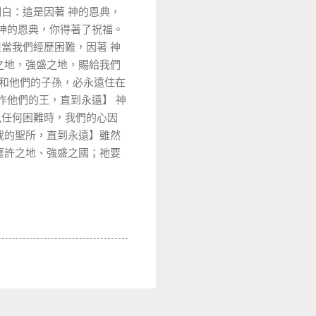
明白：這是因著
神的恩典，
神的恩典，你得著了祝福。
但當我們經歷困難，因著
神
之地，強盛之地，賜給我們
和他們的子孫，必永遠住在
作他們的王，直到永遠】
神
見任何困難時，我們的心因
我的聖所，直到永遠】雖然
應許之地、強盛之國；祂要