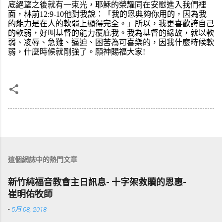
底絕望之後就有一束光，耶穌的榮耀同在安慰進入我們裡
面，
林前12:9-10他對我說：「我的恩典夠你用的，因為我
的能力是在人的軟弱上顯得完全。」所以，我更喜歡誇自己
的軟弱，好叫基督的能力覆庇我。我為基督的緣故，就以軟
弱、凌辱、急難、逼迫、困苦為可喜樂的，因我什麼時候軟
弱，什麼時候就剛強了。
願神賜福大家!
這個網誌中的熱門文章
新竹純福音教會主日訊息- 十字架救贖的恩惠-
崔明佑牧師
-
5月 08, 2018