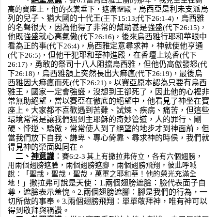
烏西亞是利未支派烏
高的寶座上，他的衣裳垂下，遮滿聖殿。
列的兒子、猶大國的十代王
烏西雅
(
王下15:13;代下26:1-4
)，
的名聲很大，因為他得了非常的幫助甚是強盛
(
代下26:15
)，
他既強盛就心高氣傲
後來烏西雅行耶和華眼中
(
代下26:16
)，
看為正的事
烏西雅定意尋求神，神就使他亨通
(
代下26:4
)，
但他干犯耶和華神進殿，在香壇上燒香
(
代下26:5
)，
(
代下
勇敢的祭司十八人阻擋烏西雅，但他仍高傲發怒
26:17
)，
(
代
烏西雅額上突然長出大痲瘋
最後烏
下26:18
)，
(
代下26:19
)，
西雅因大痲瘋而死
以賽亞原本認為只要有烏西
(
代下26:21
)。
雅王，國家一定會強盛，沒想到王卻死了，因此他的心裡非
常無助絕望，當以賽亞在徹底的絕望中，他看見了神坐在寶
座上。大家都不喜歡遇到苦難、試煉、疾病、痛苦，但這些
環境常常是讓我們遇到主耶穌的奇妙管道，人的罪行、剛
硬、悖逆、驕傲，常常使人到了絕望的地步才到神面前，但
當我們放下自我、謙卑、專心倚靠、尋求神的時侯，我們就
得見神的榮面與同在。
二、
神意識
：
賽6:2-3
 其上有撒拉弗侍立，各有六個翅膀，
用兩個翅膀遮臉，兩個翅膀遮腳，兩個翅膀飛翔，彼此呼喊
說：「聖哉，聖哉，聖哉，萬軍之耶和華！他的榮光充滿全
撒拉弗可說是天使：1.兩個翅膀遮臉：臉代表面子自
地！」
尊，遮臉表示羞愧。2.兩個翅膀遮腳：腳是我們的行為，一
切所做的事奉。3.兩個翅膀飛翔：單單敬拜神，唯有神可以
得到敬拜與稱讚。