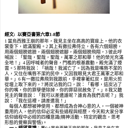
經文:
以賽亞書第六章1-8節
1
當烏西雅王崩的那年，我見主坐在高高的寶座上，他的衣
裳垂下，遮滿聖殿。2
其上有撒拉弗侍立，各有六個翅膀，
用兩個翅膀遮臉，兩個翅膀遮腳，兩個翅膀飛翔，3
彼此呼
喊說：「聖哉，聖哉，聖哉，萬軍之耶和華！他的榮光充滿
全地！」4
因呼喊者的聲音，門檻的根基震動，殿充滿了煙
雲。5
那時我說：「禍哉！我滅亡了。因為我是嘴唇不潔的
人，又住在嘴唇不潔的民中，又因我眼見大君王萬軍之耶和
華。」6
有一撒拉弗飛到我跟前，手裡拿著紅炭，是用火剪
從壇上取下來的，7
將炭沾我的口，說：「看哪，這炭沾了
你的嘴，你的罪孽便除掉，你的罪惡就赦免了。」8
我又聽
見主的聲音說：「我可以差遣誰呢？誰肯為我們去呢？」我
說：「我在這裡，請差遣我！」
每個人都想被神使用、都想成為合神心意的人，一個被神
重用的人，他的信仰必定有些過程與經歷，今天和大家分享
信仰過程中必經的四種意識(
精神活動、特定的觀念，思考
形態的覺察與警悟)。
一、
絕望意識
：
賽6:1當烏西雅王崩的那年，我見主坐在高