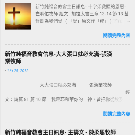
新竹純福音教會主日訊息- 十字架救贖的恩惠-
崔明佑牧師 經文 : 加拉太書三章 13-14 節 13 基
督既為我們受 ( 「受」原文作「成」 ) 了咒
詛，就贖出我們脫離律法的咒詛，因為經上記
著：「凡掛在木頭上都是被咒詛的。」 14 這
閱讀完整內容
便叫亞伯拉罕的福，因基督耶穌可以臨到外邦
人，使我們因信得著所應許的聖靈。 基督教
新竹純福音教會信息-大大張口就必充滿-張漢
信仰的核心是十字架，不管我們的知識理念如
業牧師
何，若沒有十字架的大能，沒有人可以相信耶
-
1月 28, 2012
穌。使徒保羅對哥林多的教會說：我不以我的
智慧言語來傳講神的福音，我立定心志除了耶
大大張口就必充滿 張漢業牧師
穌基督並祂釘十字架，我不傳別的。今天我們
經
所需要的，就是耶穌基督並祂釘十字架。保羅
文：詩篇 81 篇 10 節 我是耶和華你的 神，曾把你從埃及地
說耶穌基督就是神的智慧、神的能力，我們是
領上來；你要大大張口，我就給你充滿。 為什麼我們要大大
因耶穌基督成為新造的人。 林後 5:17 若有人在
張口？因為我們要得著救恩、恩典、醫治和救贖。耶穌把撒瑪
閱讀完整內容
基督裡，他就是新造的人，舊事已過，都變成
利亞婦人的景況都說出了。那女子覺得耶穌怎麼這麼厲害，怎
新的了。 在基督裡成為新造的人有兩個意義：
知我素來所行的一切。她就到城裏跟眾人作見證：「這位耶
一是修理舊的，使它能像新的一樣；二是把舊
新竹純福音教會主日訊息- 主禱文 - 陳柔恩牧師