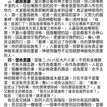
三、
赦罪意識
：當以賽亞看到神之後立刻說，自己是嘴唇
不潔的人，住在嘴唇不潔的民中。教會是蒙恩的罪人所在的
地方，大家都是倚靠耶穌的寶血來到這裡，真正被神使用的
人，罪一定要得赦免，若是一直在罪惡的當中，又努力的服
事神，那是輕慢神，因為神都知道。
賽6:5那時我說：「禍
哉！我滅亡了。因為我是嘴唇不潔的人，又住在嘴唇不潔的民
人最容易由嘴唇犯
中，又因我眼見大君王萬軍之耶和華。」
罪，不要小看埋怨消極、挑撥離間的話，這些都是不合神心
意的，因此要保守我們的心，更要保守我們的口。
將
賽6:7
炭沾我的口，說：「看哪，這炭沾了你的嘴，你的罪孽便除
掉，你的罪惡就赦免了。」
人都會犯罪，但罪有沒有真正被
神赦免是非常的重要，神使用雖然不足但經歷神赦免的恩惠
的人。
四、
使命意識
：
提後二:20-21在大戶人家，不但有金器銀
器，也有木器瓦器，有作為貴重的，有作為卑賤的。人若自
潔，脫離卑賤的事，就必做貴重的器皿，成為聖潔，合乎主
用，預備行各樣的善事。
神的眼裡不在乎是金器銀器或木器瓦器，只在乎是不是聖
潔、有沒有完全潔淨。
賽6:
7-8
將炭沾我的口，說：「看哪，
這炭沾了你的嘴，你的罪孽便除掉，你的罪惡就赦免了。」我
又聽見主的聲音說：「我可以差遣誰呢？誰肯為我們去呢？」
我說：「我在這裡，請差遣我！」
各位弟兄姊妹，如同人的生長階段，信仰也有這四種階
段，而且這是一種循環，一個事件經歷到這四種階段，當徹