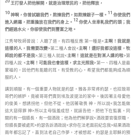
20
王打發人把他解開，就是治理眾民的，把他釋放，
10
11
神啊，你曾試驗我們，熬煉我們，如熬煉銀子一樣。
你使我們
12
進入網羅，把重擔放在我們的身上。
你使人坐車軋我們的頭；我
們經過水火，你卻使我們到豐富之地。
江秀琴牧師曾說：人聽了道，有四種反應:第一種是<
主啊！我就是
這樣的人，我需要改變
>第二種人會說<
主啊！還好我都没這樣，牧
師說的都不是我
>;第三種人就說<
主啊！這就是在對某人講的啦
>第
四種人說: <
主啊！可能我也會這樣，求主光照我
>第一、四種人是最
蒙福的，因他們有能聽的耳，有受教的心。希望我們都能夠成為順
服的人。
講到順服，有一個重要人物就是約瑟。雅各非常疼約瑟，也招致哥
哥們的嫉妒，竟被哥哥們賣到埃及波提法的家中。後因著主母愛他
的俊美，想誘拐他，但他不從。他因著敬畏 神，所以說<我怎能做
這大惡得罪 神>所以主母惱羞成怒，就誣告他，把他下在監裏。同
關的有一個膳長，有一個酒政；他為他們解夢說<酒政要官復原職，
但膳長要被處死>約瑟告訴酒政說<求你在法老面前紀念我>結果酒政
兩年都忘記了，直到法老自己作夢，才被想起。約瑟是主耶穌的預