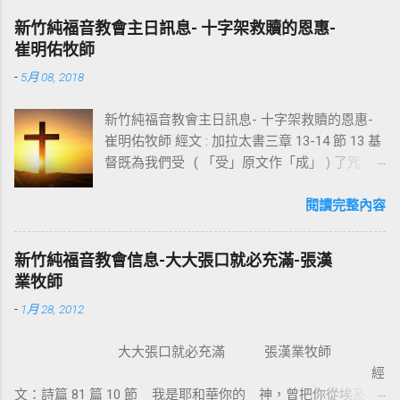
新竹純福音教會主日訊息- 十字架救贖的恩惠-
崔明佑牧師
-
5月 08, 2018
新竹純福音教會主日訊息- 十字架救贖的恩惠-
崔明佑牧師 經文 : 加拉太書三章 13-14 節 13 基
督既為我們受 ( 「受」原文作「成」 ) 了咒
詛，就贖出我們脫離律法的咒詛，因為經上記
著：「凡掛在木頭上都是被咒詛的。」 14 這
閱讀完整內容
便叫亞伯拉罕的福，因基督耶穌可以臨到外邦
人，使我們因信得著所應許的聖靈。 基督教
新竹純福音教會信息-大大張口就必充滿-張漢
信仰的核心是十字架，不管我們的知識理念如
業牧師
何，若沒有十字架的大能，沒有人可以相信耶
-
1月 28, 2012
穌。使徒保羅對哥林多的教會說：我不以我的
智慧言語來傳講神的福音，我立定心志除了耶
大大張口就必充滿 張漢業牧師
穌基督並祂釘十字架，我不傳別的。今天我們
經
所需要的，就是耶穌基督並祂釘十字架。保羅
文：詩篇 81 篇 10 節 我是耶和華你的 神，曾把你從埃及地
說耶穌基督就是神的智慧、神的能力，我們是