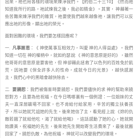
出來，祂也用各樣的環境來煉淨我們。【約伯二十三10】《然而祂
知道我所行的路，祂試煉我之後，我必如精金》。其實， 神藉著一
些苦難來煉淨我們的雜質，祂要使我們越來越像祂，讓我們可以反
應出祂的形像，顯出祂的榮光。
面對困難的環境，我們要怎樣回應呢？
一.
凡事謝恩
：《 神使萬事互相效力，叫愛 神的人得益處》。我們
知道一切在 神的權柄中，就如約瑟說:《 神的意思原是好的》，雖然
他哥哥的意思原是要害他，但 神卻藉此拯救了以色列的百姓免於飢
荒，因祂要《保全許多人的性命，成就今日的光景》，越快感謝
主，我們心中的黑暗會越快除去。
二.
要饒恕
：我們被傷害時要饒恕。我們要儘快的求 神的幫助來饒
恕對方，且要為他祝福。在今日嗎哪裏有一個例證：一位姐妹的丈
夫一直深居礦場不回家，也不肯給付給家用，辛苦的獨立扶養孩
子，所以她就咒詛她的先生。後來她信了主，看見經上說:《妳的仇
敵若餓了就給他吃，渴了就給他喝》，這話感動了她的心，她就開
始讚美，祝福她的先生，後來她先生開始寄生活費來了，最後就搬
回家了。饒恕仇敵，為他祝福， 神就可以改變我們的環境。