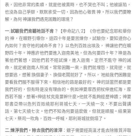
表，因他非常的柔順，就是他被賣時，也不哭也不叫；他被誣陷，
也没為自己爭辯，默默承受一切，因為他心敬畏 神。所以我們要瞭
解，為何 神讓我們遇見困難的環境？
一.
試驗我們肯聽祂話不肯
？【申命記八:2】《你也要紀念耶和華你
的 神，在曠野引導你，這四十年是要苦煉你，試驗你，要知道你心
內如何？肯守祂的誡命不肯？》以色列百姓出埃及， 神讓他們在曠
野四十年。神應許他們要進入迦南美地，但為何要四十年？神是為
著他們著想，因他們若不經試煉，進入迦南，定然不能守 神的誡
命，就定被迦南人所滅。常常困難一來，我們就埋怨，就背逆，就
想要逃，想著:換個妻子、換個老闆就好了。所以， 祂給我們困難是
要看我們服不服得下來，相信祂的路是最好的。 神的話當然都是要
我們好的，但有時是没有理由的。例如神要摩西把杖伸進紅海，摩
西若不服，想著<伸這杖究竟要幹什麼>他就不能夠經歷神蹟；神要
耶書亞帶以色列百姓繞耶利哥城七天，一天繞一次，不要出聲講
話，第七天繞七次。他們不知為何要這麼做，但就是順服。結果第
七天，祭司一吹角，百姓一呼喊，耶利哥城就倒塌了。
二.
煉淨我們，除去我們的渣滓
：銀子需要經高溫才能去除雜質淬取