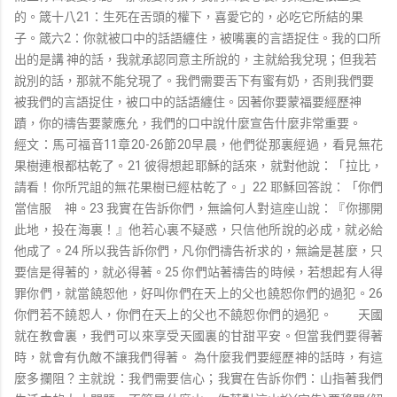
的。箴十八21：生死在舌頭的權下，喜愛它的，必吃它所結的果
子。箴六2：你就被口中的話語纏住，被嘴裏的言語捉住。我的口所
出的是講 神的話，我就承認同意主所說的，主就給我兌現；但我若
說別的話，那就不能兌現了。我們需要舌下有蜜有奶，否則我們要
被我們的言語捉住，被口中的話語纏住。因著你要蒙福要經歷神
蹟，你的禱告要蒙應允，我們的口中說什麼宣告什麼非常重要。
經文：馬可福音11章20-26節20早晨，他們從那裏經過，看見無花
果樹連根都枯乾了。21 彼得想起耶穌的話來，就對他說：「拉比，
請看！你所咒詛的無花果樹已經枯乾了。」22 耶穌回答說：「你們
當信服 神。23 我實在告訴你們，無論何人對這座山說：『你挪開
此地，投在海裏！』他若心裏不疑惑，只信他所說的必成，就必給
他成了。24 所以我告訴你們，凡你們禱告祈求的，無論是甚麼，只
要信是得著的，就必得著。25 你們站著禱告的時候，若想起有人得
罪你們，就當饒恕他，好叫你們在天上的父也饒恕你們的過犯。26
你們若不饒恕人，你們在天上的父也不饒恕你們的過犯。 天國
就在教會裏，我們可以來享受天國裏的甘甜平安。但當我們要得著
時，就會有仇敵不讓我們得著。 為什麼我們要經歷神的話時，有這
麼多攔阻？主就說：我們需要信心；我實在告訴你們：山指著我們