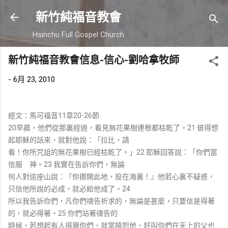
跳到主要內容
新竹純福音教會
Hsinchu Full Gospel Church
新竹純福音教會信息-信心-劉哈拿牧師
-
6月 23, 2010
經文：馬可福音11章20-26節
20早晨，他們從那裏經過，看見無花果樹連根都枯乾了。21 彼得想
起耶穌的話來，就對他說：「拉比，請
看！你所咒詛的無花果樹已經枯乾了。」22 耶穌回答說：「你們當
信服 神。23 我實在告訴你們，無論
何人對這座山說：『你挪開此地，投在海裏！』他若心裏不疑惑，
只信他所說的必成，就必給他成了。24
所以我告訴你們，凡你們禱告祈求的，無論是甚麼，只要信是得著
的，就必得著。25 你們站著禱告的
時候，若想起有人得罪你們，就當饒恕他，好叫你們在天上的父也