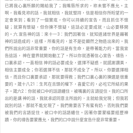
已將我心裏所願的賜給我了；我嘴唇所求的，祢未嘗不應允。主
啊，我看見祢的話，我就相信，我就堅持，信是相信你所盼望的一
定會來到；看到了一個實底，你可以持續的宣告，而且抓住不懷
疑；就算有懷疑，但你揀不懷疑，這話必定要成就，山必要移開
的。六.宣告神的話：來十一3：我們因著信，就知道諸世界是藉著
神的話造成的，這樣，所看見的，並不是從顯然之物造出來的。我
們所說出的話非常重要，你的話是有生命，是帶著能力的。當我宣
告這話， 神在靈界就開始動工了。所以你就憑著信心宣告、禱告，
口裏承認，一直相信 神的話必要成全，選擇不疑惑，就感謝讚美，
相信主要成全；你若選擇不信，那就不成全了。所以，你要選擇相
信，而且你口裏要承認，那就要得救；我們口裏心裏的揀選是很重
要的。箴十八21：生死在舌頭的權下，喜愛它的，必吃它所結的果
子。箴六2：你就被口中的話語纏住，被嘴裏的言語捉住。我的口所
出的是講 神的話，我就承認同意主所說的，主就給我兌現；但我若
說別的話，那就不能兌現了。我們需要舌下有蜜有奶，否則我們要
被我們的言語捉住，被口中的話語纏住。因著你要蒙福要經歷神
蹟，你的禱告要蒙應允，我們的口中說什麼宣告什麼非常重要。