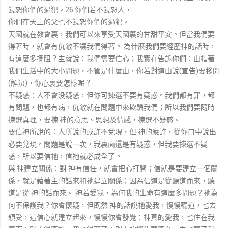
饒恕你們的過犯。26 你們若不饒恕人，
你們在天上的父也不饒恕你們的過犯。
天國就在教會裏，我們可以來享受天國裏的甘甜平安。但當我們要
得著時，就會有仇敵不讓我們得著。 為什麼我們要經歷神的話時，
有這麼多攔阻？主就說：我們需要信心；我實在告訴你們：山指著
我們生活中的大小問題，不管是什麼山，你若對這山說(宣告)要移開
(解決)，你心裏要怎樣呢？
不疑惑：人不會没疑惑，但你可揀選不要有疑惑。我們都有罪，都
有問題，也都有病，仇敵就在問題中來欺騙我們；所以我們要隨時
揀選真理，要揀 神的意思、思想及情感，揀選不疑惑。
要信神所說的：人所說的或許不兌現，但 神的應許，從你口中說出
必要兌現。問題是說一次，我裏面還是有疑惑，但我要揀選不疑
惑，所以要信祂，信祂就必成全了。
與 神建立關係：對 神有信任，就會把心打開；信就是要建立一個關
係，就是藉著主的話來和祂建立關係；因為信道是從聽道而來，聽
道是從 神的話而來。 神若愛我，為何我的生命有這麼多問題？祂為
何不保護我？你會懷疑，但既然 神的話說祂愛我，慢慢聽道，也去
領受，這信心就建立起來，慢慢你會發覺：神真的愛我，也住在我