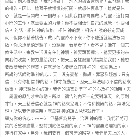
裏面；別人得應許，我也得著了；別人的禱告蒙應允，主也聽了我
的禱告。因此，這蓋子就慢慢的打開，就想往裏拿了。這就是信
心。就是一個開啟，一個啟示，因此我們都需要啟示的靈，這打開
心門的工作，就需要主的力量；你不要相信你自己的感覺，你要相
信 神的話，相信 神的位格，相信 神的愛，相信 神說的必定要成
就。但你不藉著禱告，啟示的靈降不下來，你不聽道就無法被開
啟，你永遠是聽是聽了，没聽懂；看是看了，看不見；活在一個宗
教生活中，宗教生活没有任何神蹟，神要藉著禱告，祂要更多的來
向我們吹氣，把力量給我們，把天上各樣屬靈的福氣給我們，祂想
要改變我們的體質，這就是信心要建立在與 神的一個關係上。
所說的話語對準 神的心：天上没有憂愁、撒謊、罪惡及疑惑；只有
信。只有你相信 神的話,，神才能動工，因天上無法吸取不信的話來
做事， 神只聽信心的話，我們的語言對準了 神的心及神的話時，天
上屬靈的原則才會啟動。所以，禱告的內容一定要對準天上的原則
才行，天上藉著信心就是 神的話來兌現；不信和懷疑的話，無法兌
現。所以我們禱告時，就拿著 神的話去兌現就行了。
堅持你的信心：來三6：但基督為兒子，治理 神的家，我們若將可
誇的盼望和膽量，堅持到底便是他的家了。 神的靈要治理祂的家，
運行在家中。另外，我們要有一個可誇的盼望，我們是天上的人，