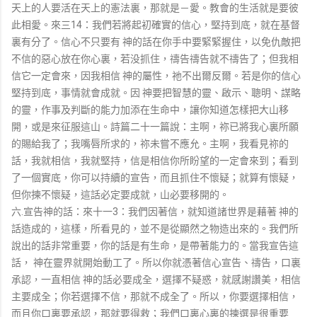
天上的人要活在天上的憲法裏，那就是－愛。教會的生活就是要彼
此相愛。來三14：我們若將起初確實的信心，堅持到底，就在基督
裏有分了。信心不只要有 神的話在你手中要緊緊握住，以免仇敵把
不信的惡心放在你心裏，若没抓住，禱告禱告就不禱告了；但我相
信它一定會來，因我相信 神的屬性，祂不出爾反爾。若是你的信心
堅持到底，事情就會成就。因 神要把智慧的靈、啟示、聰明、謀略
的靈，作事及判斷的能力加添在生命中，讓你知道怎樣把大山移
開，或是來征服這山。詩篇二十一篇說：主啊，祢已將我心裏所願
的賜給我了；我嘴唇所求的，祢未嘗不應允。主啊，我看見祢的
話，我就相信，我就堅持，信是相信你所盼望的一定會來到；看到
了一個實底，你可以持續的宣告，而且抓住不懷疑；就算有懷疑，
但你揀不懷疑，這話必定要成就，山必要移開的。
六.宣告神的話：來十一3：我們因著信，就知道諸世界是藉著 神的
話造成的，這樣，所看見的，並不是從顯然之物造出來的。我們所
說出的話非常重要，你的話是有生命，是帶著能力的。當我宣告這
話， 神在靈界就開始動工了。所以你就憑著信心宣告、禱告，口裏
承認，一直相信 神的話必要成全，選擇不疑惑，就感謝讚美，相信
主要成全；你若選擇不信，那就不成全了。所以，你要選擇相信，
而且你口裏要承認，那就要得救；我們口裏心裏的揀選是很重要