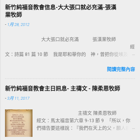
人，使我們因信得著所應許的聖靈。 基督教
新竹純福音教會信息-大大張口就必充滿-張漢
信仰的核心是十字架，不管我們的知識理念如
業牧師
何，若沒有十字架的大能，沒有人可以相信耶
-
1月 28, 2012
穌。使徒保羅對哥林多的教會說：我不以我的
智慧言語來傳講神的福音，我立定心志除了耶
大大張口就必充滿 張漢業牧師
穌基督並祂釘十字架，我不傳別的。今天我們
經
所需要的，就是耶穌基督並祂釘十字架。保羅
文：詩篇 81 篇 10 節 我是耶和華你的 神，曾把你從埃及地
說耶穌基督就是神的智慧、神的能力，我們是
領上來；你要大大張口，我就給你充滿。 為什麼我們要大大
因耶穌基督成為新造的人。 林後 5:17 若有人在
張口？因為我們要得著救恩、恩典、醫治和救贖。耶穌把撒瑪
閱讀完整內容
基督裡，他就是新造的人，舊事已過，都變成
利亞婦人的景況都說出了。那女子覺得耶穌怎麼這麼厲害，怎
新的了。 在基督裡成為新造的人有兩個意義：
知我素來所行的一切。她就到城裏跟眾人作見證：「這位耶
一是修理舊的，使它能像新的一樣；二是把舊
新竹純福音教會主日訊息- 主禱文 - 陳柔恩牧師
穌，祂把我素來所行的，都說出來了」。彼得和約翰到美門
的全部拆毀，再重新建立，根本上就完全改
-
3月 11, 2017
口，看見一位生來瘸腿的，彼得說：【 金和銀我都没有，只把
變。因此我們信耶穌的人，如何在基督耶穌裡
我所擁有的給你，我奉拿撒勒人耶穌的名，叫你起來行走。那
有一個新的身分來過生活，是非常的重要。唯
主禱文 陳柔恩牧師
人就站起來，跳著敬拜讚美 神 】。我相信這人見到人就會大聲
獨十字架的大能才能讓我們改變，也就是神的
經文：馬太福音第六章 9-13 節 9 「所以，你
的說：「各位親戚朋友，我本來是瘸腿不能行走的，但我已經
智慧與能力，因著耶穌基督，十字架也成為愛
們禱告要這樣說：『我們在天上的父，願人都
得到醫治了」。 神喜歡我們大大張口，因為祂喜歡我們把內心
與犧牲的象徵。 一個真正體會耶穌基督救贖
尊你的名為聖， 10 願你的國降臨，願你的旨
實際的表達出來。 神不是不知道我們內心的狀況和遭遇，並不
恩典的人，才能樂意感謝的背起耶穌基督給我