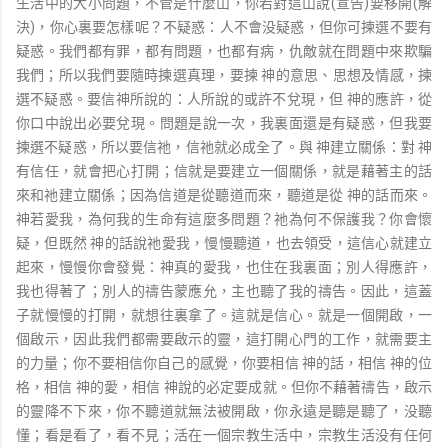
生活中的大小問題，不管是什麼山，你若對這山說(宣告)要移開(解
決)，你心裏要怎樣呢？不疑惑：人不會没疑惑，但你可揀選不要有
疑惑。我們都有罪，都有問題，也都有病，仇敵就在問題中來欺騙
我們；所以我們要隨時揀選真理，要揀 神的意思、思想及情感，揀
選不疑惑。要信神所說的：人所說的或許不兌現，但 神的應許，從
你口中說出必要兌現。問題是說一次，我裏面還是有疑惑，但我要
揀選不疑惑，所以要信祂，信祂就必成全了。與 神建立關係：對 神
有信任，就會把心打開；信就是要建立一個關係，就是藉著主的話
來和祂建立關係；因為信道是從聽道而來，聽道是從 神的話而來。
神若愛我，為何我的生命有這麼多問題？祂為何不保護我？你會懷
疑，但既然 神的話說祂愛我，慢慢聽道，也去領受，這信心就建立
起來，慢慢你會發覺：神真的愛我，也住在我裏面；別人得應許，
我也得著了；別人的禱告蒙應允，主也聽了我的禱告。因此，這蓋
子就慢慢的打開，就想往裏拿了。這就是信心。就是一個開啟，一
個啟示，因此我們都需要啟示的靈，這打開心門的工作，就需要主
的力量；你不要相信你自己的感覺，你要相信 神的話，相信 神的位
格，相信 神的愛，相信 神說的必定要成就。但你不藉著禱告，啟示
的靈降不下來，你不聽道就無法被開啟，你永遠是聽是聽了，没聽
懂；看是看了，看不見；活在一個宗教生活中，宗教生活没有任何