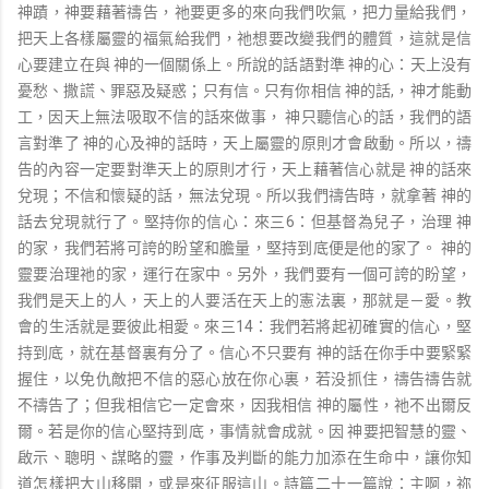
神蹟，神要藉著禱告，祂要更多的來向我們吹氣，把力量給我們，
把天上各樣屬靈的福氣給我們，祂想要改變我們的體質，這就是信
心要建立在與 神的一個關係上。所說的話語對準 神的心：天上没有
憂愁、撒謊、罪惡及疑惑；只有信。只有你相信 神的話,，神才能動
工，因天上無法吸取不信的話來做事， 神只聽信心的話，我們的語
言對準了 神的心及神的話時，天上屬靈的原則才會啟動。所以，禱
告的內容一定要對準天上的原則才行，天上藉著信心就是 神的話來
兌現；不信和懷疑的話，無法兌現。所以我們禱告時，就拿著 神的
話去兌現就行了。堅持你的信心：來三6：但基督為兒子，治理 神
的家，我們若將可誇的盼望和膽量，堅持到底便是他的家了。 神的
靈要治理祂的家，運行在家中。另外，我們要有一個可誇的盼望，
我們是天上的人，天上的人要活在天上的憲法裏，那就是－愛。教
會的生活就是要彼此相愛。來三14：我們若將起初確實的信心，堅
持到底，就在基督裏有分了。信心不只要有 神的話在你手中要緊緊
握住，以免仇敵把不信的惡心放在你心裏，若没抓住，禱告禱告就
不禱告了；但我相信它一定會來，因我相信 神的屬性，祂不出爾反
爾。若是你的信心堅持到底，事情就會成就。因 神要把智慧的靈、
啟示、聰明、謀略的靈，作事及判斷的能力加添在生命中，讓你知
道怎樣把大山移開，或是來征服這山。詩篇二十一篇說：主啊，祢