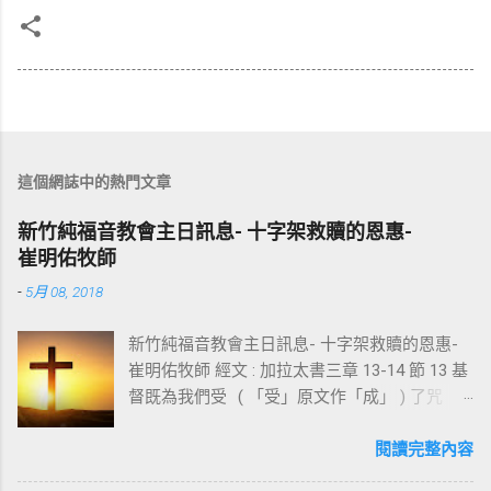
這個網誌中的熱門文章
新竹純福音教會主日訊息- 十字架救贖的恩惠-
崔明佑牧師
-
5月 08, 2018
新竹純福音教會主日訊息- 十字架救贖的恩惠-
崔明佑牧師 經文 : 加拉太書三章 13-14 節 13 基
督既為我們受 ( 「受」原文作「成」 ) 了咒
詛，就贖出我們脫離律法的咒詛，因為經上記
著：「凡掛在木頭上都是被咒詛的。」 14 這
閱讀完整內容
便叫亞伯拉罕的福，因基督耶穌可以臨到外邦