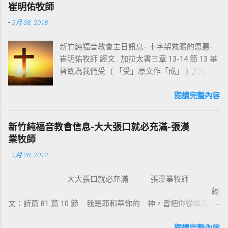
崔明佑牧師
-
5月 08, 2018
新竹純福音教會主日訊息- 十字架救贖的恩惠-
崔明佑牧師 經文 : 加拉太書三章 13-14 節 13 基
督既為我們受 ( 「受」原文作「成」 ) 了咒
詛，就贖出我們脫離律法的咒詛，因為經上記
著：「凡掛在木頭上都是被咒詛的。」 14 這
閱讀完整內容
便叫亞伯拉罕的福，因基督耶穌可以臨到外邦
人，使我們因信得著所應許的聖靈。 基督教
新竹純福音教會信息-大大張口就必充滿-張漢
信仰的核心是十字架，不管我們的知識理念如
業牧師
何，若沒有十字架的大能，沒有人可以相信耶
-
1月 28, 2012
穌。使徒保羅對哥林多的教會說：我不以我的
智慧言語來傳講神的福音，我立定心志除了耶
大大張口就必充滿 張漢業牧師
穌基督並祂釘十字架，我不傳別的。今天我們
經
所需要的，就是耶穌基督並祂釘十字架。保羅
文：詩篇 81 篇 10 節 我是耶和華你的 神，曾把你從埃及地
說耶穌基督就是神的智慧、神的能力，我們是
領上來；你要大大張口，我就給你充滿。 為什麼我們要大大
因耶穌基督成為新造的人。 林後 5:17 若有人在
張口？因為我們要得著救恩、恩典、醫治和救贖。耶穌把撒瑪
閱讀完整內容