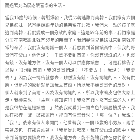
而過著充滿感謝跟喜樂的生活。
當我15歲的時候，韓戰爆發，我從北韓逃難到南韓。我們家有六個
兄弟姊妹，爸爸媽媽跟年幼的弟弟留在北韓，我們大一點的孩子就
逃到南韓，我們變成一個分散的家庭。這是59年前的事，我們家庭
分居在南韓跟北韓有59年的時間了。我們幾個兄弟姊妹來到南韓非
常的辛苦，我們沒有認識一個人，我想要到首爾讀高中，但我的哥
哥們在釜山，他們說：「千萬不要到首爾，你沒有認識的人，也沒
有錢、沒有地方住，沒有一個人可以供應你讀書。」可是我禱告了
以後，很想到首爾，我的哥哥們說：「不要去！」我說：「我要
去！」因為我一禱告就想去，雖然沒有錢、沒有認識的人、沒有供
應，但是神的感動就是讓我去首爾。所以我不顧哥哥們的反對，一
個人就來到了首爾。因為沒有認識的人，所以我拿著皮包往大路上
走，我禱告說：「主啊，祢知道吧！我沒有錢、沒有認識的人，可
是我很想在這裡讀書。」然後我就看到一間白色的兩層樓房子，我
站在那裡，敲一敲那家門，裡面有個聲音說：「哪一位？」我說：
「我！」後來有個人來開門，他看著我，一個15歲的小男孩，兩手
帶著皮包，在那邊站著。「我是從北韓來，我在釜山讀的國中，我
來到首爾想要讀高中，我沒有地方去，能不能讓我住在你們家？」