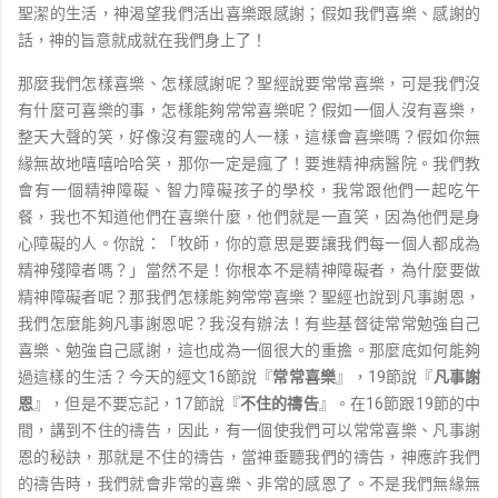
聖潔的生活，神渴望我們活出喜樂跟感謝；假如我們喜樂、感謝的
話，神的旨意就成就在我們身上了！
那麼我們怎樣喜樂、怎樣感謝呢？聖經說要常常喜樂，可是我們沒
有什麼可喜樂的事，怎樣能夠常常喜樂呢？假如一個人沒有喜樂，
整天大聲的笑，好像沒有靈魂的人一樣，這樣會喜樂嗎？假如你無
緣無故地嘻嘻哈哈笑，那你一定是瘋了！要進精神病醫院。我們教
會有一個精神障礙、智力障礙孩子的學校，我常跟他們一起吃午
餐，我也不知道他們在喜樂什麼，他們就是一直笑，因為他們是身
心障礙的人。你說：「牧師，你的意思是要讓我們每一個人都成為
精神殘障者嗎？」當然不是！你根本不是精神障礙者，為什麼要做
精神障礙者呢？那我們怎樣能夠常常喜樂？聖經也說到凡事謝恩，
我們怎麼能夠凡事謝恩呢？我沒有辦法！有些基督徒常常勉強自己
喜樂、勉強自己感謝，這也成為一個很大的重擔。那麼底如何能夠
過這樣的生活？今天的經文16節說『
常常喜樂
』，19節說『
凡事謝
恩
』，但是不要忘記，17節說『
不住的禱告
』。在16節跟19節的中
間，講到不住的禱告，因此，有一個使我們可以常常喜樂、凡事謝
恩的秘訣，那就是不住的禱告，當神垂聽我們的禱告，神應許我們
的禱告時，我們就會非常的喜樂、非常的感恩了。不是我們無緣無