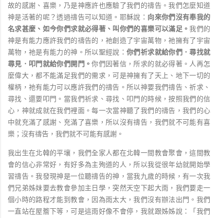
故的感謝、喜樂，乃是神應許也應驗了我們的禱告。我們怎麼知道
神是活著的呢？透過禱告可以知道。耶穌說：
向來你們沒有奉我的
名求甚麼、如今你們求就必得著、叫你們的喜樂可以滿足。
我們的
神是有能力應許我們的禱告的，祂創造了宇宙萬物，祂擁有了宇宙
萬物，祂是有能力的神。所以聖經說：
你們祈求就給你們．尋找就
尋見．叩門就給你們開門。
你們因著信，所求的就必得著。人再怎
麼偉大，都不能滿足我們的需求，可是神擁有了天上、地下一切的
權柄，祂有能力可以應許我們的禱告。所以神要我們禱告、祈求、
尋找、還要叩門。當我們祈求、尋找、叩門的時候，按照我們的信
心，神就成就在我們裡面。每一次當神聽了我們的禱告，我們的心
中就充滿了感謝、充滿了喜樂，所以沒有禱告，我們就不可能有喜
樂；沒有禱告，我們就不可能有感謝。
我出生在北韓的平壤，我們全家人都在北韓一間教會聚會，這間教
會的信心非常好，有好多為主殉道的人，所以我從很年幼就開始學
習禱告。我發現神是一位聽禱告的神，當我九歲的時候，有一次我
們兄弟姊妹要去教會參加主日學，突然天空下起大雨，我們要走一
個小時的路程才能到教會，因為雨太大，我們沒有辦法出門。我們
一直站在屋簷下等，可是這雨好像不會停，我就跟姊姊說：「我們