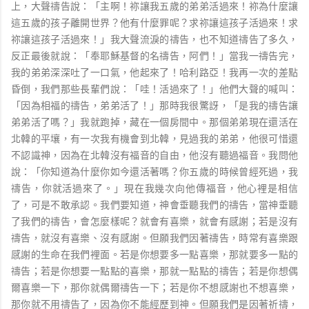
上，大聲禱告說：「主啊！祢讓我五歲的弟弟活過來！祢為什麼讓
這五歲的孩子離開世界？他有什麼罪呢？求祢讓這孩子活過來！求
祢讓這孩子活過來！」我大聲流淚的禱告，也不知道禱告了多久，
反正最後就說：「奉耶穌基督的名禱告，阿們！」當我一禱告完，
我的弟弟深深吐了一口氣，他起來了！哈利路亞！我再一次的差點
昏倒，我們那些長輩們說：「哇！活過來了！」他們大聲的喊叫：
「因為相福的禱告，弟弟活了！」那時我很驚訝，「是我的禱告讓
弟弟活了嗎？」我就跑掉，藏在一個房間中。那個弟弟現在還活在
北韓的平壤，有一次我有機會到北韓，見過我的弟弟，他很可惜還
不認識神，因為在北韓沒有福音的自由，他沒有聽過福音。我問他
說：「你知道為什麼你如今還活著嗎？你五歲的時候曾經死過，我
禱告，你就活過來了。」現在我幾次向他傳福音，他心裡是相信
了，可是不敢承認。我們要知道，神會垂聽我們的禱告，當神垂聽
了我們的禱告，會怎麼樣呢？就會有喜樂，就會有感謝；若是沒有
禱告，就沒有喜樂、沒有感謝。但願我們因著禱告，時常有喜樂跟
感謝的生命在我們裡面。若是你想要多一點喜樂，那就要多一點的
禱告；若是你想要一點點的喜樂，那就一點點的禱告；若是你想偶
爾喜樂一下，那你就偶爾禱告一下；若是你不想感謝也不想喜樂，
那你就不用禱告了，因為你不能經歷到神。但願我們是因著祈禱，