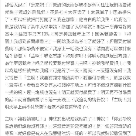
那個人說：「進來吧！」驚訝的反而是我不是他。往往我們禱告成
就後，驚訝的是我們，不是神。太喜樂了！太感謝了！因為禱告
了，所以神就把門打開了。我在那家，他白白的給我住、給我吃，
於是我填寫了高中入學申請，參加了入學考試。那是一所非常好的
高中，錄取率只有10%，可是神讓我考上了！因為我禱告：「神
啊！我想到首爾讀書。」一開始我以為考上了就好了，但還要付學
費啊！那個學費不便宜，我身上一毛錢也沒有，請問我可以做什麼
呢？禱告。「主啊！我沒有錢，祢知道吧！祢明明知道我沒有錢，
為什麼讓我考上呢？學校要我付學費，主啊，祢給我學費吧！」我
以為這樣神就會給我錢。可是等了一天、兩天、三天還沒有錢，我
又禱告：「主啊！我要有錢才能讀高中，我要付學費。」於是我就
一直尋找，看看會不會有人把錢掉在地上，可惜不但沒有揀到什麼
一捆的錢，連一塊錢也沒有！明天就要付學費了，明天再不付學費
的話，就自動棄權了。前一天晚上，我迫切的禱告說：「主啊！到
明天早上再不付學費，我就不能唸這學校了。
主啊，讓我讀書吧！」神終於出現給我應許了！神說：「你到學校
告訴他們說你沒有錢。」這聲音是非常準確的，是一個非常清楚的
聲音，就好像是有人在我旁邊說話一樣的。所以我就鼓起勇氣到了