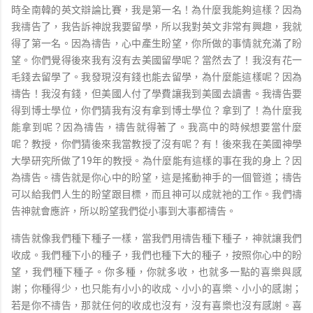
時全南韓的英文辯論比賽，我是第一名！為什麼我能夠這樣？因為
我禱告了，我告訴神說我要留學，所以我對英文非常有興趣，我就
得了第一名。因為禱告，心中產生盼望，你所做的事情就充滿了盼
望。你們覺得後來我有沒有去美國留學呢？當然去了！我沒有花一
毛錢去留學了。我發現沒有錢也能去留學，為什麼能這樣呢？因為
禱告！我沒有錢，但美國人付了學費讓我到美國去讀書。我禱告要
得到博士學位，你們猜我有沒有拿到博士學位？拿到了！為什麼我
能拿到呢？因為禱告，禱告就得著了。我高中的時候想要當什麼
呢？教授，你們猜後來我當教授了沒有呢？有！後來我在美國神學
大學研究所做了19年的教授。為什麼能有這樣的事在我的身上？因
為禱告。禱告就是你心中的盼望，這是搖動神手的一個管道；禱告
可以給我們人生的盼望跟目標，而且神可以成就祂的工作。我們禱
告神就會應許，所以盼望我們從小事到大事都禱告。
禱告就像我們種下種子一樣，當我們用禱告種下種子，神就讓我們
收成。我們種下小的種子，我們也種下大的種子，按照你心中的盼
望，我們種下種子。你多種，你就多收，也就多一點的喜樂與感
謝；你種得少，也只能有小小的收成、小小的喜樂、小小的感謝；
若是你不禱告，那就任何的收成也沒有，沒有喜樂也沒有感謝。喜