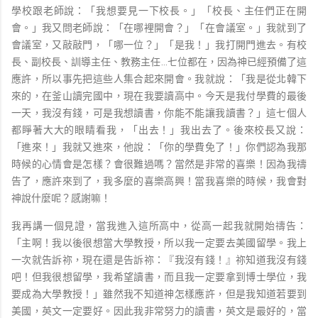
學校跟老師說：「我想要見一下校長。」「校長、主任們正在開
會。」我又問老師說：「在哪裡開會？」「在會議室。」我就到了
會議室，又敲敲門，「哪一位？」「是我！」我打開門進去。有校
長、副校長、訓導主任、教務主任…七位都在，因為神已經預備了這
應許，所以事先把這些人集合起來開會。我就說：「我是從北韓下
來的，在釜山讀完國中，現在我要讀高中。今天是我付學費的最後
一天，我沒有錢，可是我想讀書，你能不能讓我讀書？」這七個人
都睜著大大的眼睛看我，「出去！」我出去了。後來校長又說：
「進來！」我就又進來，他說：「你的學費免了！」你們認為我那
時候的心情會是怎樣？會很難過嗎？當然是非常的喜樂！因為我禱
告了，應許來到了，我多麼的喜樂高興！當我喜樂的時候，我會對
神說什麼呢？感謝嘛！
我再講一個見證，當我進入這所高中，從高一起我就開始禱告：
「主啊！我以後很想當大學教授，所以我一定要去美國留學。我上
一次就告訴祢，現在還是告訴祢：『我沒有錢！』祢知道我沒有錢
吧！但我很想留學，我希望讀書，而且我一定要拿到博士學位，我
要成為大學教授！」雖然我不知道神怎樣應許，但是我知道若要到
美國，英文一定要好。因此我非常努力的讀書，英文是最好的，當