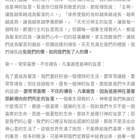
這是神的旨意。若是你已經得到救恩的話，那就禱告說：「主啊，
讓我越來越成為聖潔的人。」「求祢使我的信仰越來越成長、越來
越成熟，讓我越來越學像耶穌。」「天天分辨主的旨意，讓我每一
個時刻，都遵行主的旨意而活。」但願每一個重生得救的人，都成
為聖潔的百姓，讓我們心中一切的惡毒離開，求主改變我們，讓我
們成為聖潔的器皿。但願這樣的禱告，天天充滿在我們的裡面。我
們禱告說
免我們的債、如同我們免了人的債。
第一，常常喜樂、不住禱告、凡事謝恩是神的旨意：
為了要成為聖潔，我們要好好過一個禮拜的生活，要常常讀經、要
常常禱告；但在這過程中，還有一個神的旨意，那就是我們今天讀
的話語—-
要常常喜樂．不住的禱告．凡事謝恩．因為這是神在基督
耶穌裡向你們所定的旨意。
一個重生得救的人，神希望我們無論在
什麼情況下，都過一個喜樂、感謝的生活。假如我們今天不是一個
喜樂的生命，而是一個憂愁的生命，那就不是遵行神的旨意了；若
是我們的心靈、我們的口裡沒有說出感謝的話語，那就不是活出合
神心意的生活了。這個世界充滿了抱怨，不能帶給我們喜樂，很多
的痛苦、很多的眼淚，可是神把我們從罪惡中拯救出來，過著一個