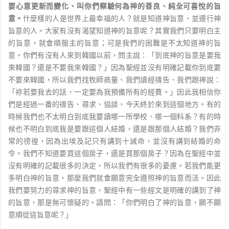
要心意更新而變化、叫你們察驗何為神的善良、純全可喜悅的旨
意。
什麼樣的人是世界上最幸福的人？就是知道神旨意，並遵行神
旨意的人。大家有沒有渴望知道神的旨意呢？其實我們只要明白主
的旨意，就會順服主的旨意；可是我們的困難是不太知道神的旨
意。你們有沒有人來到韓國以前，問主說：「到底神的旨意是要我
來韓國？還是不要我來韓國？」因為聖經並沒有明確記載你到底要
不要來韓國，所以我們找牧師商量、我們讀經禱告、我們跟神說：
「祢若要我去的話，一定要為我預備所有的經費。」因此我相信你
們是經過一番的禱告、尋求、協談，今天終於來到這個地方。有的
時候我們也不太明白到底我要讀哪一所學校、哪一個科系？有的時
候也不明白到底我是要跟這個人結婚，還是跟那個人結婚？我們非
常的徬徨，因為出埃及記只有講到十誡命，並沒有講到結婚的命
令。我們不知道要買這個房子，還是買那個房子？因為在聖經中並
沒有明確的記載很多的決定，所以我們有很多的憂慮。若我們能更
多明白神的旨意，那麼我們就會願意完全遵照神的旨意而活。因此
我們要努力的尋求神的旨意，聖經中有一些經文是明確的講到了神
的旨意，那是無可懷疑的。請問：「你們明白了神的旨意，願不願
意順從這旨意呢？」