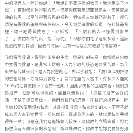
中的所有人，除非你說：「我絕對不要這樣的救恩，我決定要下地
獄！」否則都能夠得到救恩。但願你因著承認耶穌是主，因著感謝
神的救恩，以至於得著救恩的禮物。假如過去你雖然得救了，卻仍
然沒有得救的確據與確信的人，今天你要確實的知道，在耶穌基督
裡，你已經得著救恩了。耶穌說：「凡信我的人已經得到永生
了！」你們相信的話，說『阿們』！但願你們花了這麼多錢、這麼
遙遠的來到韓國，回去的時候，沒有一個是沒有救恩的確信的。
我們得到救恩、得到神永生的生命，這是神的旨意。你知道在佛教
中要得到救恩，是非常困難的，因為佛教的核心是要受苦難，為什
麼會有苦難來到？是因為貪慾的心。所以佛教說：「要100%的把你
的慾望除掉，才能得到救恩。」請問在座的人當中，有多少人能夠
100%的把貪慾除掉？沒有一個吧！因此以佛教的立場來看，我們這
邊沒有一個是可以得救的。而且以佛教說：「這輩子沒有做好的
話，下輩子還要再做。」他們有輪迴的思想，在輪迴的過程中，除
非你100%做到沒有私慾，才能得到救恩。私慾越少的人，下輩子就
成為男人來到這世界，所以像我一樣成為男人的，就代表私慾丟掉
得多一點；可是在我們這邊姊妹比較多，以佛教的立場來看，妳們
仍然沒有丟棄很多的私慾啊！所以姊妹們，佛教中說妳們要好好努