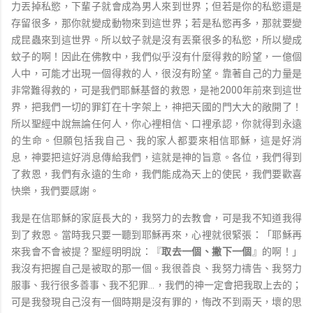
力丟掉私慾，下輩子就會成為男人來到世界；但若是你的私慾還是
存留很多，那你就變成動物來到這世界；若是私慾再多，那就要變
成昆蟲來到這世界。所以蚊子就是沒有丟棄很多的私慾，所以變成
蚊子的啊！因此在佛教中，我們似乎沒有什麼得救的盼望，一億個
人中，可能才出現一個得救的人，很沒有盼望。靠著自己的力量是
非常難得救的，可是我們耶穌基督的救恩，是祂2000年前來到這世
界，把我們一切的罪釘在十字架上，神把天國的門大大的敞開了！
所以聖經中說無論任何人，你心裡相信、口裡承認，你就得到永遠
的生命。但願包括我自己、我的家人都要來相信耶穌，這是好消
息，神要把這好消息傳給我們，這就是神的旨意。各位，我們得到
了救恩，我們有永遠的生命，我們能成為天上的使民，我們要歡喜
快樂，我們要感謝。
我是在信耶穌的家庭長大的，我努力的去教會，可是我不知道我得
到了救恩。當時我只要一聽到耶穌再來，心裡就很緊張：「耶穌再
來我會不會被提？聖經明明說：『
取去一個、撇下一個
』的啊！」
我沒有把握自己是被取的那一個。我很善良、我努力禱告、我努力
服事、我行很多善事、我不犯罪…，我們的神一定會把我取上去的；
可是我發現自己沒有一個時期是沒有罪的，悔改不到兩天，壞的思