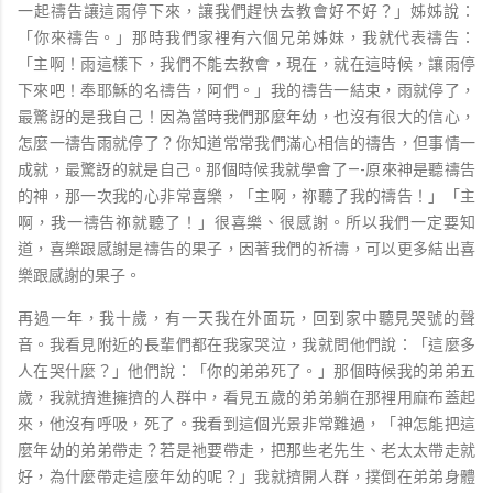
一起禱告讓這雨停下來，讓我們趕快去教會好不好？」姊姊說：
「你來禱告。」那時我們家裡有六個兄弟姊妹，我就代表禱告：
「主啊！雨這樣下，我們不能去教會，現在，就在這時候，讓雨停
下來吧！奉耶穌的名禱告，阿們。」我的禱告一結束，雨就停了，
最驚訝的是我自己！因為當時我們那麼年幼，也沒有很大的信心，
怎麼一禱告雨就停了？你知道常常我們滿心相信的禱告，但事情一
成就，最驚訝的就是自己。那個時候我就學會了—-原來神是聽禱告
的神，那一次我的心非常喜樂，「主啊，祢聽了我的禱告！」「主
啊，我一禱告祢就聽了！」很喜樂、很感謝。所以我們一定要知
道，喜樂跟感謝是禱告的果子，因著我們的祈禱，可以更多結出喜
樂跟感謝的果子。
再過一年，我十歲，有一天我在外面玩，回到家中聽見哭號的聲
音。我看見附近的長輩們都在我家哭泣，我就問他們說：「這麼多
人在哭什麼？」他們說：「你的弟弟死了。」那個時候我的弟弟五
歲，我就擠進擁擠的人群中，看見五歲的弟弟躺在那裡用麻布蓋起
來，他沒有呼吸，死了。我看到這個光景非常難過，「神怎能把這
麼年幼的弟弟帶走？若是祂要帶走，把那些老先生、老太太帶走就
好，為什麼帶走這麼年幼的呢？」我就擠開人群，撲倒在弟弟身體