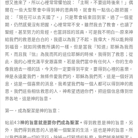
想又進來了，所以心裡常常懼怕說：「主啊，不要這時後來！」偶
爾在一些大型聚會中得到神的恩典時，就會有一點信心跟把握，
說：「現在可以去天國了。」只是聚會結束回到家，過了一個星
期，仍然感覺沒有把握，心裡常常不安。雖然我去了教會，也讀了
聖經，甚至努力的背經，也當詩班的班員，可是我不明白—-原來神
給我們的救恩是白白的，我還以為我了不起、我偉大，所以能夠得
到福音，就如同佛教所講的一樣。但是當我『知道』耶穌為我而
死，而且我『信』為我而死的這位耶穌的時候，我得到了救恩；從
此，我的心裡充滿平安跟喜樂。若是我們當中有任何人，你的生命
像我過去一樣的話，今天你一定要得到平安，要得到心裡的喜樂，
神是永遠愛我們，無條件愛我們的，耶穌為我們死，這是一個好消
息，這是一個喜樂的消息，我希望我們每一個人都可以得到神的救
恩。我們這些相信救恩的人，神希望透過你們，把這個信息傳到世
界各地，這是神的旨意。
第一，成為聖潔是神的旨意：
帖前4:3
神的旨意就是要你們成為聖潔。
得到救恩是神的旨意，另
外，我們得到救恩的人過著一個聖潔的生活，這也是神的旨意。所
以我們遠離一切的淫行，除掉一切邪情的私慾，我們越來越聖潔，