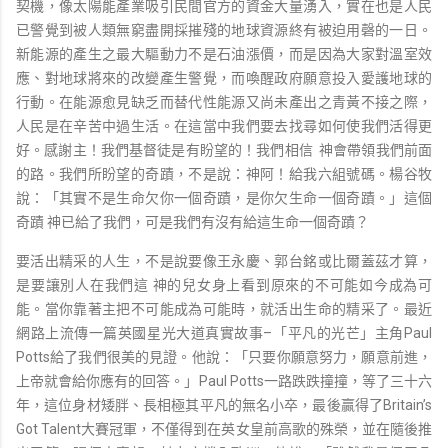
契機，像太陽能產業吸引民間官方的資金大量湧入，實在也是人民
已警覺到被人類無窮盡開採摧殘的地球資源終有被迫用磬的一日。
新能源的產生之最大驅動力不是石油漲價，而是因為大家對溫室效
應、對地球將來的改變產生警覺，而喚醒政府願意投入愛護地球的
行動。在能源愈見缺乏而替代性能源又尚未產出之青黃不接之際，
人民是在辛苦中過生活。在這當中我們要去找尋如何使我們活得更
好。感謝主！我們基督徒是有盼望的！我們相信 神會帶領我們前面
的路。我們所盼望的奇蹟，不是說：神阿！給我六組號碼。楊谷牧
說：「其實不是生命欠你一個奇蹟，是你欠生命一個奇蹟。」這個
奇蹟 神已給了我們，可是我們有沒有給這生命一個奇蹟？
要活出精采的人生，不是說要像王永慶、郭台銘或比爾蓋茲才算，
是要讓別人在我們這 神的兒女身上看到原來的不可能如今成為可
能。當你靠著主把不可能成為可能時，就活出生命的精采了。最近
網路上流傳一篇英國星光大道真實故事–「平凡的光芒」主角Paul
Potts給了我們很美的見證。他說：「只要你願意努力，願意前進，
上帝就會給你應有的回答。」Paul Potts一路跌跌撞撞，等了三十六
年，這位身材矮胖、長相極其平凡的無名小卒，最後贏得了Britain’s
Got Talent大賽冠軍，不僅得到在英女皇前高歌的殊榮，並在隨後推