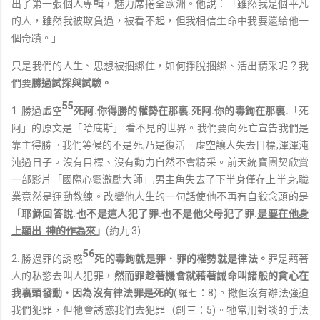
出了第一張個人專輯，魅力席捲全歐洲。他說：「雖然我是個平凡
的人，雖然我被欺負過，被看不起，但我相信生命中我要還給他一
個奇蹟。」
只是我們的人生、思想被捆綁住，如何掙脫捆綁、活出精采呢？我
們要
勝過試探與試驗
。
55
1. 勝過虛空
死阿.你得勝的權勢在那裏.死阿.你的毒鉤在那裏.
「死
阿」的原文是「哈底斯」:看不見的世界。我們要向死亡宣告我們是
靠主得勝。我們等候的不是死,乃是復活。虛空讓人失去目標,渾渾沌
沌過日子。沒有目標、沒有動力自然不會精采。前天統寶團契欣賞
一部影片「國際心靈激勵大師」,男主角失去了下半身僅存上半身,職
業竟然是運動教練。改變他人生的一句話使他不再有自殺念頭的是
「耶穌回答說.也不是這人犯了罪.也不是他父母犯了罪.
是要在他身
上顯出 神的作為來
」
(約九:3)
56
2. 勝過罪的誘惑
死的毒鉤就是罪．罪的權勢就是律法。
罪是藉著
人的私慾去叫人犯罪，
然而罪趁著機會就藉著誡命叫諸般的貪心在
我裏頭發動
．
因為沒有律法罪是死的
(羅七：8)。撒但沒有辦法強迫
我們犯罪，但牠會誘惑我們去犯罪（創三：5)。牠常用對談的手法