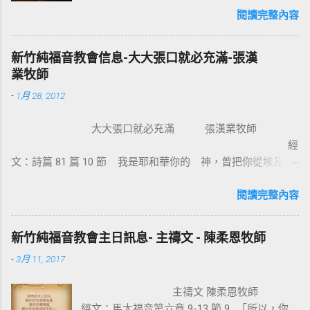
著：「凡掛在木頭上都是被咒詛的。」 14 這
閱讀完整內容
便叫亞伯拉罕的福，因基督耶穌可以臨到外邦
人，使我們因信得著所應許的聖靈。 基督教
新竹純福音教會信息-大大張口就必充滿-張漢
信仰的核心是十字架，不管我們的知識理念如
業牧師
何，若沒有十字架的大能，沒有人可以相信耶
-
1月 28, 2012
穌。使徒保羅對哥林多的教會說：我不以我的
智慧言語來傳講神的福音，我立定心志除了耶
大大張口就必充滿 張漢業牧師
穌基督並祂釘十字架，我不傳別的。今天我們
經
所需要的，就是耶穌基督並祂釘十字架。保羅
文：詩篇 81 篇 10 節 我是耶和華你的 神，曾把你從埃及地
說耶穌基督就是神的智慧、神的能力，我們是
領上來；你要大大張口，我就給你充滿。 為什麼我們要大大
因耶穌基督成為新造的人。 林後 5:17 若有人在
張口？因為我們要得著救恩、恩典、醫治和救贖。耶穌把撒瑪
閱讀完整內容
基督裡，他就是新造的人，舊事已過，都變成
利亞婦人的景況都說出了。那女子覺得耶穌怎麼這麼厲害，怎
新的了。 在基督裡成為新造的人有兩個意義：
知我素來所行的一切。她就到城裏跟眾人作見證：「這位耶
一是修理舊的，使它能像新的一樣；二是把舊
新竹純福音教會主日訊息- 主禱文 - 陳柔恩牧師
穌，祂把我素來所行的，都說出來了」。彼得和約翰到美門
的全部拆毀，再重新建立，根本上就完全改
-
3月 11, 2017
口，看見一位生來瘸腿的，彼得說：【 金和銀我都没有，只把
變。因此我們信耶穌的人，如何在基督耶穌裡
我所擁有的給你，我奉拿撒勒人耶穌的名，叫你起來行走。那
有一個新的身分來過生活，是非常的重要。唯
主禱文 陳柔恩牧師
人就站起來，跳著敬拜讚美 神 】。我相信這人見到人就會大聲
獨十字架的大能才能讓我們改變，也就是神的
經文：馬太福音第六章 9-13 節 9 「所以，你