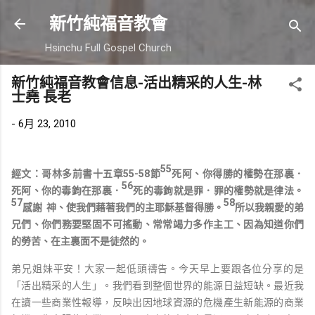
跳到主要內容
新竹純福音教會
Hsinchu Full Gospel Church
新竹純福音教會信息-活出精采的人生-林
士堯 長老
-
6月 23, 2010
55
經文：哥林多前書十五章55-58節
死阿、你得勝的權勢在那裏．
56
死阿、你的毒鉤在那裏．
死的毒鉤就是罪．罪的權勢就是律法。
57
58
感謝 神、使我們藉著我們的主耶穌基督得勝。
所以我親愛的弟
兄們、你們務要堅固不可搖動、常常竭力多作主工、因為知道你們
的勞苦、在主裏面不是徒然的。
弟兄姐妹平安！大家一起低頭禱告。今天早上要跟各位分享的是
「活出精采的人生」。我們看到整個世界的能源日益短缺。最近我
在讀一些商業性報導，反映出因地球資源的危機產生新能源的商業