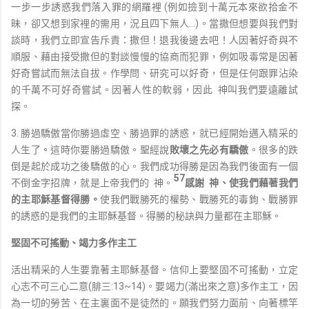
一步一步誘惑我們落入罪的網羅裡 (例如撿到十萬元本來欲拾金不
昧，卻又想到家裡的需用，況且四下無人…)。當撒但想要與我們對
談時，我們立即宣告斥責：撒但！退我後邊去吧！人因著好奇與不
順服、藉由接受撒但的對談慢慢的協商而犯罪，例如吸毒常是因著
好奇嘗試而無法自拔。作學問、研究可以好奇，但是任何跟罪沾染
的千萬不可好奇嘗試。因著人性的軟弱，因此 神叫我們要遠離試
探。
3. 勝過驕傲當你勝過虛空、勝過罪的誘惑，就已經開始邁入精采的
人生了。這時你要勝過驕傲。聖經說
敗壞之先必有驕傲
。很多的跌
倒是起於成功之後驕傲的心。我們成功得勝是因為我們後面有一個
57
不倒金字招牌，就是上帝我們的 神。
感謝 神、使我們藉著我們
的主耶穌基督得勝。
使我們戰勝死的權勢、戰勝死的毒鉤、戰勝罪
的誘惑的是我們的主耶穌基督。得勝的秘訣與力量都在主耶穌。
堅固不可搖動、竭力多作主工
活出精采的人生要靠著主耶穌基督。信仰上要堅固不可搖動，立定
心志不可三心二意(腓三:13~14)。要竭力(滿出來之意)多作主工，因
為一切的勞苦、在主裏面不是徒然的。願我們努力面前、向著標竿